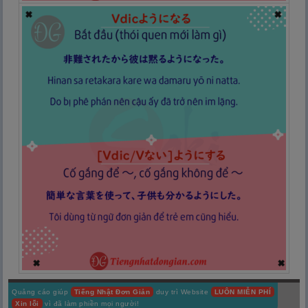
Quảng cáo giúp
Tiếng Nhật Đơn Giản
duy trì Website
LUÔN MIỄN PHÍ
Xin lỗi
vì đã làm phiền mọi người!