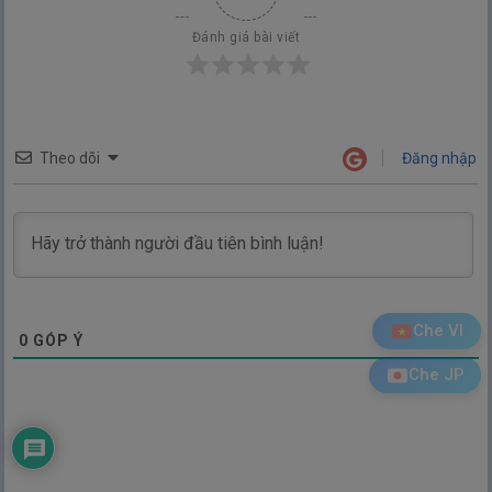
Đánh giá bài viết
Theo dõi
Đăng nhập
Che VI
0
GÓP Ý
Che JP