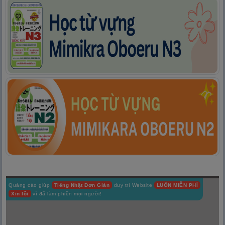
Quảng cáo giúp
Tiếng Nhật Đơn Giản
duy trì Website
LUÔN MIỄN PHÍ
Xin lỗi
vì đã làm phiền mọi người!