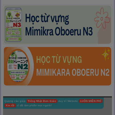
Quảng cáo giúp
Tiếng Nhật Đơn Giản
duy trì Website
LUÔN MIỄN PHÍ
Xin lỗi
vì đã làm phiền mọi người!