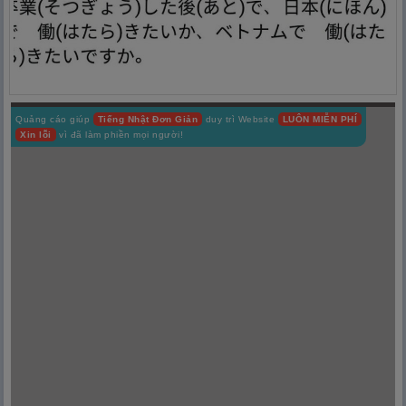
Quảng cáo giúp
Tiếng Nhật Đơn Giản
duy trì Website
LUÔN MIỄN PHÍ
Xin lỗi
vì đã làm phiền mọi người!