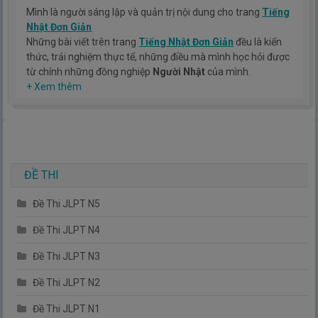
Mình là người sáng lập và quản trị nội dung cho trang
Tiếng
Nhật Đơn Giản
Những bài viết trên trang
Tiếng Nhật Đơn Giản
đều là kiến
thức, trải nghiệm thực tế, những điều mà mình học hỏi được
từ chính những đồng nghiệp
Người Nhật
của mình.
Hy vọng rằng kinh nghiệm mà mình có được sẽ giúp các bạn
+ Xem thêm
hiểu thêm về tiếng nhật, cũng như văn hóa, con người nhật
bản.
TIẾNG NHẬT ĐƠN GIẢN !
ĐỀ THI
Đề Thi JLPT N5
Đề Thi JLPT N4
Đề Thi JLPT N3
Đề Thi JLPT N2
Đề Thi JLPT N1