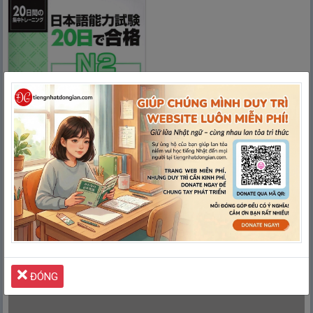
1. Sách Luyện Thi 20 Nichi De
Goukaku N2
Quảng cáo giúp
Tiếng Nhật Đơn Giản
duy trì Website
LUÔN MIỄN PHÍ
Xin lỗi
vì đã làm phiền mọi người!
ĐÓNG