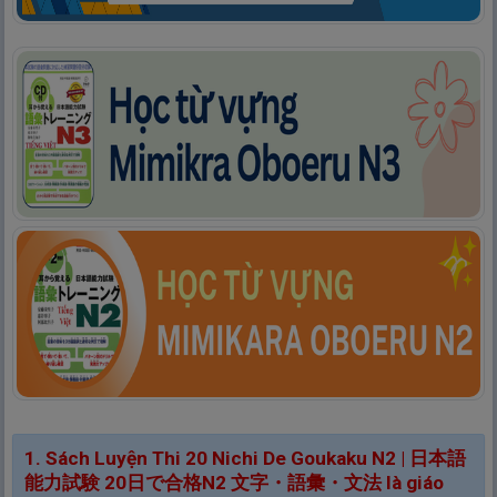
1. Sách Luyện Thi 20 Nichi De Goukaku N2 |
日
本
語
能
力
試
験
20
日
で
合
格
N2
文
字
・
語
彙
・
文
法
là giáo