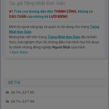
Tác giả Tiếng Nhật Đơn Giản
Trên con đường dẫn đến
THÀNH CÔNG
, không có
DẤU CHÂN
của những kẻ
LƯỜI BIẾNG
Mình là người sáng lập và quản trị nội dung cho trang
Tiếng
Nhật Đơn Giản
Những bài viết trên trang
Tiếng Nhật Đơn Giản
đều là kiến
thức, trải nghiệm thực tế, những điều mà mình học hỏi được
từ chính những đồng nghiệp
Người Nhật
của mình.
Hy vọng rằng kinh nghiệm mà mình có được sẽ giúp các bạn
+ Xem thêm
hiểu thêm về tiếng nhật, cũng như văn hóa, con người nhật
bản.
TIẾNG NHẬT ĐƠN GIẢN !
ĐỀ THI
Đề Thi JLPT N5
Đề Thi JLPT N4