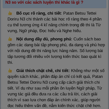
N3 so với các sách luyện thi khác là gì ?
Bố cục rõ ràng, chi tiết
: Patan Betsu Tettei
Doriru N3 chi thành các bài học rõ ràng theo 4 phần
cụ thể tương ứng 4 kĩ năng chính trong đề thi là Từ
vựng, Ngữ pháp, Đọc hiểu và Nghe hiểu.
Nội dung đầy đủ, phong phú
: Cuốn sách bao
gồm các dạng bài tập phong phú, đa dạng và phù hợp
với nội dung đề thi năng lực hàng năm. Số lượng bài
tập tương đối nhiều với lượng kiến thức bao quát kì
thi.
Giải thích chặt chẽ, chi tiết:
Không như một số
quyển sách khác, phần đáp án chỉ có kết quả, Patan
Betsu Tettei Doriru N3 cung cấp cách giải thích chi
tiết. Ví dụ như sau mỗi phần ôn luyện Ngữ pháp, Từ
vựng tác giả đều đưa ra các câu trả lời, cách giải
thích vì sao lựa chọn đáp án chính xác, giúp người
đọc hiểu thêm vấn đề, nắm kiến thức chặt chẽ hơn.