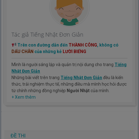
Tác giả Tiếng Nhật Đơn Giản
Trên con đường dẫn đến
THÀNH CÔNG
, không có
DẤU CHÂN
của những kẻ
LƯỜI BIẾNG
Mình là người sáng lập và quản trị nội dung cho trang
Tiếng
Nhật Đơn Giản
Những bài viết trên trang
Tiếng Nhật Đơn Giản
đều là kiến
thức, trải nghiệm thực tế, những điều mà mình học hỏi được
từ chính những đồng nghiệp
Người Nhật
của mình.
Hy vọng rằng kinh nghiệm mà mình có được sẽ giúp các bạn
+ Xem thêm
hiểu thêm về tiếng nhật, cũng như văn hóa, con người nhật
bản.
TIẾNG NHẬT ĐƠN GIẢN !
ĐỀ THI