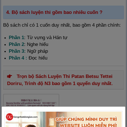
4. Bộ sách luyện thi gồm bao nhiêu cuốn ?
Bộ sách chỉ có 1 cuốn duy nhất, bao gồm 4 phần chính:
Phần 1
: Từ vựng và Hán tự
Phần 2
: Nghe hiểu
Phần 3:
Ngữ pháp
Phần 4 :
Đọc hiểu
Trọn bộ Sách Luyện Thi Patan Betsu Tettei
Doriru, Trình độ N3 bao gồm 1 quyển duy nhất.