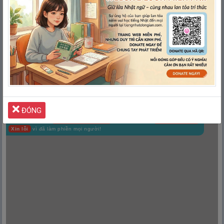
1. Sách Luyện Thi Patan
Betsu Tettei Doriru N3
ĐÓNG
Quảng cáo giúp
Tiếng Nhật Đơn Giản
duy trì Website
LUÔN MIỄN PHÍ
Xin lỗi
vì đã làm phiền mọi người!