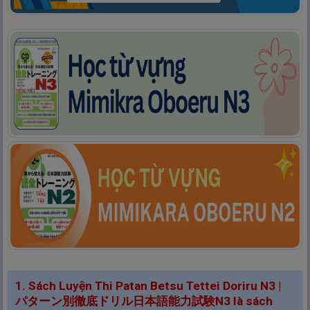
1. Sách Luyện Thi Patan Betsu Tettei Doriru N3 |
パターン
別
徹
底
ドリル
日
本
語
能
力
試
験
N3 là sách