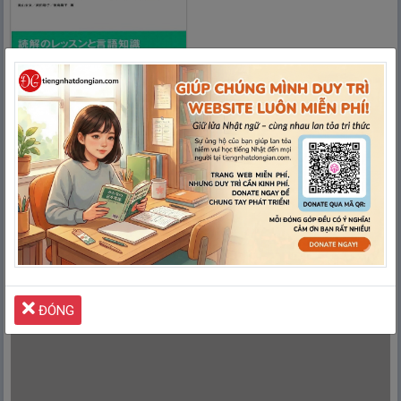
1. Giáo Trình Taisaku Mondai
& Yoten Seiri N2
Quảng cáo giúp
Tiếng Nhật Đơn Giản
duy trì Website
LUÔN MIỄN PHÍ
Xin lỗi
vì đã làm phiền mọi người!
ĐÓNG