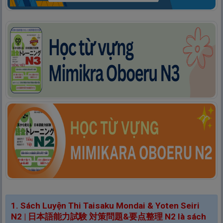
1. Sách Luyện Thi Taisaku Mondai & Yoten Seiri
N2 |
日
本
語
能
力
試
験
対
策
問
題
&
要
点
整
理
N2 là sách