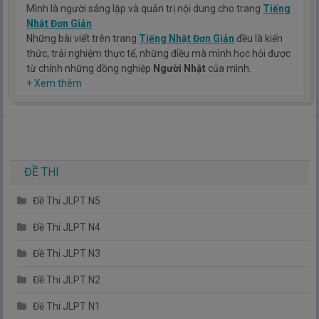
Mình là người sáng lập và quản trị nội dung cho trang
Tiếng
Nhật Đơn Giản
Những bài viết trên trang
Tiếng Nhật Đơn Giản
đều là kiến
thức, trải nghiệm thực tế, những điều mà mình học hỏi được
từ chính những đồng nghiệp
Người Nhật
của mình.
Hy vọng rằng kinh nghiệm mà mình có được sẽ giúp các bạn
+ Xem thêm
hiểu thêm về tiếng nhật, cũng như văn hóa, con người nhật
bản.
TIẾNG NHẬT ĐƠN GIẢN !
ĐỀ THI
Đề Thi JLPT N5
Đề Thi JLPT N4
Đề Thi JLPT N3
Đề Thi JLPT N2
Đề Thi JLPT N1