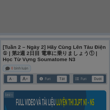
[Tuần 2 – Ngày 2] Hãy Cùng Lên Tàu Điện
① | 第2週 2日目 電車に乗りましょう① |
Học Từ Vựng Soumatome N3
0
bình luận
+
Furi
Tắt
Furi
Dưới
－