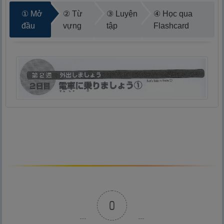
① Mở
② Từ
③ Luyện
④ Học qua
đầu
vựng
tập
Flashcard
0