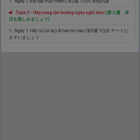
7.
Ngày 7: Bài tập thực hành
| 第2週 7日目 実戦問題
Tuần 3 - Hãy cùng tận hưởng ngày nghỉ nào!
(第３週 休
日を楽しみましょう)
1.
Ngày 1: Hãy rủ (cô ấy) đi hẹn hò nào
| 第3週 1日目 デートに
さそいましょう
2.
Ngày 2: Hãy cùng sửa soạn nào
| 第3週 2日目 したくをしま
しょう
3.
Ngày 3: Hãy cùng đi mua sắm nào
| 第3週 3日目 買い物をし
ましょう
4.
Ngày 4: Hãy cùng đi ăn nào
| 第3週 4日目 食事に行きましょ
う
5.
Ngày 5: Hãy cùng uống rượu (nhậu) nào
| 第3週 5日目 お酒
を飲みましょう
6.
Ngày 6: Hãy cùng thanh toán nào
| 第3週 6日目 お金を払い
ましょう
7.
Ngày 7: Bài tập thực hành
| 第3週 7日目 実戦問題