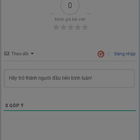
0
Đánh giá bài viết
Tuần 1 - Hãy cùng làm việc nhà nào!
(第１週 家事をしま
しょう)
1.
Ngày 1: Trong nhà bếp / trong phòng khách
| 1日目 キッチン
Theo dõi
Đăng nhập
で／リビングで
2.
Ngày 2: Hãy cùng nấu ăn ①
| 2日目 料理をしましょう①
3.
Ngày 3: Hãy cùng nấu ăn ②
| 第1週 3日目 料理をしましょう
②
4.
Ngày 4: Hãy cùng dọn dẹp
| 第1週 4日目 掃除をしましょう
0
GÓP Ý
5.
Ngày 5: Hãy cùng giặt giũ quần áo
| 第1週 5日目 洗濯をしま
しょう
6.
Ngày 6: Hãy cùng chăm sóc trẻ con và thú cưng
| 第1週 6日
目 子供やペットの世話をしましょう