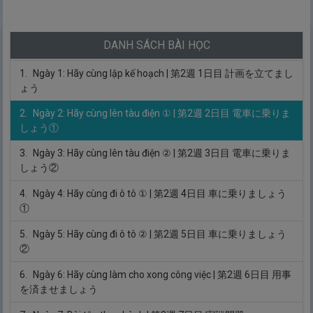
7.
Ngày 7: Bài tập thực hành
| 第1週 7日目 実戦問題
Tuần 2 - Hãy cùng ra ngoài nào!
(第２週 外出しましょ
DANH SÁCH BÀI HỌC
う)
1.
Ngày 1: Hãy cùng lập kế hoạch
| 第2週 1日目 計画を立てまし
ょう
2.
Ngày 2: Hãy cùng lên tàu điện ①
| 第2週 2日目 電車に乗りま
しょう①
3.
Ngày 3: Hãy cùng lên tàu điện ②
| 第2週 3日目 電車に乗りま
しょう②
4.
Ngày 4: Hãy cùng đi ô tô ①
| 第2週 4日目 車に乗りましょう
①
5.
Ngày 5: Hãy cùng đi ô tô ②
| 第2週 5日目 車に乗りましょう
②
6.
Ngày 6: Hãy cùng làm cho xong công việc
| 第2週 6日目 用事
を済ませましょう