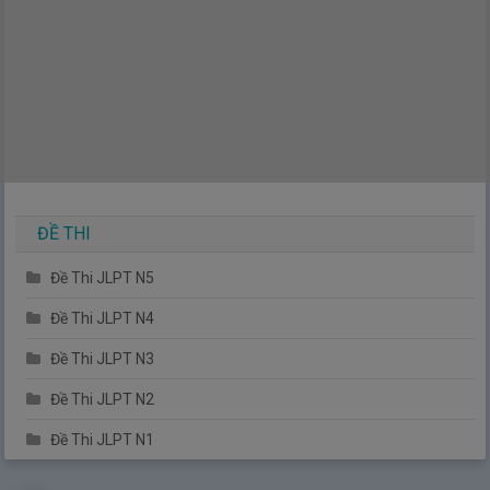
Tuần 4 - Hãy cùng học tập và làm việc nào!
(第４週 勉強
や仕事をしましょう)
1.
Ngày 1: Hãy cùng đến trường nào ①
| 第4週 1日目 学校へ行
きましょう①
2.
Ngày 2: Hãy cùng đến trường nào ②
| 第4週 2日目 学校へ行
きましょう②
3.
Ngày 3: Hãy cùng đến trường nào ③
| 第4週 3日目 学校へ行
ĐỀ THI
きましょう③
Đề Thi JLPT N5
4.
Ngày 4: Hãy cùng làm việc nào
| 第4週 4日目 仕事をしましょ
う
Đề Thi JLPT N4
5.
Ngày 5: Hãy cùng sử dụng máy tính nào
| 第4週 5日目 パソ
Đề Thi JLPT N3
コンを使いましょう
Đề Thi JLPT N2
6.
Ngày 6: Hãy cùng viết email nào
| 第4週 6日目 メールを書き
Đề Thi JLPT N1
ましょう
7.
Ngày 7: Bài tập thực hành
| 第4週 7日目 実戦問題