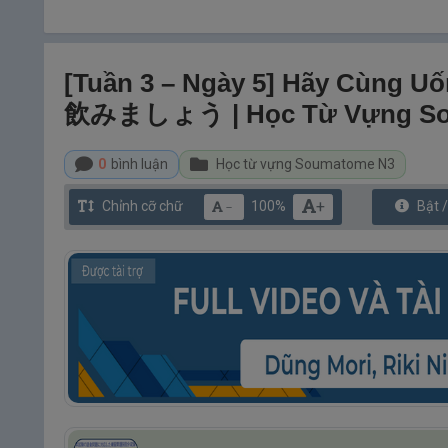
[Tuần 3 – Ngày 5] Hãy Cùng
飲みましょう | Học Từ Vựng So
0
bình luận
Học từ vựng Soumatome N3
+
Chỉnh cỡ chữ
100%
Bật 
－