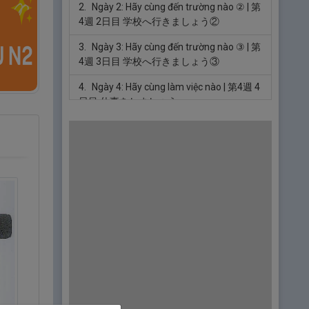
2.
Ngày 2: Hãy cùng đến trường nào ②
| 第
4週 2日目 学校へ行きましょう②
3.
Ngày 3: Hãy cùng đến trường nào ③
| 第
4週 3日目 学校へ行きましょう③
4.
Ngày 4: Hãy cùng làm việc nào
| 第4週 4
日目 仕事をしましょう
5.
Ngày 5: Hãy cùng sử dụng máy tính nào
| 第4週 5日目 パソコンを使いましょう
6.
Ngày 6: Hãy cùng viết email nào
| 第4週
6日目 メールを書きましょう
7.
Ngày 7: Bài tập thực hành
| 第4週 7日
目 実戦問題
Tuần 5 - Hãy cùng biểu đạt theo nhiều
cách khác nhau nào!
(第５週 いろいろ
表現しましょう)
1.
Ngày 1: Bạn có mối quan hệ thế nào
| 第