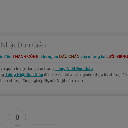
g Nhật Đơn Giản
ẫn đến
THÀNH CÔNG
, không có
DẤU CHÂN
của những kẻ
LƯỜI BIẾNG
 và quản trị nội dung cho trang
Tiếng Nhật Đơn Giản
ang
Tiếng Nhật Đơn Giản
đều là kiến thức, trải nghiệm thực tế, những đi
 chính những đồng nghiệp
Người Nhật
của mình.
iệm mà mình có được sẽ giúp các bạn hiểu thêm về tiếng nhật, cũng như
ản.
TIẾNG NHẬT ĐƠN GIẢN !
0