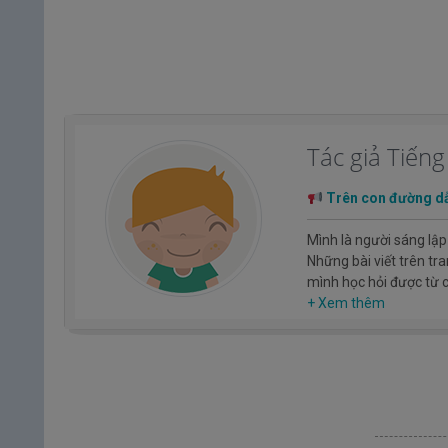
Tác giả Tiến
Trên con đường d
Mình là người sáng lập
Những bài viết trên tr
mình học hỏi được từ
Hy vọng rằng kinh ngh
+ Xem thêm
hóa, con người nhật b