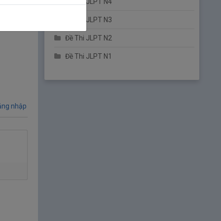
Đề Thi JLPT N4
1.
Ngày 1: Tôi đang cố gắng rất nhiều
| 第6
週 1日目 かなり頑張っています
Đề Thi JLPT N3
2.
Ngày 2: Tôi đang cố gắng một cách
Đề Thi JLPT N2
nghiêm túc
| 第6週 2日目 ちゃんと頑張っ
ています
Đề Thi JLPT N1
3.
Ngày 3: Tôi sẽ càng cố gắng hơn nữa
|
第6週 3日目 ますます頑張ります
4.
Ngày 4: Từ ghép
| 第6週 4日目 組み合わ
ng nhập
せの言葉
5.
Ngày 5: Động từ có nhiều nghĩa ①
| 第6
週 5日目 意味がたくさんある動詞①
6.
Ngày 6: Động từ có nhiều nghĩa ②
| 第6
週 6日目 意味がたくさんある動詞②
7.
Ngày 7: Bài tập thực hành
| 第6週 7日
目 実戦問題