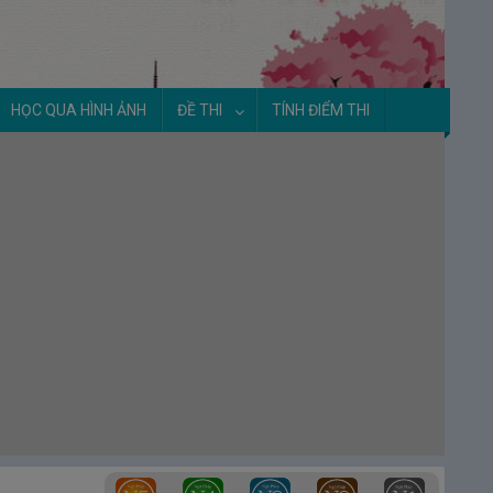
3.
Ngày 3: Hãy cùng lên tàu điện ②
| 第2週
3日目 電車に乗りましょう②
4.
Ngày 4: Hãy cùng đi ô tô ①
| 第2週 4日
目 車に乗りましょう①
HỌC QUA HÌNH ẢNH
ĐỀ THI
TÍNH ĐIỂM THI
5.
Ngày 5: Hãy cùng đi ô tô ②
| 第2週 5日
目 車に乗りましょう②
6.
Ngày 6: Hãy cùng làm cho xong công
việc
| 第2週 6日目 用事を済ませましょう
7.
Ngày 7: Bài tập thực hành
| 第2週 7日
目 実戦問題
Tuần 3 - Hãy cùng tận hưởng ngày
nghỉ nào!
(第３週 休日を楽しみましょ
う)
1.
Ngày 1: Hãy rủ (cô ấy) đi hẹn hò nào
| 第
3週 1日目 デートにさそいましょう
2.
Ngày 2: Hãy cùng sửa soạn nào
| 第3週