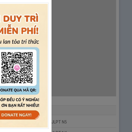
5週 1日目 どういう関係ですか
2.
Ngày 2: Hãy cùng chào hỏi nào
| 第5週 2
日目 あいさつをしましょう
3.
Ngày 3: Bạn thích người như thế nào
| 第
5週 3日目 どんな人が好き？
4.
Ngày 4: Tính trạng cơ thể của bạn thế
nào
| 第5週 4日目 体の調子はどうですか
5.
Ngày 5: Tình trạng như thế nào ①
| 第5
週 5日目 どんなようすですか①
6.
Ngày 6: Tình trạng như thế nào ②
| 第5
週 6日目 どんなようすですか②
7.
Ngày 7: Bài tập thực hành
| 第5週 7日
目 実戦問題
ĐỀ THI
Tuần 6 - Hãy cùng tóm tắt và ghi nhớ
Đề Thi JLPT N5
nào!
(第６週 まとめて覚えましょう)