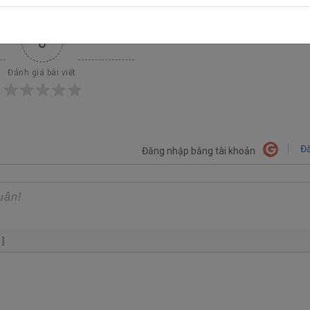
0
Đánh giá bài viết
Đă
Đăng nhập bằng tài khoản
+]