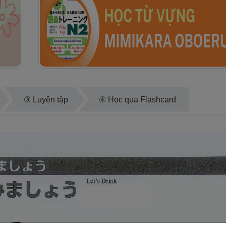
③ Luyện tập
④ Học qua Flashcard