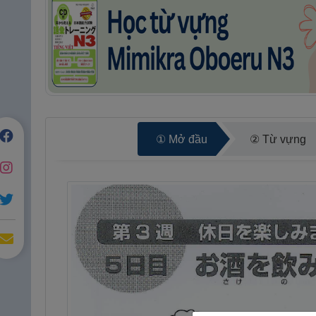
① Mở đầu
② Từ vựng