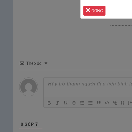
ĐÓNG
Theo dõi
{}
[
0
GÓP Ý