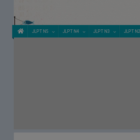
JLPT N5
JLPT N4
JLPT N3
JLPT N