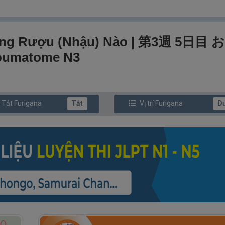
 Uống Rượu (nhậu) Nào | 第3週 5日目
umatome N3
/ Tắt
Furi
gana
Tắt
Vị trí
Furi
gana
D