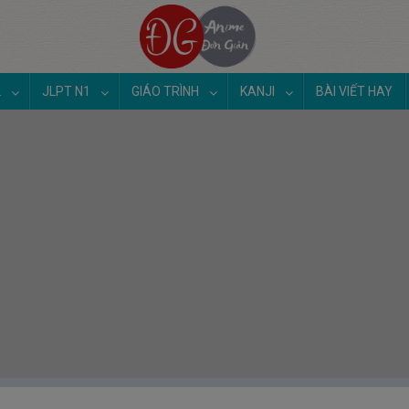
2
JLPT N1
GIÁO TRÌNH
KANJI
BÀI VIẾT HAY