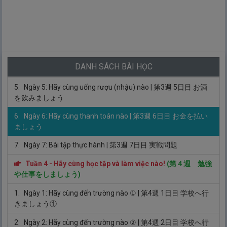
しょう
3.
Ngày 3: Hãy cùng đi mua sắm nào
| 第3週 3日目 買い物をし
ましょう
4.
Ngày 4: Hãy cùng đi ăn nào
| 第3週 4日目 食事に行きましょ
DANH SÁCH BÀI HỌC
う
5.
Ngày 5: Hãy cùng uống rượu (nhậu) nào
| 第3週 5日目 お酒
を飲みましょう
6.
Ngày 6: Hãy cùng thanh toán nào
| 第3週 6日目 お金を払い
ましょう
7.
Ngày 7: Bài tập thực hành
| 第3週 7日目 実戦問題
Tuần 4 - Hãy cùng học tập và làm việc nào!
(第４週 勉強
や仕事をしましょう)
1.
Ngày 1: Hãy cùng đến trường nào ①
| 第4週 1日目 学校へ行
きましょう①
2.
Ngày 2: Hãy cùng đến trường nào ②
| 第4週 2日目 学校へ行