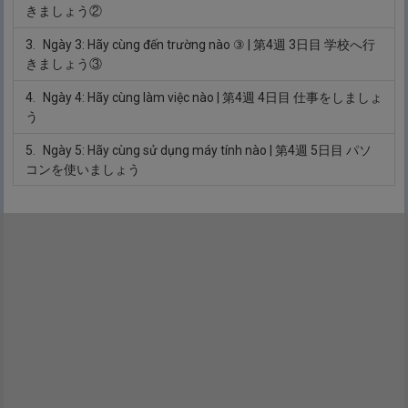
きましょう②
3.
Ngày 3: Hãy cùng đến trường nào ③
| 第4週 3日目 学校へ行
きましょう③
4.
Ngày 4: Hãy cùng làm việc nào
| 第4週 4日目 仕事をしましょ
う
5.
Ngày 5: Hãy cùng sử dụng máy tính nào
| 第4週 5日目 パソ
コンを使いましょう
6.
Ngày 6: Hãy cùng viết email nào
| 第4週 6日目 メールを書き
ましょう
7.
Ngày 7: Bài tập thực hành
| 第4週 7日目 実戦問題
Tuần 5 - Hãy cùng biểu đạt theo nhiều cách khác nhau
nào!
(第５週 いろいろ表現しましょう)
1.
Ngày 1: Bạn có mối quan hệ thế nào
| 第5週 1日目 どういう
関係ですか
2.
Ngày 2: Hãy cùng chào hỏi nào
| 第5週 2日目 あいさつをし