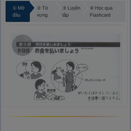
① Mở
② Từ
③ Luyện
④ Học qua
đầu
vựng
tập
Flashcard