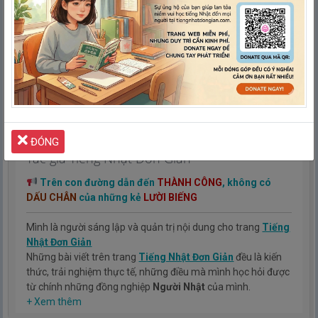
で／リビングで
2.
Ngày 2: Hãy cùng nấu ăn ①
| 2日目 料理をしましょう①
3.
Ngày 3: Hãy cùng nấu ăn ②
| 第1週 3日目 料理をしましょう
②
4.
Ngày 4: Hãy cùng dọn dẹp
| 第1週 4日目 掃除をしましょう
5.
Ngày 5: Hãy cùng giặt giũ quần áo
| 第1週 5日目 洗濯をしま
ĐÓNG
しょう
Tác giả Tiếng Nhật Đơn Giản
6.
Ngày 6: Hãy cùng chăm sóc trẻ con và thú cưng
| 第1週 6日
Trên con đường dẫn đến
THÀNH CÔNG
, không có
目 子供やペットの世話をしましょう
DẤU CHÂN
của những kẻ
LƯỜI BIẾNG
7.
Ngày 7: Bài tập thực hành
| 第1週 7日目 実戦問題
Mình là người sáng lập và quản trị nội dung cho trang
Tiếng
Tuần 2 - Hãy cùng ra ngoài nào!
(第２週 外出しましょ
Nhật Đơn Giản
う)
Những bài viết trên trang
Tiếng Nhật Đơn Giản
đều là kiến
thức, trải nghiệm thực tế, những điều mà mình học hỏi được
1.
Ngày 1: Hãy cùng lập kế hoạch
| 第2週 1日目 計画を立てまし
từ chính những đồng nghiệp
Người Nhật
của mình.
ょう
Hy vọng rằng kinh nghiệm mà mình có được sẽ giúp các bạn
+ Xem thêm
hiểu thêm về tiếng nhật, cũng như văn hóa, con người nhật