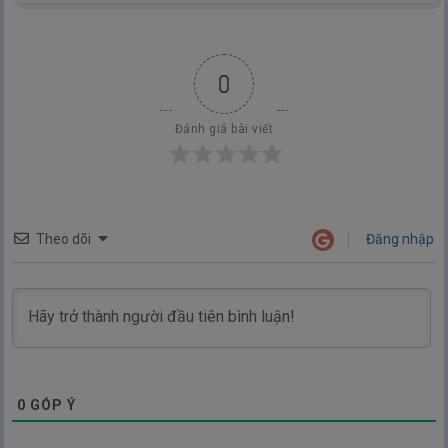
2.
Ngày 2: Hãy cùng lên tàu điện ①
| 第2週 2日目 電車に乗りま
bản.
TIẾNG NHẬT ĐƠN GIẢN !
しょう①
3.
Ngày 3: Hãy cùng lên tàu điện ②
| 第2週 3日目 電車に乗りま
0
しょう②
4.
Ngày 4: Hãy cùng đi ô tô ①
| 第2週 4日目 車に乗りましょう
Đánh giá bài viết
①
5.
Ngày 5: Hãy cùng đi ô tô ②
| 第2週 5日目 車に乗りましょう
②
6.
Ngày 6: Hãy cùng làm cho xong công việc
| 第2週 6日目 用事
Theo dõi
Đăng nhập
を済ませましょう
7.
Ngày 7: Bài tập thực hành
| 第2週 7日目 実戦問題
Tuần 3 - Hãy cùng tận hưởng ngày nghỉ nào!
(第３週 休
日を楽しみましょう)
1.
Ngày 1: Hãy rủ (cô ấy) đi hẹn hò nào
| 第3週 1日目 デートに
0
GÓP Ý
さそいましょう
2.
Ngày 2: Hãy cùng sửa soạn nào
| 第3週 2日目 したくをしま