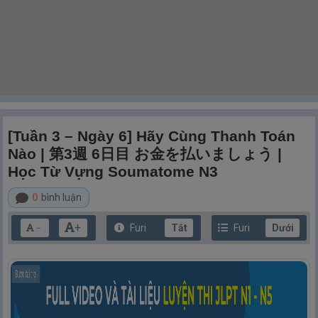
[Tuần 3 – Ngày 6] Hãy Cùng Thanh Toán
Nào | 第3週 6日目 お金を払いましょう |
Học Từ Vựng Soumatome N3
0
bình luận
+
Furi
Tắt
Furi
Dưới
－