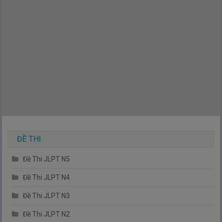
ましょう
3.
Ngày 3: Bạn thích người như thế nào
| 第5週 3日目 どんな人
が好き？
4.
Ngày 4: Tính trạng cơ thể của bạn thế nào
| 第5週 4日目 体の
調子はどうですか
5.
Ngày 5: Tình trạng như thế nào ①
| 第5週 5日目 どんなよう
すですか①
6.
Ngày 6: Tình trạng như thế nào ②
| 第5週 6日目 どんなよう
すですか②
7.
Ngày 7: Bài tập thực hành
| 第5週 7日目 実戦問題
ĐỀ THI
Tuần 6 - Hãy cùng tóm tắt và ghi nhớ nào!
(第６週 まと
Đề Thi JLPT N5
めて覚えましょう)
Đề Thi JLPT N4
1.
Ngày 1: Tôi đang cố gắng rất nhiều
| 第6週 1日目 かなり頑張
っています
Đề Thi JLPT N3
2.
Ngày 2: Tôi đang cố gắng một cách nghiêm túc
| 第6週 2日
Đề Thi JLPT N2