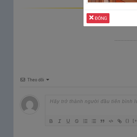
ĐÓNG
Theo dõi
{}
[