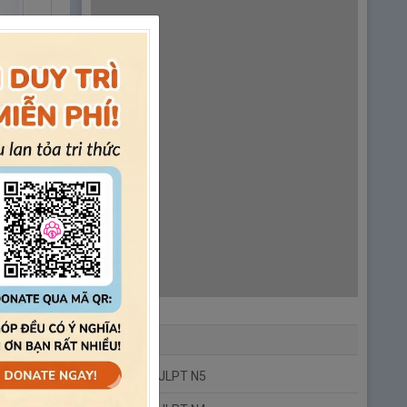
週 5日目 意味がたくさんある動詞①
6.
Ngày 6: Động từ có nhiều nghĩa ②
| 第6
週 6日目 意味がたくさんある動詞②
7.
Ngày 7: Bài tập thực hành
| 第6週 7日
目 実戦問題
ĐỀ THI
Đề Thi JLPT N5