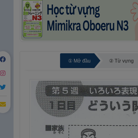
① Mở đầu
② Từ vựng