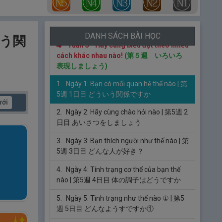
7.
Ngày 7: Bài tập thực hành
| 第4週 7日
目 実戦問題
DANH SÁCH BÀI HỌC
ういう関
Tuần 5 - Hãy cùng biểu đạt theo nhiều
cách khác nhau nào!
(第５週 いろいろ
表現しましょう)
1.
Ngày 1: Bạn có mối quan hệ thế nào
| 第
5週 1日目 どういう関係ですか
ưới
2.
Ngày 2: Hãy cùng chào hỏi nào
| 第5週 2
日目 あいさつをしましょう
3.
Ngày 3: Bạn thích người như thế nào
| 第
5週 3日目 どんな人が好き？
4.
Ngày 4: Tính trạng cơ thể của bạn thế
nào
| 第5週 4日目 体の調子はどうですか
5.
Ngày 5: Tình trạng như thế nào ①
| 第5
週 5日目 どんなようすですか①