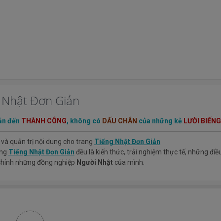
g Nhật Đơn Giản
ẫn đến
THÀNH CÔNG
, không có
DẤU CHÂN
của những kẻ
LƯỜI BIẾNG
 và quản trị nội dung cho trang
Tiếng Nhật Đơn Giản
ang
Tiếng Nhật Đơn Giản
đều là kiến thức, trải nghiệm thực tế, những đi
 chính những đồng nghiệp
Người Nhật
của mình.
iệm mà mình có được sẽ giúp các bạn hiểu thêm về tiếng nhật, cũng như
ản.
TIẾNG NHẬT ĐƠN GIẢN !