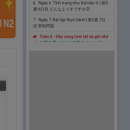
6.
Ngày 6: Tình trạng như thế nào ②
| 第5
週 6日目 どんなようすですか②
7.
Ngày 7: Bài tập thực hành
| 第5週 7日
目 実戦問題
Tuần 6 - Hãy cùng tóm tắt và ghi nhớ
nào!
(第６週 まとめて覚えましょう)
1.
Ngày 1: Tôi đang cố gắng rất nhiều
| 第6
週 1日目 かなり頑張っています
2.
Ngày 2: Tôi đang cố gắng một cách
nghiêm túc
| 第6週 2日目 ちゃんと頑張っ
ています
3.
Ngày 3: Tôi sẽ càng cố gắng hơn nữa
|
第6週 3日目 ますます頑張ります
4.
Ngày 4: Từ ghép
| 第6週 4日目 組み合わ
せの言葉
5.
Ngày 5: Động từ có nhiều nghĩa ①
| 第6