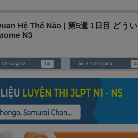
ối Quan Hệ Thế Nào | 第5週 1日目 ど
tome N3
/ Tắt
Furi
gana
Tắt
Vị trí
Furi
gana
D