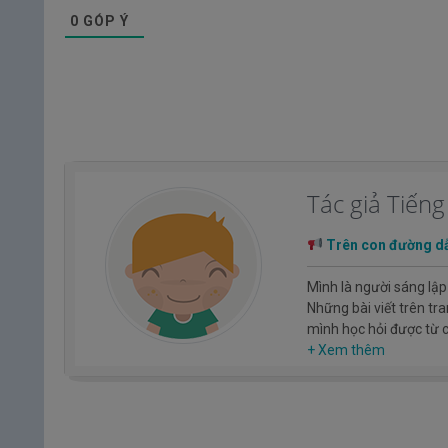
0
GÓP Ý
Tác giả Tiến
Trên con đường d
Mình là người sáng lập
Những bài viết trên tr
mình học hỏi được từ
Hy vọng rằng kinh ngh
+ Xem thêm
hóa, con người nhật b