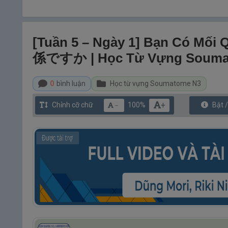
[Tuần 5 – Ngày 1] Bạn Có M
係ですか | Học Từ Vựng Souma
0
bình luận
Học từ vựng Soumatome N3
+
Chỉnh cỡ chữ
100%
Bật 
－