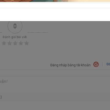
0
Đánh giá bài viết
Đă
Đăng nhập bằng tài khoản
+]