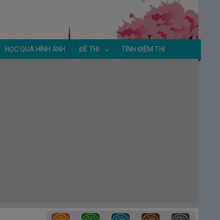
7.
Ngày 7: Bài tập thực hành
| 第3週 7日
目 実戦問題
Tuần 4 - Hãy cùng học tập và làm việc
nào!
(第４週 勉強や仕事をしましょう)
HỌC QUA HÌNH ẢNH
ĐỀ THI
TÍNH ĐIỂM THI
1.
Ngày 1: Hãy cùng đến trường nào ①
| 第
4週 1日目 学校へ行きましょう①
2.
Ngày 2: Hãy cùng đến trường nào ②
| 第
4週 2日目 学校へ行きましょう②
3.
Ngày 3: Hãy cùng đến trường nào ③
| 第
4週 3日目 学校へ行きましょう③
4.
Ngày 4: Hãy cùng làm việc nào
| 第4週 4
日目 仕事をしましょう
5.
Ngày 5: Hãy cùng sử dụng máy tính nào
| 第4週 5日目 パソコンを使いましょう
6.
Ngày 6: Hãy cùng viết email nào
| 第4週
6日目 メールを書きましょう