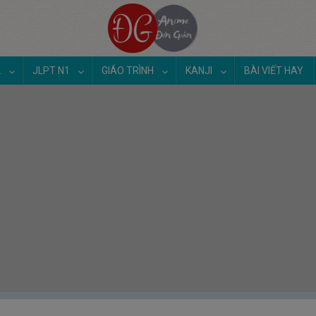
2
JLPT N1
GIÁO TRÌNH
KANJI
BÀI VIẾT HAY