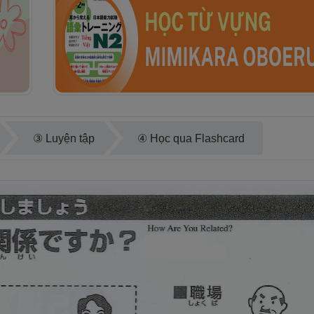
③ Luyện tập
④ Học qua Flashcard