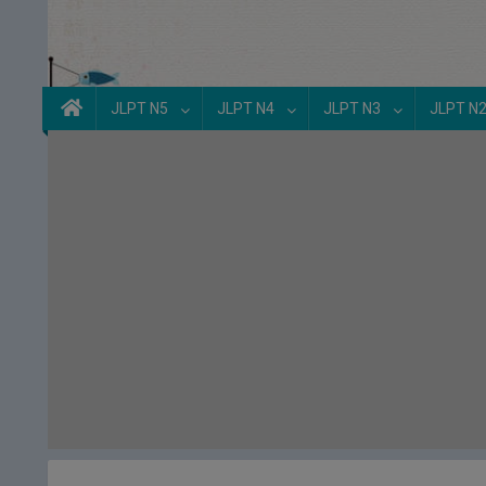
JLPT N5
JLPT N4
JLPT N3
JLPT N