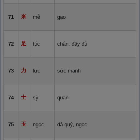
米
71
mễ
gạo
足
72
túc
chân, đầy đủ
力
73
lực
sức mạnh
士
74
sỹ
quan
玉
75
ngọc
đá quý, ngọc