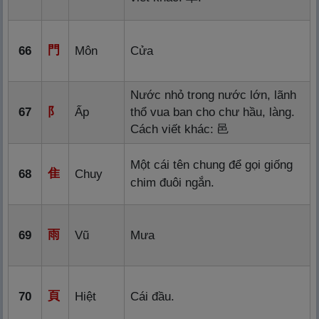
門
66
Môn
Cửa
Nước nhỏ trong nước lớn, lãnh
67
阝
Ấp
thổ vua ban cho chư hầu, làng.
Cách viết khác:
邑
Một cái tên chung để gọi giống
隹
68
Chuy
chim đuôi ngắn.
雨
69
Vũ
Mưa
頁
70
Hiệt
Cái đầu.