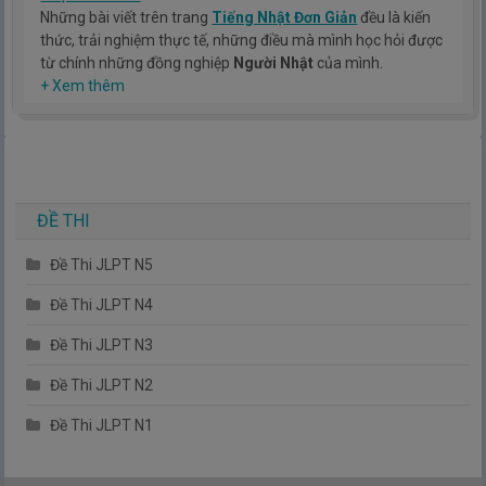
Những bài viết trên trang
Tiếng Nhật Đơn Giản
đều là kiến
thức, trải nghiệm thực tế, những điều mà mình học hỏi được
từ chính những đồng nghiệp
Người Nhật
của mình.
Hy vọng rằng kinh nghiệm mà mình có được sẽ giúp các bạn
+ Xem thêm
hiểu thêm về tiếng nhật, cũng như văn hóa, con người nhật
bản.
TIẾNG NHẬT ĐƠN GIẢN !
ĐỀ THI
Đề Thi JLPT N5
Đề Thi JLPT N4
Đề Thi JLPT N3
Đề Thi JLPT N2
Đề Thi JLPT N1