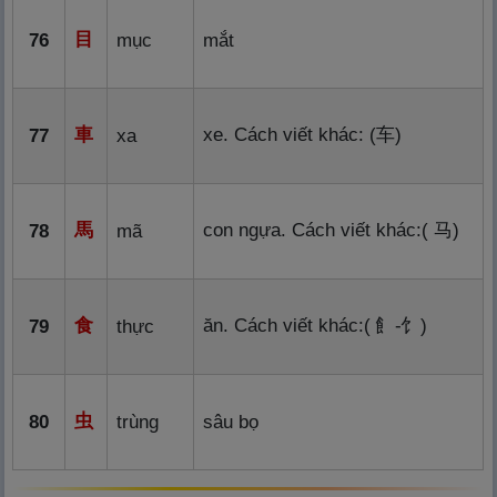
目
76
mục
mắt
車
xe. Cách viết khác: (
车
)
77
xa
馬
con ngựa. Cách viết khác:(
马
)
78
mã
食
ăn. Cách viết khác:(
飠
-
饣
)
79
thực
虫
80
trùng
sâu bọ