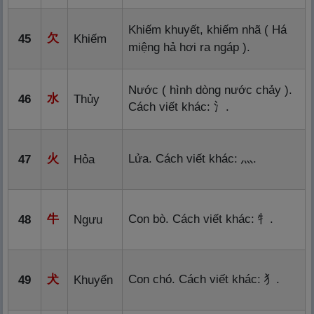
Khiếm khuyết, khiếm nhã ( Há
欠
45
Khiếm
miệng hả hơi ra ngáp ).
Nước ( hình dòng nước chảy ).
水
46
Thủy
Cách viết khác:
氵
.
火
Lửa. Cách viết khác:
灬
.
47
Hỏa
牛
Con bò. Cách viết khác:
牜
.
48
Ngưu
犬
Con chó. Cách viết khác:
犭
.
49
Khuyển