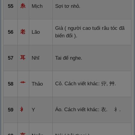
糸
55
Mịch
Sợi tơ nhỏ.
Già ( người cao tuối râu tóc đã
老
56
Lão
biến đổi ).
耳
57
Nhĩ
Tai để nghe.
艹
Cỏ. Cách viết khác:
丱
,
艸
.
58
Thảo
衤
Áo. Cách viết khác:
衣
.
礻
.
59
Y