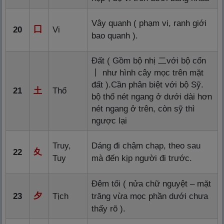
Vây quanh ( phạm vi, ranh giới
囗
20
Vi
bao quanh ).
Đất ( Gồm bộ nhị
二
với bộ cổn
丨
như hình cây mọc trên mặt
đất ).Cần phân biệt với bộ Sỹ.
21
土
Thổ
bộ thổ nét ngang ở dưới dài hơn
nét ngang ở trên, còn sỹ thì
ngược lại
Truy,
Dáng đi chậm chạp, theo sau
夊
22
Tuy
mà đến kịp người đi trước.
Đêm tối ( nửa chữ nguyệt – mặt
夕
23
Tịch
trăng vừa mọc phần dưới chưa
thấy rõ ).