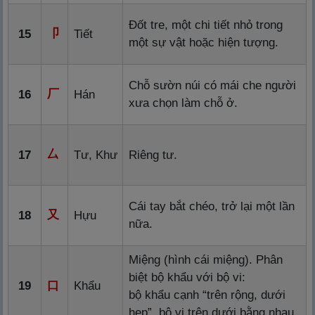
Đốt tre, một chi tiết nhỏ trong
卩
15
Tiết
một sự vật hoặc hiện tượng.
Chỗ sườn núi có mái che người
厂
16
Hán
xưa chọn làm chỗ ở.
厶
17
Tư, Khư
Riêng tư.
Cái tay bắt chéo, trở lại một lần
又
18
Hựu
nữa.
Miệng (hình cái miệng). Phân
biệt bộ khẩu với bộ vi:
19
口
Khẩu
bộ khẩu cạnh “trên rộng, dưới
hẹp”, bộ vi trên dưới bằng nhau