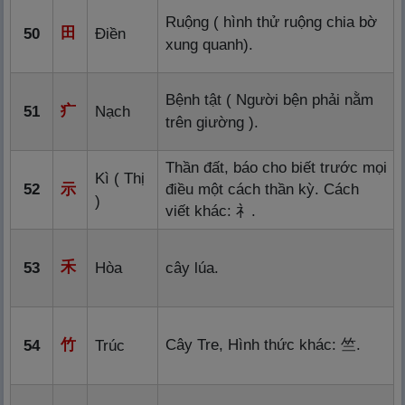
Ruộng ( hình thử ruộng chia bờ
田
50
Điền
xung quanh).
Bệnh tật ( Người bện phải nằm
疒
51
Nạch
trên giường ).
Thần đất, báo cho biết trước mọi
Kì ( Thị
52
示
điều một cách thần kỳ. Cách
)
viết khác:
礻
.
禾
53
Hòa
cây lúa.
竹
Cây Tre, Hình thức khác:
竺
.
54
Trúc