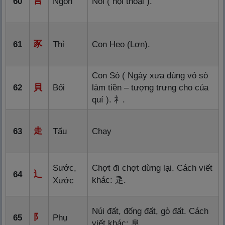
言
60
Ngôn
Nói ( hội thoại ).
豕
61
Thỉ
Con Heo (Lợn).
Con Sò ( Ngày xưa dùng vỏ sò
62
貝
Bối
làm tiền – tượng trưng cho của
quí ).
礻
.
走
63
Tẩu
Chạy
Sước,
Chợt đi chợt dừng lại. Cách viết
辶
64
khác:
辵
.
Xước
Núi đất, đống đất, gò đất. Cách
阝
65
Phụ
viết khác:
阜
.