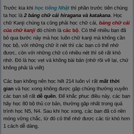
Trước kia khi
học tiếng Nhật
thì phần trước tiên chúng
ta học là
2 bảng chữ cái hiragana và katakana
. Học
chữ Kanji chúng ta cũng phải học chữ cái,
bảng chữ cái
của chữ kanji
đó chính là
các bộ
. Có thể nhiều bạn đã
bỏ qua bước này mà học luôn chữ kanji mà không cần
học bộ, với những chữ ít nét thì các bạn có thể nhớ
được, còn với những chữ có nhiều nét thì sẽ rất khó
nhớ. Đó là học vẹt và không bài bản (nhớ rồi vẽ lại, chứ
không phải là viết)
Các bạn không nên học hết 214 luôn vì rất
mất thời
gian
và học xong không được gặp chúng thường xuyên
các bạn sẽ rất
dễ quên
. Để khắc phục điều này. các bạn
hãy học 80 bộ thủ cơ bản, thường gặp nhất trong quá
trình học N5, N4. Sau khi học xong, các bạn đã có nền
móng vững chắc, từ đó có thể nhớ được các từ khó hơn
1 cách dễ dàng.