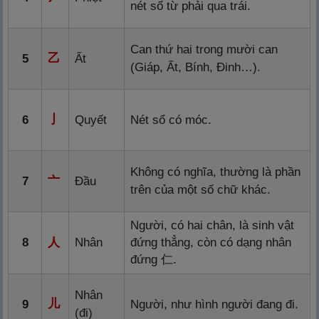
nét sổ từ phải qua trái.
Can thứ hai trong mười can
乙
5
Ất
(Giáp, Ất, Bính, Đinh…).
亅
6
Quyết
Nét sổ có móc.
Không có nghĩa, thường là phần
亠
7
Đầu
trên của một số chữ khác.
Người, có hai chân, là sinh vật
8
人
Nhân
đứng thẳng, còn có dạng nhân
đứng
仁
.
Nhân
儿
9
Người, như hình người đang đi.
(đi)