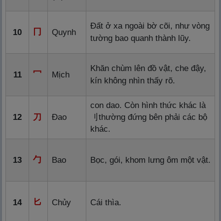
Đất ở xa ngoài bờ cõi, như vòng
冂
10
Quynh
tường bao quanh thành lũy.
Khăn chùm lên đồ vật, che đậy,
冖
11
Mịch
kín không nhìn thấy rõ.
con dao. Còn hình thức khác là
12
刀
Đao
刂
thường đứng bên phải các bộ
khác.
勹
13
Bao
Bọc, gói, khom lưng ôm một vật.
匕
14
Chủy
Cái thìa.