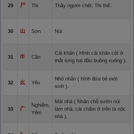
尸
29
Thi
Thây người chết, Thi thể.
山
30
Sơn
Núi
Cái khăn ( Hình cái khăn cột ở
巾
31
Cân
thắt lưng hai đầu buông xuống ).
Nhỏ nhắn ( hình đứa bé mới
幺
32
Yêu
sinh ).
Mái nhà ( Nhân chỗ sườn núi
Nghiễm,
广
33
làm nhà, cái chấm ở trên là nóc
Yểm
nhà ).