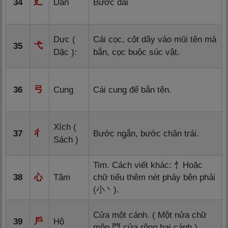
廴
34
Dẫn
Bước dài
Dực (
Cái cọc, cột dây vào mũi tên mà
弋
35
Dặc ):
bắn, cọc buộc súc vật.
弓
36
Cung
Cái cung để bắn tên.
Xích (
彳
37
Bước ngắn, bước chân trái.
Sách )
Tim. Cách viết khác:
忄
Hoặc
38
心
Tâm
chữ tiểu thêm nét phảy bên phải
(
小
丶
).
Cửa một cánh. ( Một nửa chữ
戶
39
Hộ
môn
門
cửa rộng hai cánh ).