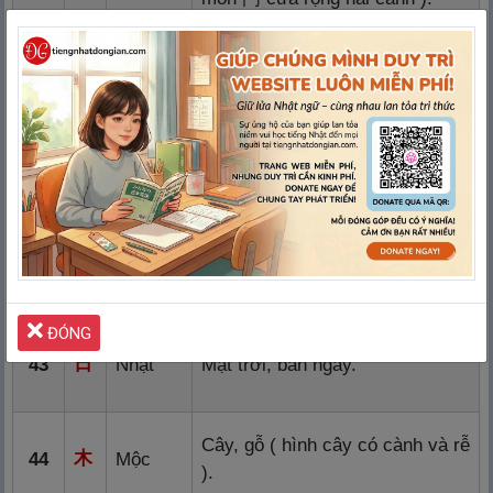
手
Tay. Cách viết khác:
扌
,
才
.
40
Thủ
Đánh nhẹ, đánh khẽ. Cách viết
攵
41
Phộc
khác
攴
.
Đấu (
Cái đấu, đơn vị đo lường lương
斗
42
Đẩu )
thực. ( Đấu thóc, đấu gạo ).
ĐÓNG
日
43
Nhật
Mặt trời, ban ngày.
Cây, gỗ ( hình cây có cành và rễ
木
44
Mộc
).