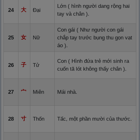
Lớn ( hình người dang rộng hai
大
24
Đại
tay và chân ).
Con gái ( Như người con gái
女
25
Nữ
chắp tay trước bụng thu gọn vạt
áo ).
Con ( Hình đứa trẻ mới sinh ra
子
26
Tử
cuốn tã lót không thấy chân ).
宀
27
Miên
Mái nhà.
寸
28
Thốn
Tấc, một phần mười của thước.