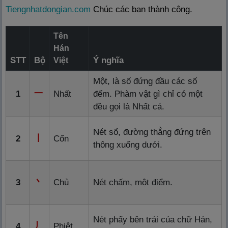
Tiengnhatdongian.com
Chúc các bạn thành công.
Tên
Hán
STT
Bộ
Ý nghĩa
Việt
Một, là số đứng đầu các số
一
1
Nhất
đếm. Phàm vật gì chỉ có một
đều gọi là Nhất cả.
Nét sổ, đường thẳng đứng trên
丨
2
Cổn
thông xuống dưới.
丶
3
Chủ
Nét chấm, một điểm.
Nét phẩy bên trái của chữ Hán,
丿
4
Phiệt