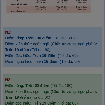
N1:
Điểm tổng:
Trên 100 điểm
(Tối đa: 180)
Điểm kiến thức ngôn ngữ (Chữ, từ vựng, ngữ pháp):
Trên 19 điểm
(Tối đa: 60)
Điểm đọc hiểu:
Trên 19 điểm
(Tối đa: 60)
Điểm nghe hiểu:
Trên 19 điểm
(Tối đa: 60)
N2:
Điểm tổng:
Trên 90 điểm
(Tối đa: 180)
Điểm kiến thức ngôn ngữ (Chữ, từ vựng, ngữ pháp):
Trên 19 điểm
(Tối đa: 60)
Điểm đọc hiểu:
Trên 19 điểm
(Tối đa: 60)