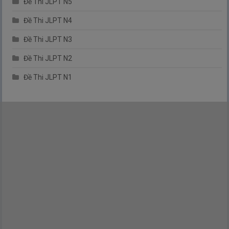
Đề Thi JLPT N5
Đề Thi JLPT N4
Đề Thi JLPT N3
Đề Thi JLPT N2
Đề Thi JLPT N1