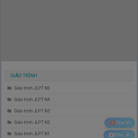
GIÁO TRÌNH
Giáo trình JLPT N5
Giáo trình JLPT N4
Giáo trình JLPT N3
Giáo trình JLPT N2
Che VI
Giáo trình JLPT N1
Che JP