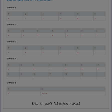
Đáp án JLPT N1 tháng 7 2021