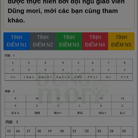
được thực hiển bởi đội ngũ giáo viên
Dũng mori, mời các bạn cùng tham
khảo.
TÍNH
TÍNH
TÍNH
TÍNH
TÍNH
ĐIỂM N1
ĐIỂM N2
ĐIỂM N3
ĐIỂM N4
ĐIỂM N5