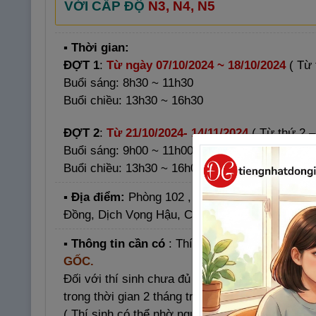
VỚI CẤP ĐỘ
N3, N4, N5
▪ Thời gian:
ĐỢT 1
:
Từ ngày 07/10/2024 ~ 18/10/2024
( Từ 
Buổi sáng: 8h30 ~ 11h30
Buổi chiều: 13h30 ~ 16h30
ĐỢT 2
:
Từ 21/10/2024- 14/11/2024
( Từ thứ 2 –
Buổi sáng: 9h00 ~ 11h00
Buổi chiều: 13h30 ~ 16h00
▪ Địa điểm:
Phòng 102 , Khu liên hợp thể tha
Đồng, Dịch Vọng Hậu, Cầu Giấy, Hà Nội)
▪
Thông tin cần có
:
Thí sinh mang theo
Căn c
GỐC.
Đối với thí sinh chưa đủ tuổi làm CCCD thì man
trong thời gian 2 tháng trở lại đây.
( Thí sinh có thể nhờ người thân đi nhận hộ, c