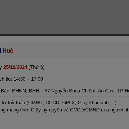
i
Huế
ày
25/10/2024
(Thứ 6)
chiều: 14:30 ~ 17:00
Bản, ĐHNN, ĐHH – 57 Nguyễn Khoa Chiêm, An Cựu, TP H
ấy tờ tuỳ thân (CMND, CCCD, GPLX, Giấy khai sinh,…)
òng mang theo Giấy uỷ quyền và CCCD/CMND của người n