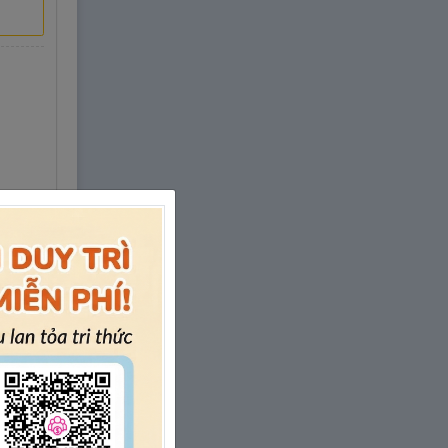
 Văn
g