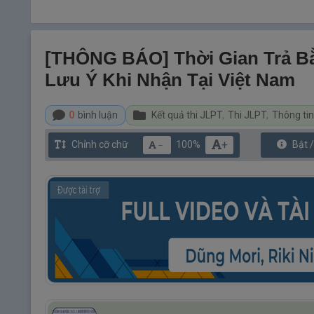
[THÔNG BÁO] Thời Gian Trả B
Lưu Ý Khi Nhận Tại Việt Nam
0
bình luận
Kết quả thi JLPT
,
Thi JLPT
,
Thông ti
+
Chỉnh cỡ chữ
100%
Bật 
－