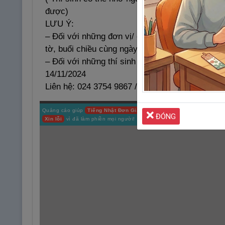
được)
LƯU Ý:
– Đối với những đơn vị/ cá nhân lấy cho tập thể
tờ, buổi chiều cùng ngày BTC sẽ trả lại giấy tờ
– Đối với những thí sinh chưa đỗ kỳ này thì sẽ
14/11/2024
Liên hệ: 024 3754 9867 / 0985 642 702
Quảng cáo giúp
Tiếng Nhật Đơn Giản
duy trì Website
LUÔN MIỄN P
ĐÓNG
Xin lỗi
vì đã làm phiền mọi người!