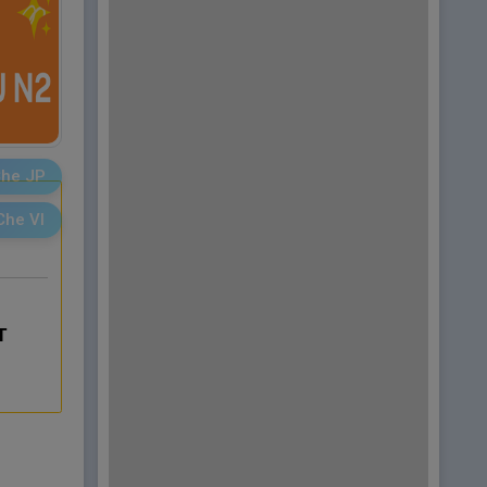
he JP
Che VI
T