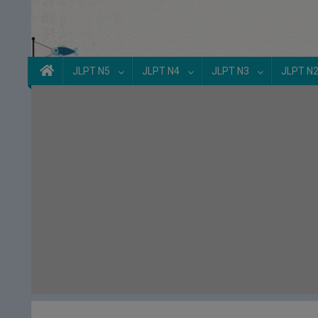
JLPT N5
JLPT N4
JLPT N3
JLPT N