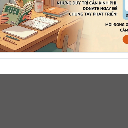
 từ 10 chứng chỉ trở lên: tới vào buối sáng các ngày để nộp 
 kèm chứng chỉ.
 có bảng điểm, thời gian nhận bảng điểm từ 11/10/2024 –
HÍ