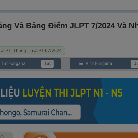
ằng Và Bảng Điểm JLPT 7/2024 Và 
n JLPT
,
Thông Tin JLPT 07/2024
/ Tắt
Furi
gana
Tắt
Vị trí
Furi
gana
D