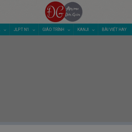
2
JLPT N1
GIÁO TRÌNH
KANJI
BÀI VIẾT HAY