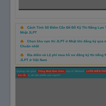
Cách Tính Số Điểm Cần Để Đỗ Kỳ Thi Năng Lực 
Nhật JLPT
Chọn khu vực thi JLPT ở Nhật khi đăng ký qua
Chuẩn nhất
Địa điểm và Lệ phí mua hồ sơ đăng ký thi tiếng 
JLPT ở Việt Nam
Quảng cáo giúp
Tiếng Nhật Đơn Giản
duy trì Website
LUÔN MIỄN PHÍ
Xin lỗi
vì đã làm phiền mọi người!