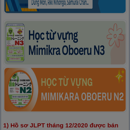
1) Hồ sơ JLPT tháng 12/2020 được bán