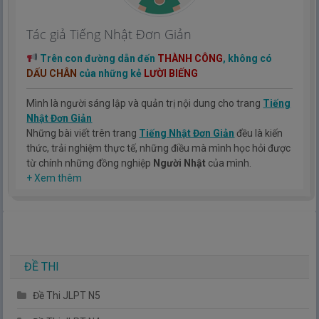
Tác giả Tiếng Nhật Đơn Giản
Trên con đường dẫn đến
THÀNH CÔNG
, không có
DẤU CHÂN
của những kẻ
LƯỜI BIẾNG
Mình là người sáng lập và quản trị nội dung cho trang
Tiếng
Nhật Đơn Giản
Những bài viết trên trang
Tiếng Nhật Đơn Giản
đều là kiến
thức, trải nghiệm thực tế, những điều mà mình học hỏi được
từ chính những đồng nghiệp
Người Nhật
của mình.
Hy vọng rằng kinh nghiệm mà mình có được sẽ giúp các bạn
+ Xem thêm
hiểu thêm về tiếng nhật, cũng như văn hóa, con người nhật
bản.
TIẾNG NHẬT ĐƠN GIẢN !
ĐỀ THI
Đề Thi JLPT N5