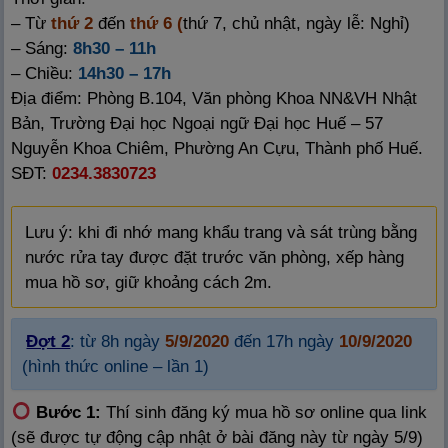
– Từ
thứ 2
đến
thứ 6 (
thứ 7, chủ nhật, ngày lễ: Nghỉ)
– Sáng:
8h30 – 11h
– Chiều:
14h30 – 17h
Địa điểm: Phòng B.104, Văn phòng Khoa NN&VH Nhật
Bản, Trường Đại học Ngoại ngữ Đại học Huế – 57
Nguyễn Khoa Chiêm, Phường An Cựu, Thành phố Huế.
SĐT:
0234.3830723
Lưu ý: khi đi nhớ mang khẩu trang và sát trùng bằng
nước rửa tay được đặt trước văn phòng, xếp hàng
mua hồ sơ, giữ khoảng cách 2m.
Đợt 2
: từ 8h ngày
5/9/2020
đến 17h ngày
10/9/2020
(hình thức online – lần 1)
Bước 1:
Thí sinh đăng ký mua hồ sơ online qua link
(sẽ được tự động cập nhật ở bài đăng này từ ngày 5/9)