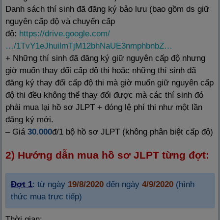
Danh sách thí sinh đã đăng ký bảo lưu (bao gồm ds giữ
nguyên cấp độ và chuyển cấp
độ:
https://drive.google.com/
…/1TvY1eJhuilmTjM12bhNaUE3nmphbnbZ…
+ Những thí sinh đã đăng ký giữ nguyên cấp độ nhưng
giờ muốn thay đổi cấp độ thi hoặc những thí sinh đã
đăng ký thay đổi cấp độ thi mà giờ muốn giữ nguyên cấp
độ thi đều không thể thay đổi được mà các thí sinh đó
phải mua lại hồ sơ JLPT + đóng lệ phí thi như một lần
đăng ký mới.
– Giá
30.000
đ/1 bộ hồ sơ JLPT (không phân biệt cấp độ)
2) Hướng dẫn mua hồ sơ JLPT từng đợt:
Đợt 1
: từ ngày
19/8/2020
đến ngày
4/9/2020
(hình
thức mua trực tiếp)
Thời gian: