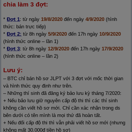
chia làm 3 đợt:
*
Đợt 1
: từ ngày
19/8/2020
đến ngày
4/9/2020
(hình
thức: bán trực tiếp)
*
Đợt 2:
từ 8h ngày
5/9/2020
đến 17h ngày
10/9/2020
(hình thức online – lần 1)
*
Đợt 3
: từ 8h ngày
12/9/2020
đến 17h ngày
17/9/2020
(hình thức online – lần 2)
Lưu ý:
– BTC chỉ bán hồ sơ JLPT với 3 đợt với mốc thời gian
và hình thức quy định như trên.
– Những thí sinh đã đăng ký bảo lưu kỳ tháng 7/2020:
+ Nếu bảo lưu giữ nguyên cấp độ thi thì các thí sinh
không cần viết hồ sơ mới. Chỉ cần xác nhận trong ds
bên dưới có tên mình là mọi thứ đã hoàn tất.
+ Nếu đổi cấp độ thi thì vẫn phải viết hồ sơ mới (nhưng
không mất 30.000đ tiền hồ sơ)