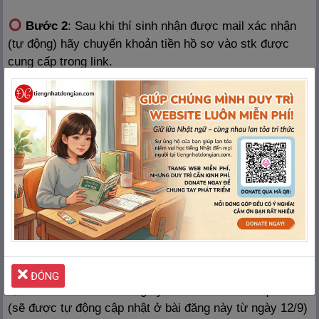
Bước 2
: Sau khi thí sinh nhận được mail xác nhận
(tự động) hãy chuyển khoản tiền hồ sơ vào stk được
cung cấp trong link.
Lưu ý: Khi chuyển khoản ghi rõ nội dung:
Họ và tên + ck + số hồ sơ
VD: Nguyễn Văn A ck 3 hồ sơ
Bước 3
: Sau khi nhận được tiền, BTC lại có mail xác
nhận số tiền đã chuyển khoản.
Bước 4
: 11/9/2020: BTC gửi hồ sơ cho thí sinh.
Đợt 3
: từ 8h ngày
12/9/2020
đến 17h ngày
17/9/2020
(hình thức online – lần 2)
ĐÓNG
Bước 1
: Thí sinh đăng ký mua hồ sơ online qua link
(sẽ được tự động cập nhật ở bài đăng này từ ngày 12/9)