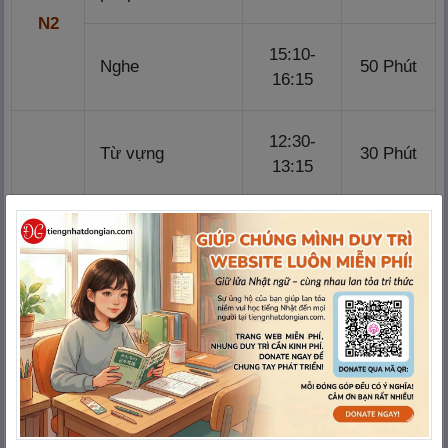
N2
15:10-
Nghe
50 Phút
16:15
12:30-
Từ vựng
30 Phút
13:15
13:45-
N3
Ngữ Pháp・Đọc
70 Phút
15:10
15:40-
Nghe
40 Phút
16:35
12:30-
Từ Vựng
25 Phút
13:10