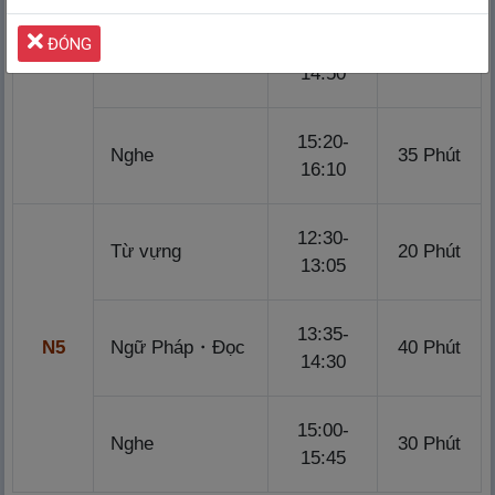
ĐÓNG
13:40-
N4
Ngữ Pháp・Đọc
55 Phút
14:50
15:20-
Nghe
35 Phút
16:10
12:30-
Từ vựng
20 Phút
13:05
13:35-
N5
Ngữ Pháp・Đọc
40 Phút
14:30
15:00-
Nghe
30 Phút
15:45