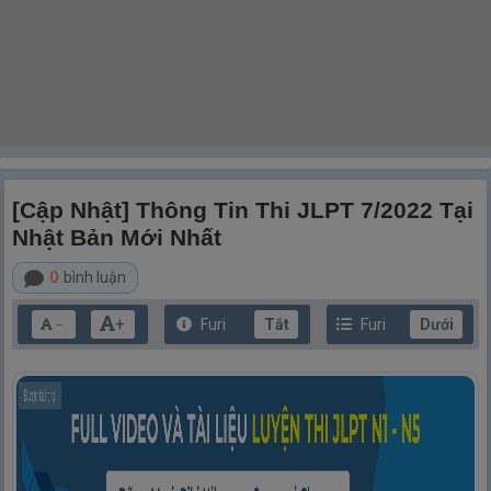
[Cập Nhật] Thông Tin Thi JLPT 7/2022 Tại
Nhật Bản Mới Nhất
0
bình luận
+
Furi
Tắt
Furi
Dưới
－