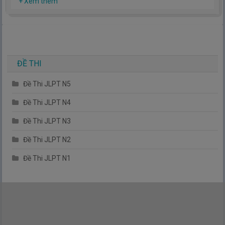
Hy vọng rằng kinh nghiệm mà mình có được sẽ giúp các bạn
+ Xem thêm
hiểu thêm về tiếng nhật, cũng như văn hóa, con người nhật
bản.
TIẾNG NHẬT ĐƠN GIẢN !
ĐỀ THI
Đề Thi JLPT N5
Đề Thi JLPT N4
Đề Thi JLPT N3
Đề Thi JLPT N2
Đề Thi JLPT N1