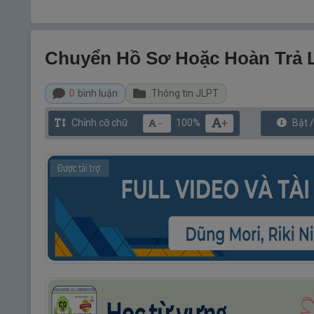
Chuyển Hồ Sơ Hoặc Hoàn Trả L
0
bình luận
Thông tin JLPT
+
Chỉnh cỡ chữ
100%
Bật 
－