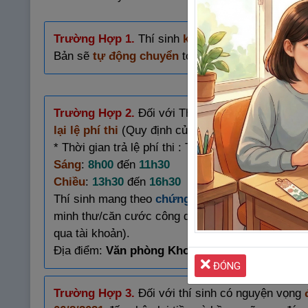
Trường Hợp 1.
Thí sinh
không
phải làm thủ tục 
Bản sẽ
tự động chuyển
toàn bộ hồ sơ thi của Th
Trường Hợp 2.
Đối với Thí sinh
KHÔNG
có ngu
lại lệ phí thi
(Quy định của Đơn vị tổ chức kỳ thi 
* Thời gian trả lệ phí thi : Từ ngày
26/7
đến ngày
Sáng
:
8h00
đến
11h30
Chiều
:
13h30
đến
16h30
Thí sinh mang theo
chứng minh thư/căn cước c
minh thư/căn cước công dân/hộ chiếu khi đến nhậ
qua tài khoản).
Địa điểm:
Văn phòng Khoa tiếng Nhật, phòng 3
ĐÓNG
Trường Hợp 3.
Đối với thí sinh có nguyện vọng