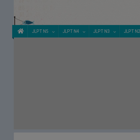
JLPT N5
JLPT N4
JLPT N3
JLPT N