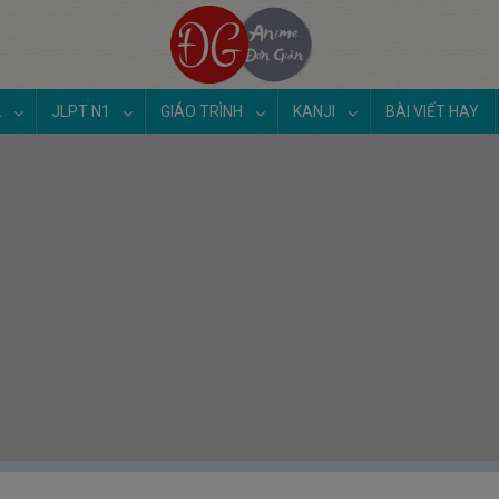
2
JLPT N1
GIÁO TRÌNH
KANJI
BÀI VIẾT HAY