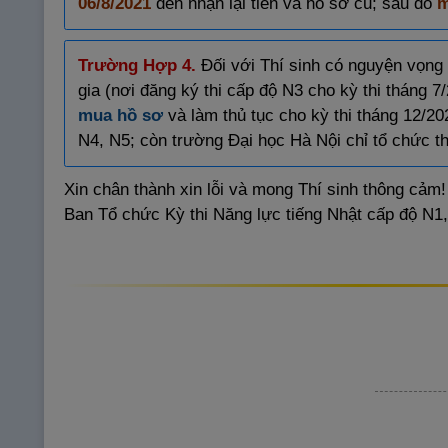
06/8/2021
đến nhận lại tiền và hồ sơ cũ; sau đó
m
Trường Hợp 4.
Đối với Thí sinh có nguyện vọng 
gia (nơi đăng ký thi cấp độ N3 cho kỳ thi tháng 7
mua hồ sơ
và làm thủ tục cho kỳ thi tháng 12/20
N4, N5; còn trường Đại học Hà Nội chỉ tổ chức th
Xin chân thành xin lỗi và mong Thí sinh thông cảm!
Ban Tổ chức Kỳ thi Năng lực tiếng Nhật cấp độ N1,