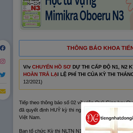
THÔNG BÁO KHOA TIẾN
V/v
CHUYỂN HỒ SƠ
DỰ THI CẤP ĐỘ N1, N2 K
HOÀN TRẢ LẠ
I LỆ PHÍ THI CỦA KỲ THI THÁNG
12/2021)
Tiếp theo thông báo số 02 về việc Quỹ Giao lưu Qu
đã quyết định HUỶ kỳ thi ngày 04/7/2021 tại Việt N
Việt Nam.
Ban tổ chức Kỳ thi NLTN N1, N2 tại Trường Đại học