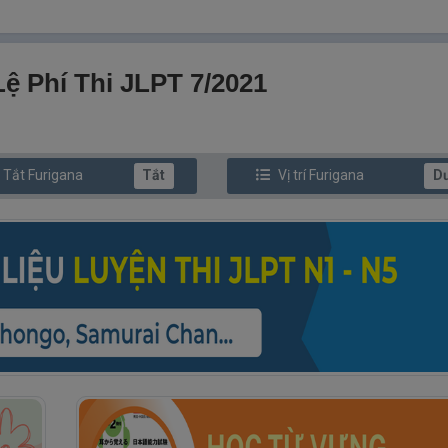
ệ Phí Thi JLPT 7/2021
/ Tắt
Furi
gana
Tắt
Vị trí
Furi
gana
D