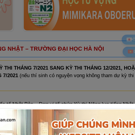
C
G NHẬT – TRƯỜNG ĐẠI HỌC HÀ NỘI
Ỳ THI THÁNG 7/2021 SANG KỲ THI THÁNG 12/2021, HO
 7/2021
(nếu thí sinh có nguyện vọng không tham dự kỳ thi
ốc tế Nhật Bản – Đơn vị tổ chức Kỳ thi Năng lực tiếng Nhật
am, do tình hình dịch COVID-19 căng thẳng trên toàn thế giới
 Hà Nội tiếp tục thông báo như sau: