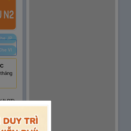
he JP
Che VI
ẶC
 tháng
 (JLPT)
 và tại