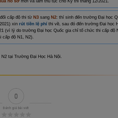
ua hồ sơ
mới và làm thủ tục cho Kỳ thi tháng 12/2021.
đổi cấp độ thi từ
N3
sang
N2
: thí sinh đến trường Đại học 
/2021) xin
rút tiền lệ phí
thi về, sau đó đến trường Đại học 
21 (vì lý do trường Đại học Quốc gia chỉ tổ chức thi cấp độ 
i cấp độ N1, N2).
 N2 tại Trường Đại Học Hà Nội.
0
Đánh giá bài viết