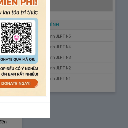
hật
021
.
GIÁO TRÌNH
Giáo trình JLPT N5
ẽ
nhận
Giáo trình JLPT N4
Giáo trình JLPT N3
Giáo trình JLPT N2
Giáo trình JLPT N1
g
rả
đến