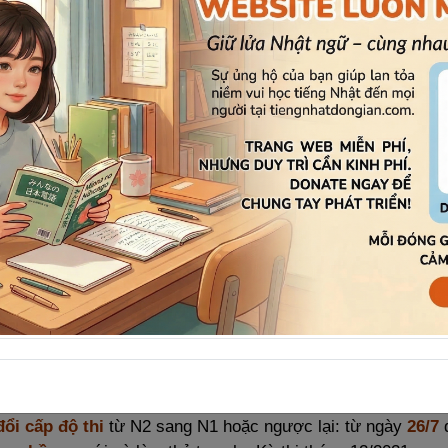
gì, không cần viết mail xác nhận, Đơn vị tổ chức kỳ thi tại N
í sinh dự thi N1, N2 kỳ tháng 7/2021 sang Kỳ thi tháng
12/2
yện vọng
chuyển hồ sơ
dự thi sang Kỳ thi tháng 12/2021 s
tại Nhật Bản) theo thời gian và địa điểm cụ thể như sau:
06/8/2021
(từ Thứ 2 đến Thứ 6)
ông dân/hộ chiếu
(bản gốc) và nộp lại bản photo của chứn
n tiền (không chấp nhận người khác đến nhận thay, không t
05 nhà C, Trường Đại học Hà Nội.
đổi cấp độ thi
từ N2 sang N1 hoặc ngược lại: từ ngày
26/7