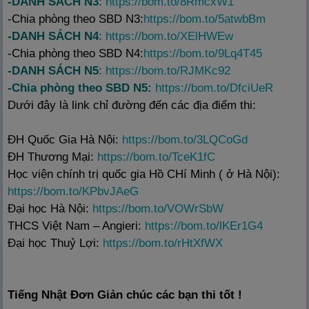
-DANH SÁCH N3
:
https://bom.to/8RmcxW1
-Chia phòng theo SBD N3:
https://bom.to/5atwbBm
-DANH SÁCH N4
:
https://bom.to/XElHWEw
-Chia phòng theo SBD N4:
https://bom.to/9Lq4T45
-DANH SÁCH N5
:
https://bom.to/RJMKc92
-Chia phòng theo SBD N5:
https://bom.to/DfciUeR
Dưới đây là link chỉ đường đến các địa điểm thi:
ĐH Quốc Gia Hà Nội:
https://bom.to/3LQCoGd
ĐH Thương Mại:
https://bom.to/TceK1fC
Học viện chính trị quốc gia Hồ CHí Minh ( ở Hà Nội):
https://bom.to/KPbvJAeG
Đại học Hà Nội:
https://bom.to/VOWrSbW
THCS Việt Nam – Angieri:
https://bom.to/lKEr1G4
Đại học Thuỷ Lợi:
https://bom.to/rHtXfWX
Tiếng Nhật Đơn Giản chúc các bạn thi tốt !