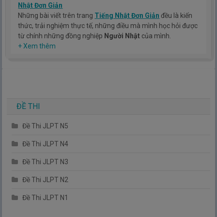
Nhật Đơn Giản
Những bài viết trên trang
Tiếng Nhật Đơn Giản
đều là kiến
thức, trải nghiệm thực tế, những điều mà mình học hỏi được
từ chính những đồng nghiệp
Người Nhật
của mình.
Hy vọng rằng kinh nghiệm mà mình có được sẽ giúp các bạn
+ Xem thêm
hiểu thêm về tiếng nhật, cũng như văn hóa, con người nhật
bản.
TIẾNG NHẬT ĐƠN GIẢN !
ĐỀ THI
Đề Thi JLPT N5
Đề Thi JLPT N4
Đề Thi JLPT N3
Đề Thi JLPT N2
Đề Thi JLPT N1