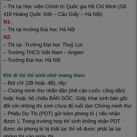
– Thi tại Học viện Chính trị Quốc gia Hồ Chí Minh (Số
419 Hoàng Quốc Việt – Cầu Giấy – Hà Nội)
N1:
– Thi tại trường Đại học Hà Nội
N2:
– Thi tại -Trường Đại học Thuỷ Lợi
– Trường THCS Việt Nam – Angieri
– Trường Đại học Hà Nội
Khi đi thi thí sinh nhớ mang theo:
– Bút chì (2B hoặc 4B), tẩy;
– Chứng minh thư nhân dân (thẻ căn cước công dân)
hoặc hoặc hộ chiếu BẢN GỐC. Giấy khai sinh bản gốc
đối với những thí sinh chưa đủ tuổi làm Chứng minh thư
– Phiếu Dự Thi (PDT) gửi kèm phong bì ( nếu nhận
được ). Trong trường hợp thí sinh không nhận PDT
được do phong bì bị thất lạc thì sẽ được phát lại tại
phòng thi vào ngày thi