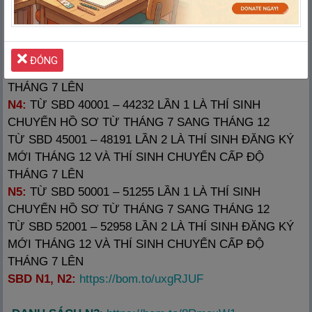
N3:
TỪ SBD 30001 – 35671 LẦN 1 LÀ THÍ SINH
CHUYỂN HỒ SƠ TỪ THÁNG 7 SANG THÁNG 12
TỪ SBD 35990 – 39997 LẦN 2 LÀ THÍ SINH ĐĂNG KÝ
ĐÓNG
MỚI THÁNG 12 VÀ THÍ SINH CHUYỂN CẤP ĐỘ
THÁNG 7 LÊN
N4:
TỪ SBD 40001 – 44232 LẦN 1 LÀ THÍ SINH
CHUYỂN HỒ SƠ TỪ THÁNG 7 SANG THÁNG 12
TỪ SBD 45001 – 48191 LẦN 2 LÀ THÍ SINH ĐĂNG KÝ
MỚI THÁNG 12 VÀ THÍ SINH CHUYỂN CẤP ĐỘ
THÁNG 7 LÊN
N5:
TỪ SBD 50001 – 51255 LẦN 1 LÀ THÍ SINH
CHUYỂN HỒ SƠ TỪ THÁNG 7 SANG THÁNG 12
TỪ SBD 52001 – 52958 LẦN 2 LÀ THÍ SINH ĐĂNG KÝ
MỚI THÁNG 12 VÀ THÍ SINH CHUYỂN CẤP ĐỘ
THÁNG 7 LÊN
SBD N1, N2:
https://bom.to/uxgRJUF