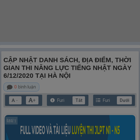
CẬP NHẬT DANH SÁCH, ĐỊA ĐIỂM, THỜI
GIAN THI NĂNG LỰC TIẾNG NHẬT NGÀY
6/12/2020 TẠI HÀ NỘI
0
bình luận
+
Furi
Tắt
Furi
Dưới
－