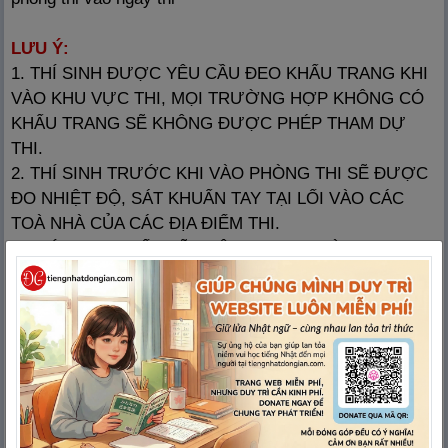
LƯU Ý:
1. THÍ SINH ĐƯỢC YÊU CẦU ĐEO KHẨU TRANG KHI
VÀO KHU VỰC THI, MỌI TRƯỜNG HỢP KHÔNG CÓ
KHẨU TRANG SẼ KHÔNG ĐƯỢC PHÉP THAM DỰ
THI.
2. THÍ SINH TRƯỚC KHI VÀO PHÒNG THI SẼ ĐƯỢC
ĐO NHIỆT ĐỘ, SÁT KHUẨN TAY TẠI LỐI VÀO CÁC
TOÀ NHÀ CỦA CÁC ĐỊA ĐIỂM THI.
3. THÍ SINH BỊ SỐT SẼ KHÔNG ĐƯỢC VÀO DỰ THI
VÀ KHÔNG ĐƯỢC TRẢ LẠI LỆ PHÍ DỰ THI.
THÍ SINH TRA SỐ BÁO DANH, PHÒNG THI CỤ THỂ
TẠI ĐÂY
DANH SÁCH CHIA LÀM 2 LẦN ABC, THÍ SINH TÌM KỸ
THEO 2 LẦN CHIA)
DANH SÁCH CHIA LÀ 2 LẦN SẮP XẾP THEO ABC