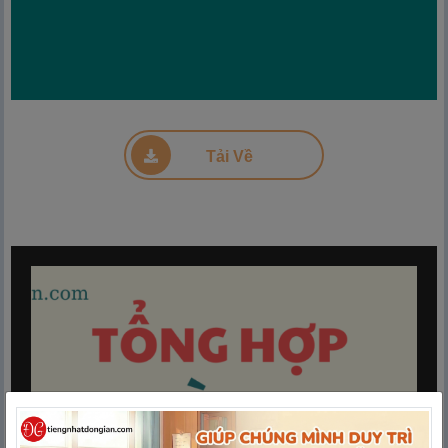
Tải Về