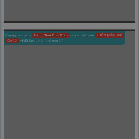
Quảng cáo giúp
Tiếng Nhật Đơn Giản
duy trì Website
LUÔN MIỄN PHÍ
Xin lỗi
vì đã làm phiền mọi người!