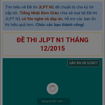
Tìm hiểu về Đề thi
JLPT N1
để chuẩn bị cho kỳ thi
sắp tới.
Tiếng Nhật Đơn Giản
chia sẻ loạt bộ Đề thi
JLPT N1
có file nghe và đáp án
, hỗ trợ các bạn ôn
thi hiệu quả hơn.
Chúc các bạn thành công!
ĐỀ THI JLPT N1 THÁNG
12/2015
ĐÁP ÁN VÀ SCRIPT
Đang tải PDF 16% ...