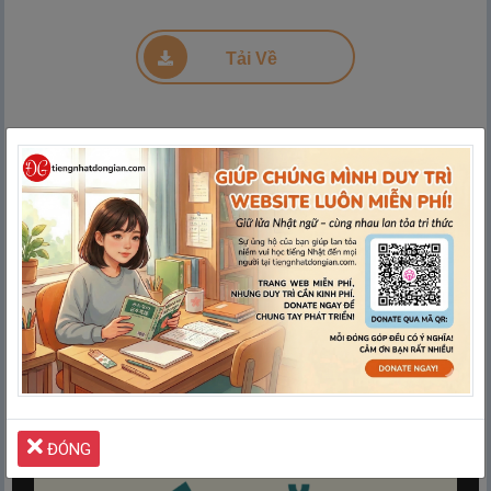
Đang tải PDF 41% ...
Tải Về
ĐÓNG