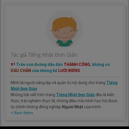
Tác giả Tiếng Nhật Đơn Giản
Trên con đường dẫn đến
THÀNH CÔNG
, không có
DẤU CHÂN
của những kẻ
LƯỜI BIẾNG
Mình là người sáng lập và quản trị nội dung cho trang
Tiếng
Nhật Đơn Giản
Những bài viết trên trang
Tiếng Nhật Đơn Giản
đều là kiến
thức, trải nghiệm thực tế, những điều mà mình học hỏi được
từ chính những đồng nghiệp
Người Nhật
của mình.
Hy vọng rằng kinh nghiệm mà mình có được sẽ giúp các bạn
+ Xem thêm
hiểu thêm về tiếng nhật, cũng như văn hóa, con người nhật
bản.
TIẾNG NHẬT ĐƠN GIẢN !