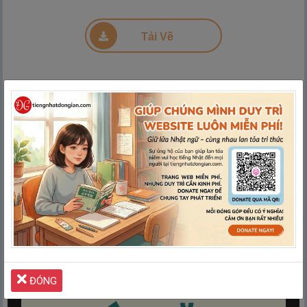
Đang tải PDF 7% ...
Tải Về
ĐÓNG