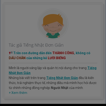
Tác giả Tiếng Nhật Đơn Giản
Trên con đường dẫn đến
THÀNH CÔNG
, không có
DẤU CHÂN
của những kẻ
LƯỜI BIẾNG
Mình là người sáng lập và quản trị nội dung cho trang
Tiếng
Nhật Đơn Giản
Những bài viết trên trang
Tiếng Nhật Đơn Giản
đều là kiến
thức, trải nghiệm thực tế, những điều mà mình học hỏi được
từ chính những đồng nghiệp
Người Nhật
của mình.
Hy vọng rằng kinh nghiệm mà mình có được sẽ giúp các bạn
+ Xem thêm
hiểu thêm về tiếng nhật, cũng như văn hóa, con người nhật
bản.
TIẾNG NHẬT ĐƠN GIẢN !