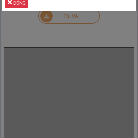
ĐÓNG
Đang tải PDF 20% ...
Tải Về