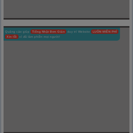
Quảng cáo giúp
Tiếng Nhật Đơn Giản
duy trì Website
LUÔN MIỄN PHÍ
Xin lỗi
vì đã làm phiền mọi người!