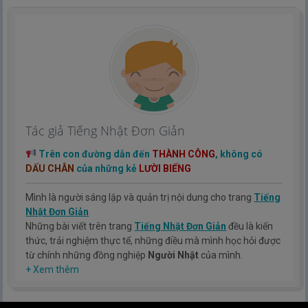
Tác giả Tiếng Nhật Đơn Giản
Trên con đường dẫn đến
THÀNH CÔNG
, không có
DẤU CHÂN
của những kẻ
LƯỜI BIẾNG
Mình là người sáng lập và quản trị nội dung cho trang
Tiếng
Nhật Đơn Giản
Những bài viết trên trang
Tiếng Nhật Đơn Giản
đều là kiến
thức, trải nghiệm thực tế, những điều mà mình học hỏi được
từ chính những đồng nghiệp
Người Nhật
của mình.
Hy vọng rằng kinh nghiệm mà mình có được sẽ giúp các bạn
+ Xem thêm
hiểu thêm về tiếng nhật, cũng như văn hóa, con người nhật
bản.
TIẾNG NHẬT ĐƠN GIẢN !