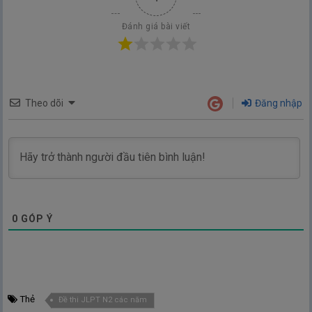
Đánh giá bài viết
Theo dõi
Đăng nhập
0
GÓP Ý
Thẻ
Đề thi JLPT N2 các năm