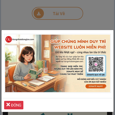
Đang tải PDF 20% ...
Tải Về
ĐÓNG