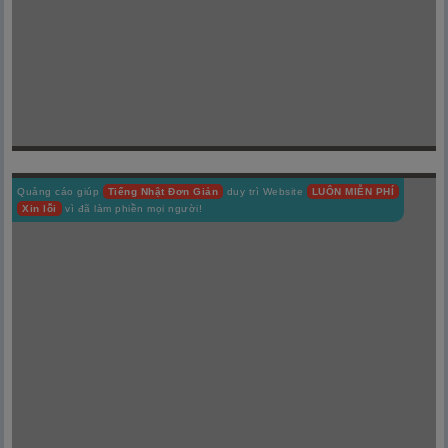
Quảng cáo giúp
Tiếng Nhật Đơn Giản
duy trì Website
LUÔN MIỄN PHÍ
Xin lỗi
vì đã làm phiền mọi người!