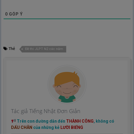
0
GÓP Ý
Thẻ
Đề thi JLPT N2 các năm
Tác giả Tiếng Nhật Đơn Giản
Trên con đường dẫn đến
THÀNH CÔNG
, không có
DẤU CHÂN
của những kẻ
LƯỜI BIẾNG