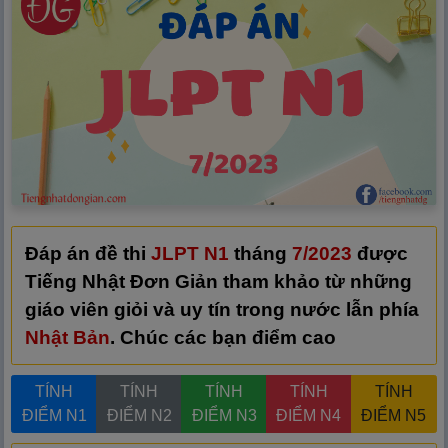
Đáp án đề thi
JLPT N1
tháng
7/2023
được
Tiếng Nhật Đơn Giản tham khảo từ những
giáo viên giỏi và uy tín trong nước lẫn phía
Nhật Bản
. Chúc các bạn điểm cao
TÍNH
TÍNH
TÍNH
TÍNH
TÍNH
ĐIỂM N1
ĐIỂM N2
ĐIỂM N3
ĐIỂM N4
ĐIỂM N5