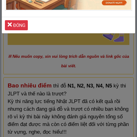
ĐÓNG
※ Nếu muốn copy, xin vui lòng trích dẫn nguồn và link gốc của
bài viết.
Bao nhiêu điểm
thì đỗ
N1, N2, N3, N4, N5
kỳ thi
JLPT và thế nào là trượt?
Kỳ thi năng lực tiếng Nhật JLPT đã có kết quả rồi
nhưng cách đang giá đỗ và trượt có nhiều bạn không
rõ vì kỳ thi bài này không đánh giá nguyên tổng số
điểm đạt được mà còn có điểm liệt đối với từng phần
từ vựng, nghe, đọc hiểu!!!