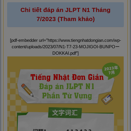
Chi tiết đáp án JLPT N1 Tháng
7/2023 (Tham khảo)
[pdf-embedder url=”https://www.tiengnhatdongian.com/wp-
content/uploads/2023/07/N1-T7-23-MOJIGOI-BUNPOー
DOKKAI.pdf”]