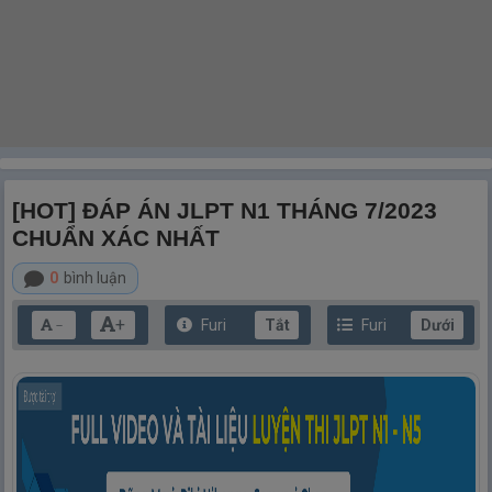
[HOT] ĐÁP ÁN JLPT N1 THÁNG 7/2023
CHUẨN XÁC NHẤT
0
bình luận
+
Furi
Tắt
Furi
Dưới
－