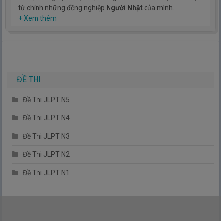
từ chính những đồng nghiệp
Người Nhật
của mình.
Hy vọng rằng kinh nghiệm mà mình có được sẽ giúp các bạn
+ Xem thêm
hiểu thêm về tiếng nhật, cũng như văn hóa, con người nhật
bản.
TIẾNG NHẬT ĐƠN GIẢN !
ĐỀ THI
Đề Thi JLPT N5
Đề Thi JLPT N4
Đề Thi JLPT N3
Đề Thi JLPT N2
Đề Thi JLPT N1