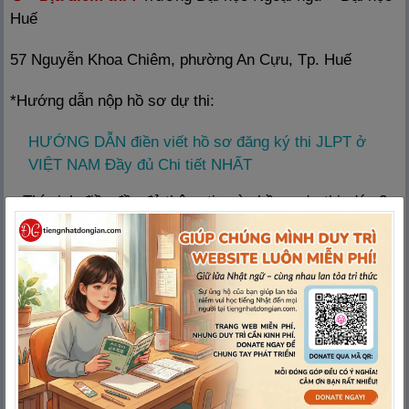
Huế
57 Nguyễn Khoa Chiêm, phường An Cựu, Tp. Huế
*Hướng dẫn nộp hồ sơ dự thi:
HƯỚNG DẪN điền viết hồ sơ đăng ký thi JLPT ở
VIỆT NAM Đầy đủ Chi tiết NHẤT
– Thí sinh điền đầy đủ thông tin vào hồ sơ dự thi, dán 2
ảnh 3×4 vào hồ sơ kèm 01 bì thư dán tem có ghi sẵn địa
chỉ ở phần “Người nhận” để Hội đồng thi gửi giấy báo dự
thi. Trong trường hợp thí sinh không nhận được giấy báo
dự thi do ghi không rõ địa chỉ hay vì lý do nào khác, thí
sinh có thể liên hệ trực tiếp (hoặc qua điện thoại) đến
Văn phòng Khoa NN&VH Nhật Bản kể từ ngày
15/11/2019.
* Lưu ý khi dự thi: