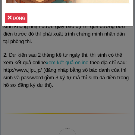
1. Thí sinh chỉ được phép mang theo chứng minh nhân
ĐÓNG
dân, bút chì 2B và tẩy vào phòng thi. Trường hợp thí
sinh không nhận được giấy báo dự thi qua đường bưu
điện trước đó thì phải xuất trình chứng minh nhân dân
tại phòng thi.
2. Dự kiến sau 2 tháng kể từ ngày thi, thí sinh có thể
xem kết quả online
xem kết quả online
theo địa chỉ sau:
http://www.jlpt.jp/ (đăng nhập bằng số báo danh của thí
sinh và password gồm 8 ký tự mà thí sinh đã điền trong
hồ sơ đăng ký dự thi).