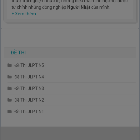
thức, trải nghiệm thực tế, những điều mà mình học hỏi được
từ chính những đồng nghiệp
Người Nhật
của mình.
Hy vọng rằng kinh nghiệm mà mình có được sẽ giúp các bạn
+ Xem thêm
hiểu thêm về tiếng nhật, cũng như văn hóa, con người nhật
bản.
TIẾNG NHẬT ĐƠN GIẢN !
ĐỀ THI
Đề Thi JLPT N5
Đề Thi JLPT N4
Đề Thi JLPT N3
Đề Thi JLPT N2
Đề Thi JLPT N1