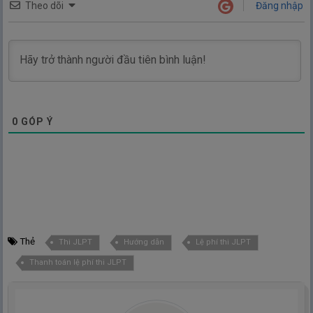
Theo dõi
Đăng nhập
0
GÓP Ý
Thẻ
Thi JLPT
Hướng dẫn
Lệ phí thi JLPT
Thanh toán lệ phí thi JLPT