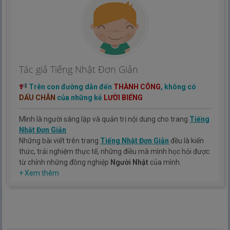
Tác giả Tiếng Nhật Đơn Giản
Trên con đường dẫn đến
THÀNH CÔNG
, không có
DẤU CHÂN
của những kẻ
LƯỜI BIẾNG
Mình là người sáng lập và quản trị nội dung cho trang
Tiếng
Nhật Đơn Giản
Những bài viết trên trang
Tiếng Nhật Đơn Giản
đều là kiến
thức, trải nghiệm thực tế, những điều mà mình học hỏi được
từ chính những đồng nghiệp
Người Nhật
của mình.
Hy vọng rằng kinh nghiệm mà mình có được sẽ giúp các bạn
+ Xem thêm
hiểu thêm về tiếng nhật, cũng như văn hóa, con người nhật
bản.
TIẾNG NHẬT ĐƠN GIẢN !