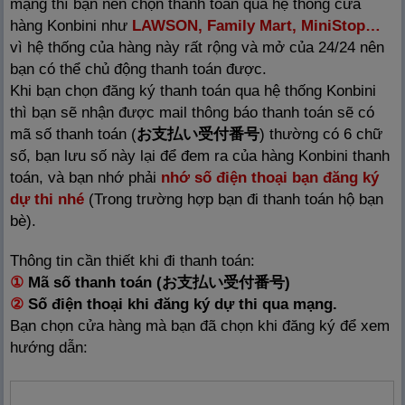
mạng thì bạn nên chọn thanh toán qua hệ thống cửa
hàng Konbini như
LAWSON, Family Mart, MiniStop…
vì hệ thống của hàng này rất rộng và mở của 24/24 nên
bạn có thể chủ động thanh toán được.
Khi bạn chọn đăng ký thanh toán qua hệ thống Konbini
thì bạn sẽ nhận được mail thông báo thanh toán sẽ có
mã số thanh toán (
お
支
払
い
受
付
番
号
) thường có 6 chữ
số, bạn lưu số này lại để đem ra của hàng Konbini thanh
toán, và bạn nhớ phải
nhớ số điện thoại bạn đăng ký
dự thi nhé
(Trong trường hợp bạn đi thanh toán hộ bạn
bè).
Thông tin cần thiết khi đi thanh toán:
①
Mã số thanh toán (お
支
払
い
受
付
番
号
)
②
Số điện thoại khi đăng ký dự thi qua mạng.
Bạn chọn cửa hàng mà bạn đã chọn khi đăng ký để xem
hướng dẫn: