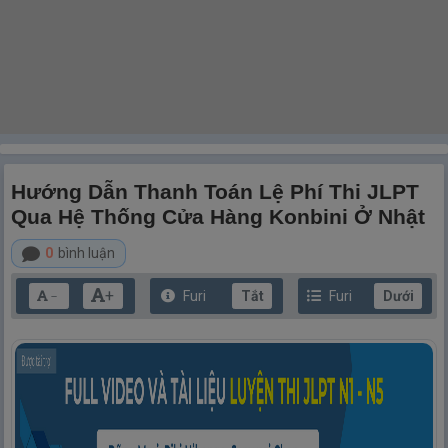
Hướng Dẫn Thanh Toán Lệ Phí Thi JLPT
Qua Hệ Thống Cửa Hàng Konbini Ở Nhật
0
bình luận
+
Furi
Tắt
Furi
Dưới
－