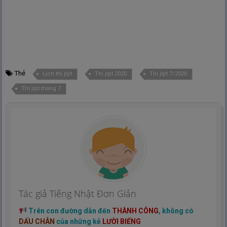
Thẻ
Lịch thi jlpt
Thi jlpt 2020
Thi jlpt 7/2020
Thi jlpt tháng 7
Tác giả Tiếng Nhật Đơn Giản
Trên con đường dẫn đến
THÀNH CÔNG
, không có
DẤU CHÂN
của những kẻ
LƯỜI BIẾNG