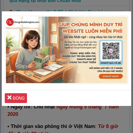
qua mạng tại Nhật Bản Chuẩn Nhất
?
Chọn khu vực thi JLPT ở Nhật khi đăng ký qua mạng
Chuẩn nhất
?
HƯỚNG DẪN điền viết hồ sơ đăng ký thi JLPT ở VIỆT
NAM Đầy đủ Chi tiết NHẤT
?
Địa điểm và Lệ phí mua hồ sơ đăng ký thi tiếng Nhật
JLPT ở Việt Nam
?
Ứng dụng giúp đăng ký thi JLPT Xem điểm trên điện
thoại nhanh nhất không cần PC
2)
Thông tin đăng ký thi JLPT 7/2020
ở
Việt Nam:
ĐÓNG
▪ Ngày thi: Chủ nhật
ngày mùng 5 tháng 7 năm
2020
▪ Thời gian vào phòng thi ở Việt Nam
:
Từ 8 giờ