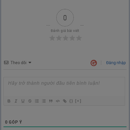
0
Đánh giá bài viết
Theo dõi
Đăng nhập
{}
[+]
0
GÓP Ý