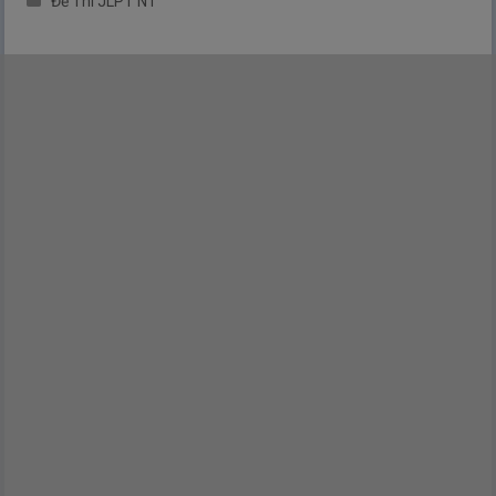
Đề Thi JLPT N1