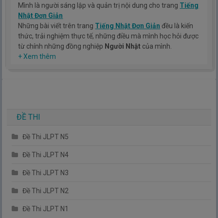
Mình là người sáng lập và quản trị nội dung cho trang
Tiếng
Nhật Đơn Giản
Những bài viết trên trang
Tiếng Nhật Đơn Giản
đều là kiến
thức, trải nghiệm thực tế, những điều mà mình học hỏi được
từ chính những đồng nghiệp
Người Nhật
của mình.
Hy vọng rằng kinh nghiệm mà mình có được sẽ giúp các bạn
+ Xem thêm
hiểu thêm về tiếng nhật, cũng như văn hóa, con người nhật
bản.
TIẾNG NHẬT ĐƠN GIẢN !
ĐỀ THI
Đề Thi JLPT N5
Đề Thi JLPT N4
Đề Thi JLPT N3
Đề Thi JLPT N2
Đề Thi JLPT N1