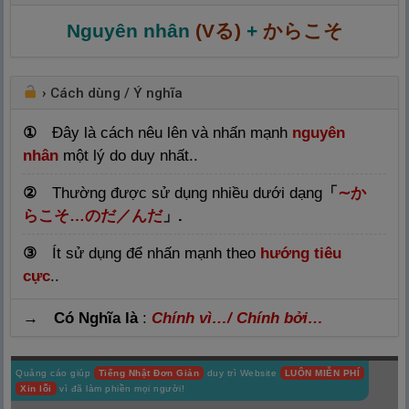
Nguyên nhân
(Vる)
+
から
こそ
›
Cách dùng / Ý nghĩa
①
Đây là cách nêu lên và nhấn mạnh
nguyên
nhân
một lý do duy nhất..
②
Thường được sử dụng nhiều dưới dạng
「
∼
か
らこそ…のだ
／んだ
」
.
③
Ít sử dụng để nhấn mạnh theo
hướng tiêu
cực
.
.
→ Có Nghĩa là
:
Chính vì…/ Chính bởi…
Quảng cáo giúp
Tiếng Nhật Đơn Giản
duy trì Website
LUÔN MIỄN PHÍ
Xin lỗi
vì đã làm phiền mọi người!