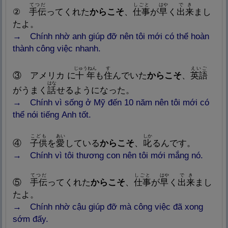
てつだ
しごと
はや
でき
②
手
伝
ってくれた
からこそ
、
仕
事
が
早
く
出
来
まし
たよ。
→ Chính nhờ anh giúp đỡ nên tôi mới có thể hoàn
thành công việc nhanh.
じゅうねん
す
えいご
③ アメリカ に
十
年
も
住
んでいた
からこそ
、
英
語
はな
がうまく
話
せるようになった。
→ Chính vì sống ở Mỹ đến 10 năm nên tôi mới có
thể nói tiếng Anh tốt.
こども
あい
しか
④
子
供
を
愛
している
からこそ
、
叱
るんです。
→ Chính vì tôi thương con nên tôi mới mắng nó.
てつだ
しごと
はや
でき
⑤
手
伝
ってくれた
からこそ
、
仕
事
が
早
く
出
来
まし
たよ。
→
Chính nhờ cậu giúp đỡ mà công việc đã xong
sớm đấy.