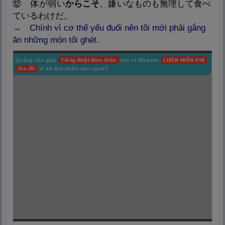
⑫
体
が
弱
い
からこそ
、
嫌
いなものも
無
理
して
食
べ
ているわけだ。
→
Chính vì cơ thể yếu đuối nên tôi mới phải gắng
ăn những món tôi ghét.
Quảng cáo giúp
Tiếng Nhật Đơn Giản
duy trì Website
LUÔN MIỄN PHÍ
Xin lỗi
vì đã làm phiền mọi người!