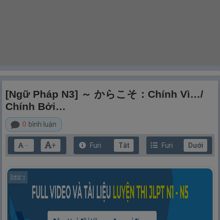
[Ngữ Pháp N3] ～ からこそ：Chính Vì…/
Chính Bởi…
0
bình luận
+
Furi
Tắt
Furi
Dưới
－