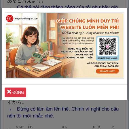
あると
言
えよう。
→ Có thể nói rằng thành công của tôi như bây giờ
chính là nhờ một năm cay đắng đó.
いそが
じぶん
じかん
ひと
⑩
忙
しくて
自
分
の
時
間
がないという
人
がいるが、
わたし
いそが
じかん
ゆうこう
つか
じぶん
私
は
忙
しい
からこそ
時
間
を
有
効
に
使
って、
自
分
の
じかん
つく
ための
時
間
を
作
っているのだ。
→
Có một số người cho rằng không có thời gian
cho bản thân vì quá bận, riêng tôi thì chính vì quá
bận nên tôi sử dụng thời gian hợp lý để tạo thời gian
cho bản thân mình.
⑪
そんなにうるさがってはいけません、あなたの
おも
ちゅうい
ĐÓNG
ことを
思
っている
からこそ
いろいろと
注
意
するので
すから。
→
Đừng có làm ầm lên thế. Chính vì nghĩ cho cậu
nên tôi mới nhắc nhở.
からだ
よわ
きら
むり
た