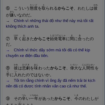
たいど
と
かれ
⑥
こういう
態
度
を
取
られる
からこそ
、わたしは
彼
きら
が
嫌
いなのだ。
→ Chính vì những thái độ như thế này mà tôi rất
không thích anh ta.
はや
お
しはつでんしゃ
ま
あ
⑦
早
く
起
きた
からこそ
始
発
電
車
に
間
に
合
ったの
だ。
→ Chính vì thức dậy sớm mà tôi đã có thể kịp
chuyến xe điện đầu tiên.
かれ
ひげき
あじ
いだい
にんげんせい
⑧
彼
は
悲
劇
を
味
わった
からこそ
、
偉
大
な
人
間
性
を
て
い
手
に
入
れたのではないか。
→ Tôi tin rằng chính vì ông ấy đã nếm trải bi kịch
nên đã có được tính nhân vân cao cả như thế.
つら
いちねん
いま
⑨
その
辛
い
一
年
があった
からこそ
、
今
のわたしが
い