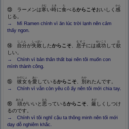
さむ
とき
た
かん
⑬
ラーメンは
寒
い
時
に
食
べる
からこそ
おいしく
感
じる。
→
Mì Ramen chính vì ăn lúc trời lạnh nên cảm
thấy ngon.
じぶん
しっぱい
むすこ
せいこう
ほ
⑭
自
分
が
失
敗
した
からこそ
、
息
子
には
成
功
して
欲
しい。
→
Chính vì bản thân thất bại nên tôi muốn con
mình thành công.
かのじょ
あい
わか
⑮
彼
女
を
愛
している
からこそ
、
別
れたんです。
→
Chính vì vẫn còn yêu cô ấy nên tôi mới chia tay.
あたま
おも
きび
⑯
頭
がいいと
思
っている
からこそ
、
厳
しくしつけ
るのです
。
→ Chính vì tôi nghĩ cậu ta thông minh nên tối mới
dạy dỗ nghiêm khắc.