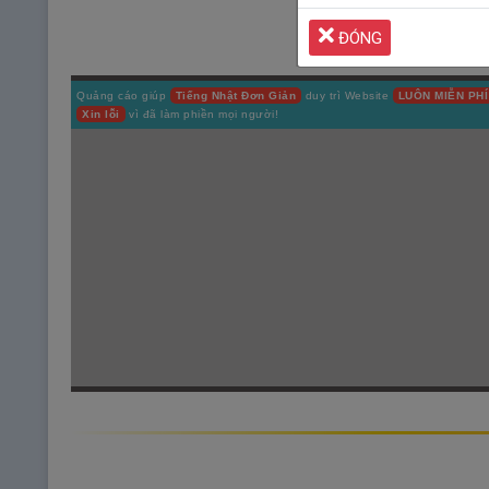
ĐÓNG
Quảng cáo giúp
Tiếng Nhật Đơn Giản
duy trì Website
LUÔN MIỄN PHÍ
Xin lỗi
vì đã làm phiền mọi người!