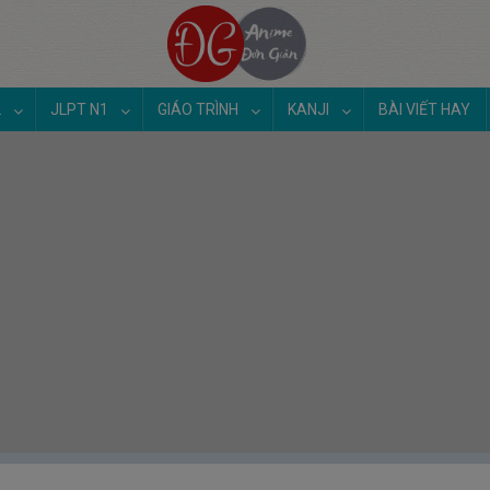
2
JLPT N1
GIÁO TRÌNH
KANJI
BÀI VIẾT HAY