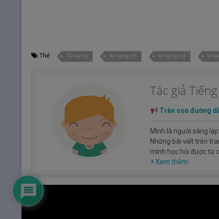
Thẻ
Từ vựng
từ vựng n5
từ vựng n3
từ v
Tác giả Tiến
Trên con đường d
Mình là người sáng lập
Những bài viết trên tr
mình học hỏi được từ
Hy vọng rằng kinh ngh
+ Xem thêm
hóa, con người nhật b