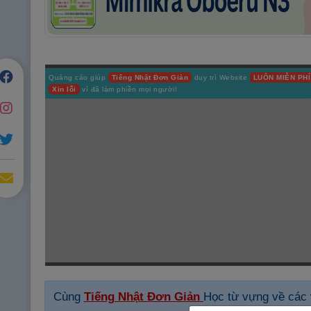
Quảng cáo giúp
Tiếng Nhật Đơn Giản
duy trì Website
LUÔN MIỄN PHÍ
Xin lỗi
vì đã làm phiền mọi người!
Cùng
Tiếng Nhật Đơn Giản
Học từ vựng về các