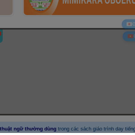
C
thuật ngữ thường dùng
trong các sách giáo trình day tiếng