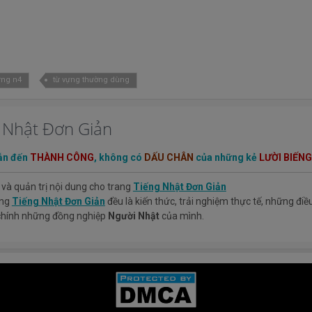
ựng n4
từ vựng thường dùng
g Nhật Đơn Giản
ẫn đến
THÀNH CÔNG
, không có
DẤU CHÂN
của những kẻ
LƯỜI BIẾNG
 và quản trị nội dung cho trang
Tiếng Nhật Đơn Giản
ang
Tiếng Nhật Đơn Giản
đều là kiến thức, trải nghiệm thực tế, những đi
 chính những đồng nghiệp
Người Nhật
của mình.
iệm mà mình có được sẽ giúp các bạn hiểu thêm về tiếng nhật, cũng như
ản.
TIẾNG NHẬT ĐƠN GIẢN !