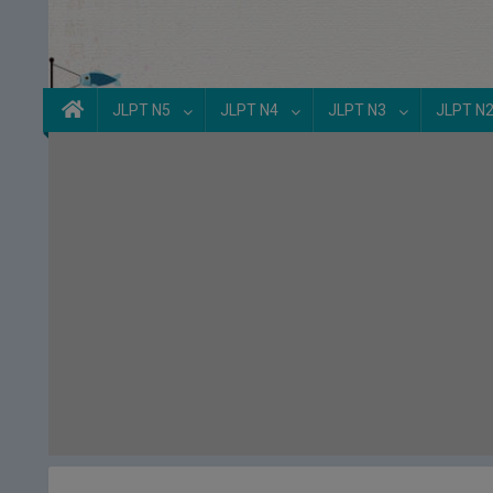
JLPT N5
JLPT N4
JLPT N3
JLPT N