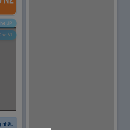
he JP
Che VI
 nhật.