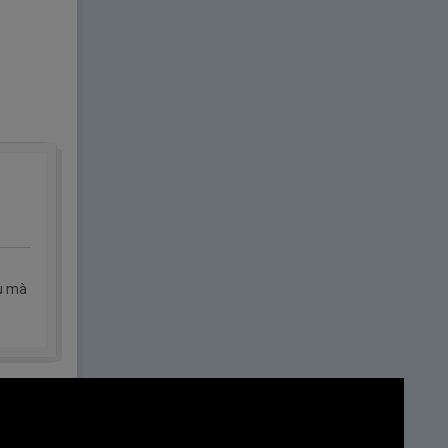
ều mà
 văn