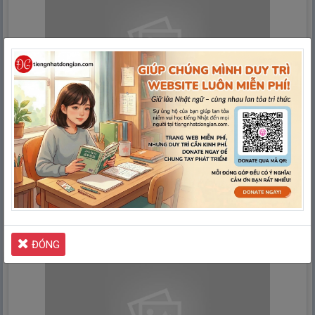
Tổng Hợp Từ Vựng Minano Nihongo Bài
45 (Bản mới)
Ngoài từ vựng Minano Nihongo bản cũ, hiện nay đã có
danh sách từ vựng Minano Nihongo bản mới, sẽ ....
Xem thêm
ĐÓNG