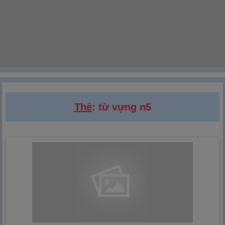
Thẻ
: từ vựng n5