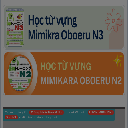
Quảng cáo giúp
Tiếng Nhật Đơn Giản
duy trì Website
LUÔN MIỄN PHÍ
Xin lỗi
vì đã làm phiền mọi người!