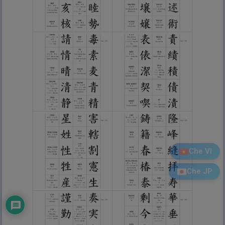
Che VI
Che JP