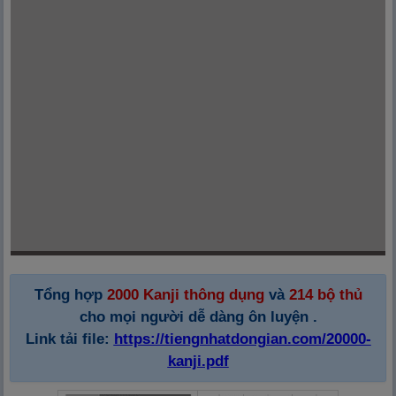
Tổng hợp
2000 Kanji thông dụng
và
214 bộ thủ
cho mọi người dễ dàng ôn luyện .
Link tải file:
https://tiengnhatdongian.com/20000-
kanji.pdf