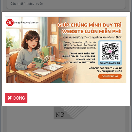
Cập nhật 1 tháng trước
Sách Luyện Từ Vựng N3 (文字・語彙) – 20 Đề Sát
Nghĩa JLPT (Đề Mẫu)
Cập nhật 1 tháng trước
ĐÓNG