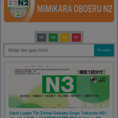
N5
N4
N2
N1
Tìm Kiếm
Sách Luyện Thi Zettai Gokaku Sogo Tekisuto N3 |