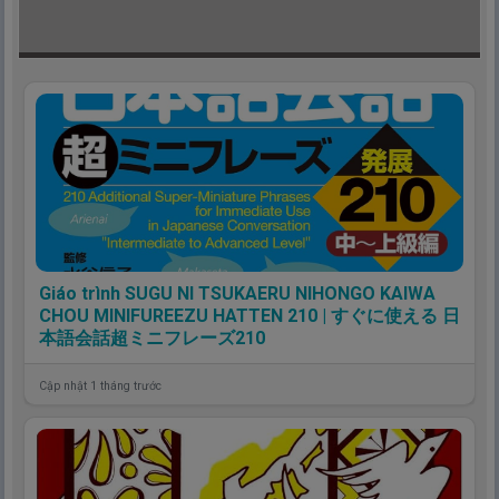
Giáo trình SUGU NI TSUKAERU NIHONGO KAIWA
CHOU MINIFUREEZU HATTEN 210 | すぐに使える 日
本語会話超ミニフレーズ210
Cập nhật 1 tháng trước