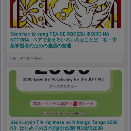
Sách học từ vựng PEA DE OBOERU IROIRO NA
KOTOBA | ペアで覚えるいろいろなことば 初・中
級学習者のための連語の整理
Cập nhật 1 tháng trước
Sách Luyện Thi Hajimete no Nihongo Tango 2000
N3 | はじめての日本語能力試験 N3単語2000