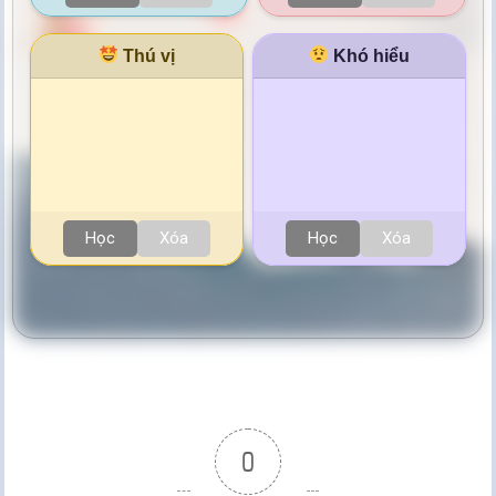
Thú vị
Khó hiểu
Học
Xóa
Học
Xóa
0