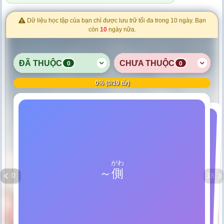
Dữ liệu học tập của bạn chỉ được lưu trữ tối đa trong 10 ngày. Bạn
còn
10
ngày nữa.
ĐÃ THUỘC
CHƯA THUỘC
0
0
0% (0/19 từ)
TRUNG ƯƠNG
trung ương, trung tâm (thường
liên quan đến trung tâm theo
TRẮC
がわ
ちゅうおう
～
側
中央
nghĩa địa lý hoặc chính trị, nơi
phía ~
0
18
tập trung quyền lực hoặc quản
lý)