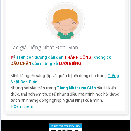
Tác giả Tiếng Nhật Đơn Giản
Trên con đường dẫn đến
THÀNH CÔNG
, không có
DẤU CHÂN
của những kẻ
LƯỜI BIẾNG
Mình là người sáng lập và quản trị nội dung cho trang
Tiếng
Nhật Đơn Giản
Những bài viết trên trang
Tiếng Nhật Đơn Giản
đều là kiến
thức, trải nghiệm thực tế, những điều mà mình học hỏi được
từ chính những đồng nghiệp
Người Nhật
của mình.
Hy vọng rằng kinh nghiệm mà mình có được sẽ giúp các bạn
+ Xem thêm
hiểu thêm về tiếng nhật, cũng như văn hóa, con người nhật
bản.
TIẾNG NHẬT ĐƠN GIẢN !