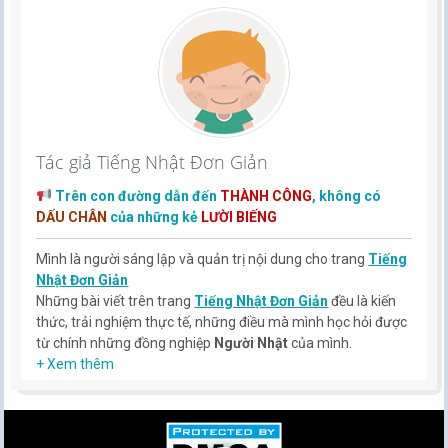
Tác giả Tiếng Nhật Đơn Giản
Trên con đường dẫn đến
THÀNH CÔNG
, không có
DẤU CHÂN
của những kẻ
LƯỜI BIẾNG
Mình là người sáng lập và quản trị nội dung cho trang
Tiếng
Nhật Đơn Giản
Những bài viết trên trang
Tiếng Nhật Đơn Giản
đều là kiến
thức, trải nghiệm thực tế, những điều mà mình học hỏi được
từ chính những đồng nghiệp
Người Nhật
của mình.
Hy vọng rằng kinh nghiệm mà mình có được sẽ giúp các bạn
+ Xem thêm
hiểu thêm về tiếng nhật, cũng như văn hóa, con người nhật
bản.
TIẾNG NHẬT ĐƠN GIẢN !