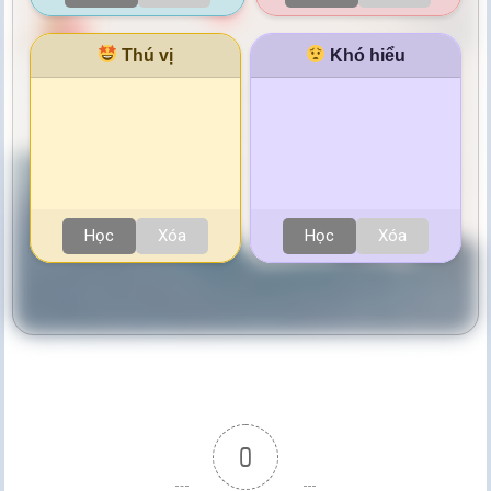
Thú vị
Khó hiểu
Học
Xóa
Học
Xóa
0