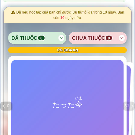
Dữ liệu học tập của bạn chỉ được lưu trữ tối đa trong 10 ngày. Bạn
còn
10
ngày nữa.
ĐÃ THUỘC
CHƯA THUỘC
0
0
0% (0/34 từ)
KIM
KIM
いま
いま
たった
今
今
にも
Ngay bây giờ
Vừa mới, mới tức thì
0
33