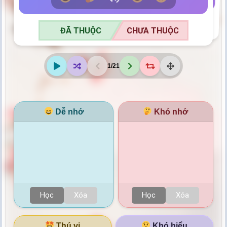
ĐÃ THUỘC
CHƯA THUỘC
ĐÃ THUỘC
CHƯA THUỘC
1
/
21
Dễ nhớ
Khó nhớ
Học
Xóa
Học
Xóa
Thú vị
Khó hiểu