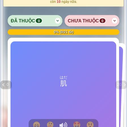
còn
10
ngày nữa.
ĐÃ THUỘC
CHƯA THUỘC
0
0
0% (0/21 từ)
CƠ
THỦ NHẬP
はだ
てい
手入
肌
れ＜する＞
Sự chăm sóc
Da
0
20