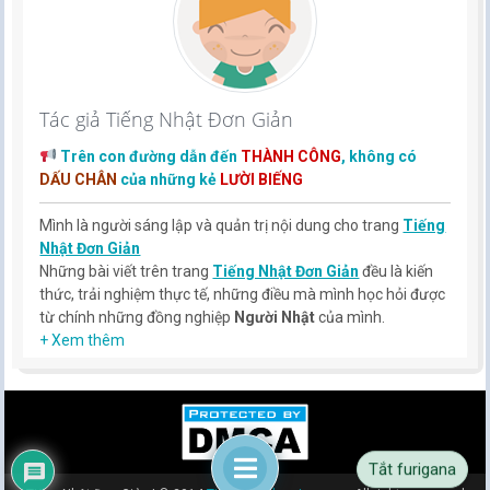
Tác giả Tiếng Nhật Đơn Giản
Trên con đường dẫn đến
THÀNH CÔNG
, không có
DẤU CHÂN
của những kẻ
LƯỜI BIẾNG
Mình là người sáng lập và quản trị nội dung cho trang
Tiếng
Nhật Đơn Giản
Những bài viết trên trang
Tiếng Nhật Đơn Giản
đều là kiến
thức, trải nghiệm thực tế, những điều mà mình học hỏi được
từ chính những đồng nghiệp
Người Nhật
của mình.
Hy vọng rằng kinh nghiệm mà mình có được sẽ giúp các bạn
+ Xem thêm
hiểu thêm về tiếng nhật, cũng như văn hóa, con người nhật
bản.
TIẾNG NHẬT ĐƠN GIẢN !
Tắt furigana