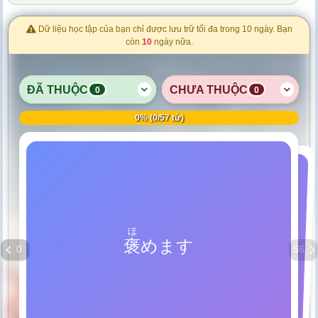
Dữ liệu học tập của bạn chỉ được lưu trữ tối đa trong 10 ngày. Bạn
còn
10
ngày nữa.
ĐÃ THUỘC
CHƯA THUỘC
0
0
0% (0/57 từ)
BAO
ほ
mắng
しかります
褒
めます
khen
0
56