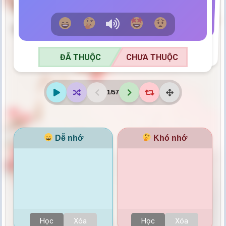
ĐÃ THUỘC
CHƯA THUỘC
ĐÃ THUỘC
CHƯA THUỘC
1
/
57
Dễ nhớ
Khó nhớ
Học
Xóa
Học
Xóa