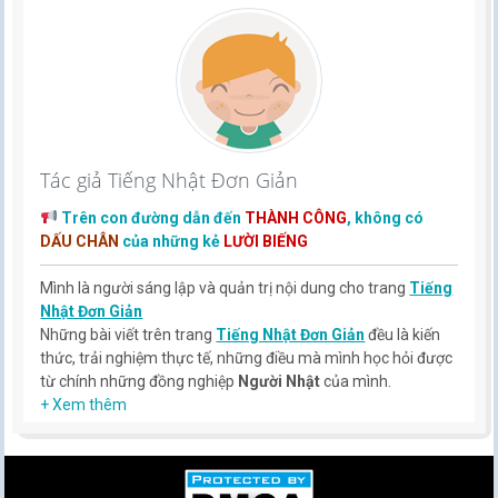
Tác giả Tiếng Nhật Đơn Giản
Trên con đường dẫn đến
THÀNH CÔNG
, không có
DẤU CHÂN
của những kẻ
LƯỜI BIẾNG
Mình là người sáng lập và quản trị nội dung cho trang
Tiếng
Nhật Đơn Giản
Những bài viết trên trang
Tiếng Nhật Đơn Giản
đều là kiến
thức, trải nghiệm thực tế, những điều mà mình học hỏi được
từ chính những đồng nghiệp
Người Nhật
của mình.
Hy vọng rằng kinh nghiệm mà mình có được sẽ giúp các bạn
+ Xem thêm
hiểu thêm về tiếng nhật, cũng như văn hóa, con người nhật
bản.
TIẾNG NHẬT ĐƠN GIẢN !