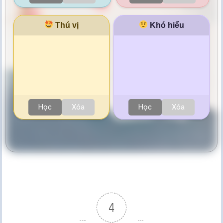
Thú vị
Khó hiểu
Học
Xóa
Học
Xóa
4