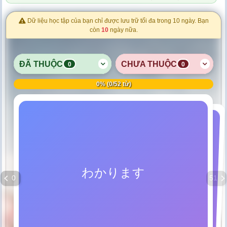
Dữ liệu học tập của bạn chỉ được lưu trữ tối đa trong 10 ngày. Bạn
còn
10
ngày nữa.
ĐÃ THUỘC
CHƯA THUỘC
0
0
0% (0/52 từ)
hiểu, nắm được
có (sở hữu)
わかります
あります
0
51