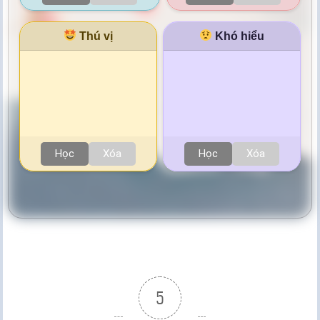
Thú vị
Khó hiểu
Học
Xóa
Học
Xóa
5