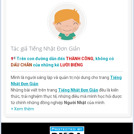
Tác giả Tiếng Nhật Đơn Giản
Trên con đường dẫn đến
THÀNH CÔNG
, không có
DẤU CHÂN
của những kẻ
LƯỜI BIẾNG
Mình là người sáng lập và quản trị nội dung cho trang
Tiếng
Nhật Đơn Giản
Những bài viết trên trang
Tiếng Nhật Đơn Giản
đều là kiến
thức, trải nghiệm thực tế, những điều mà mình học hỏi được
từ chính những đồng nghiệp
Người Nhật
của mình.
Hy vọng rằng kinh nghiệm mà mình có được sẽ giúp các bạn
+ Xem thêm
hiểu thêm về tiếng nhật, cũng như văn hóa, con người nhật
bản.
TIẾNG NHẬT ĐƠN GIẢN !