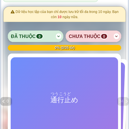
Dữ liệu học tập của bạn chỉ được lưu trữ tối đa trong 10 ngày. Bạn
còn
10
ngày nữa.
ĐÃ THUỘC
CHƯA THUỘC
0
0
0% (0/35 từ)
つうこうど
しんごう
Đèn tín hiệu (giao thông)
Cấm lưu thông
通行止
め
信号
0
34