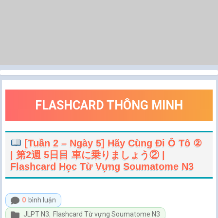
FLASHCARD THÔNG MINH
[Tuần 2 – Ngày 5] Hãy Cùng Đi Ô Tô ②
| 第2週 5日目 車に乗りましょう② |
Flashcard Học Từ Vựng Soumatome N3
0
bình luận
JLPT N3
,
Flashcard Từ vựng Soumatome N3