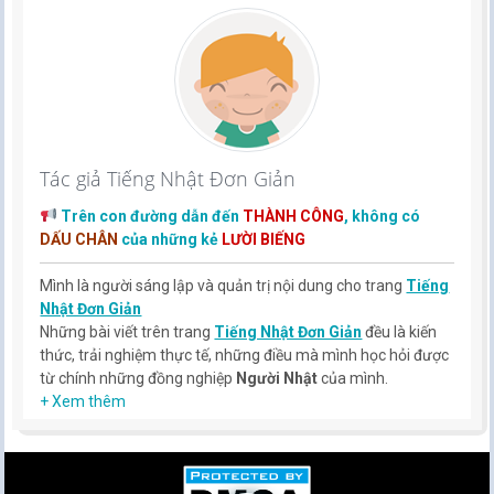
Tác giả Tiếng Nhật Đơn Giản
Trên con đường dẫn đến
THÀNH CÔNG
, không có
DẤU CHÂN
của những kẻ
LƯỜI BIẾNG
Mình là người sáng lập và quản trị nội dung cho trang
Tiếng
Nhật Đơn Giản
Những bài viết trên trang
Tiếng Nhật Đơn Giản
đều là kiến
thức, trải nghiệm thực tế, những điều mà mình học hỏi được
từ chính những đồng nghiệp
Người Nhật
của mình.
Hy vọng rằng kinh nghiệm mà mình có được sẽ giúp các bạn
+ Xem thêm
hiểu thêm về tiếng nhật, cũng như văn hóa, con người nhật
bản.
TIẾNG NHẬT ĐƠN GIẢN !