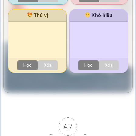
Thú vị
Khó hiểu
Học
Xóa
Học
Xóa
4.7