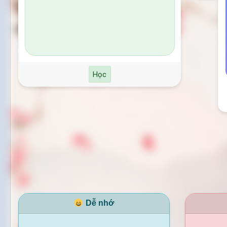
Học
Dễ nhớ