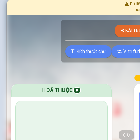
Dữ liệ
Trê
BÀI TR
Kích thước chữ
Vị trí fu
ĐÃ THUỘC
0
0