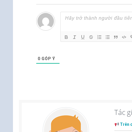
0
GÓP Ý
Tác g
Trên 