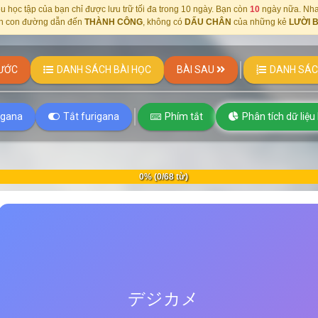
u học tập của bạn chỉ được lưu trữ tối đa trong 10 ngày. Bạn còn
10
ngày nữa.
Nha
n con đường dẫn đến
THÀNH CÔNG
, không có
DẤU CHÂN
của những kẻ
LƯỜI 
ƯỚC
DANH SÁCH BÀI HỌC
BÀI SAU
DANH SÁC
rigana
Tắt furigana
Phím tắt
Phân tích dữ liệu
0% (0/68 từ)
máy chụp ảnh kĩ thuật số
máy chụp ảnh kĩ thuật số
デジタルカメラ
デジカメ