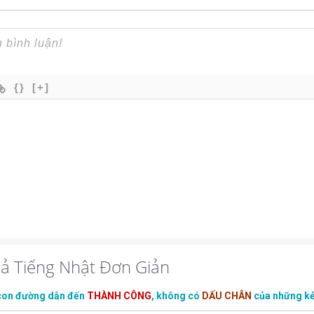
{}
[+]
iả Tiếng Nhật Đơn Giản
con đường dẫn đến
THÀNH CÔNG
, không có
DẤU CHÂN
của những k