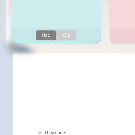
Học
Xóa
Theo dõi