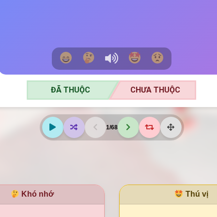
ĐÃ THUỘC
CHƯA THUỘC
ĐÃ THUỘC
CHƯA THUỘC
1
/
68
Khó nhớ
Thú vị