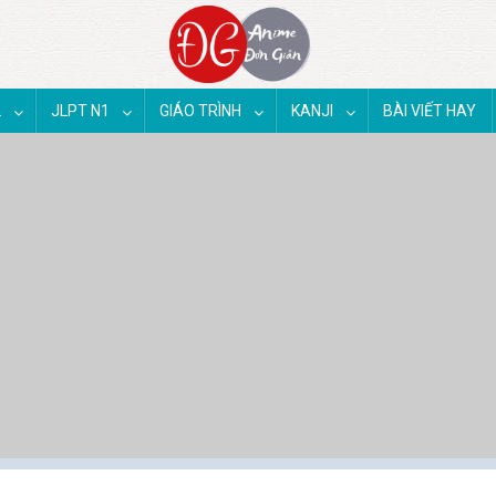
2
JLPT N1
GIÁO TRÌNH
KANJI
BÀI VIẾT HAY