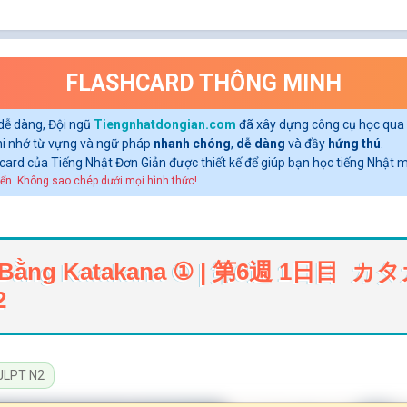
FLASHCARD THÔNG MINH
dễ dàng, Đội ngũ
Tiengnhatdongian.com
đã xây dựng công cụ học qua 
ghi nhớ từ vựng và ngữ pháp
nhanh chóng
,
dễ dàng
và đầy
hứng thú
.
shcard của Tiếng Nhật Đơn Giản được thiết kế để giúp bạn học tiếng Nhật
ển. Không sao chép dưới mọi hình thức!
Viết Bằng Katakana ① | 第6週 1日目
2
JLPT N2