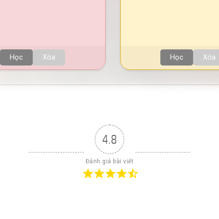
Học
Xóa
Học
Xóa
4.8
Đánh giá bài viết