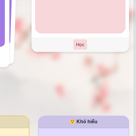
Học
Khó hiểu