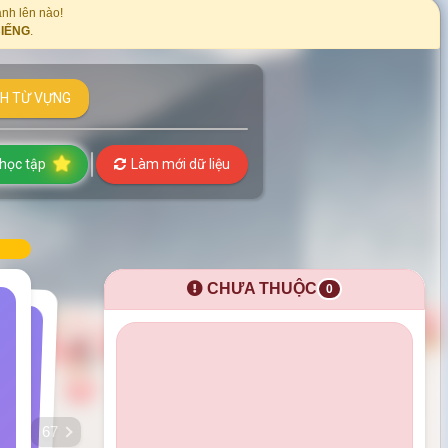
nh lên nào!
BIẾNG
.
H TỪ VỰNG
 học tập
Làm mới dữ liệu
CHƯA THUỘC
0
67