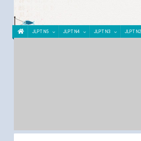
JLPT N5
JLPT N4
JLPT N3
JLPT N