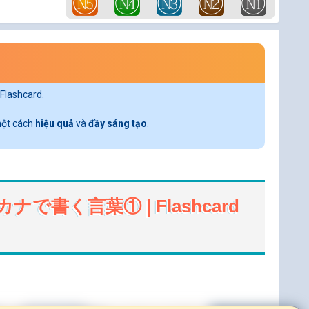
Flashcard.
 một cách
hiệu quả
và
đầy sáng tạo
.
 カタカナで書く言葉① | Flashcard