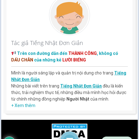
Tác giả Tiếng Nhật Đơn Giản
Trên con đường dẫn đến
THÀNH CÔNG
, không có
DẤU CHÂN
của những kẻ
LƯỜI BIẾNG
Mình là người sáng lập và quản trị nội dung cho trang
Tiếng
Nhật Đơn Giản
Những bài viết trên trang
Tiếng Nhật Đơn Giản
đều là kiến
thức, trải nghiệm thực tế, những điều mà mình học hỏi được
từ chính những đồng nghiệp
Người Nhật
của mình.
Hy vọng rằng kinh nghiệm mà mình có được sẽ giúp các bạn
+ Xem thêm
hiểu thêm về tiếng nhật, cũng như văn hóa, con người nhật
bản.
TIẾNG NHẬT ĐƠN GIẢN !