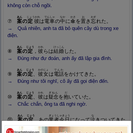
không còn chỗ ngồi.
あん
じょうかれ
でんしゃ
なか
かさ
お
わす
⑦
案
の
定
彼
は
電
車
の
中
に
傘
を
置
き
忘
れた。
→ Quả nhiên, anh ta đã bỏ quên cây dù trong xe
điện.
あん
じょう
かれ
けっこん
⑧
案
の
定
，
彼
らは
結
婚
した。
→ Đúng như đự đoán, anh ấy đã lập gia đình.
あん
じょう
かのじょ
でんわ
⑨
案
の
定
、
彼
女
は
電
話
をかけてきた。
→ Đúng như tôi nghĩ, cô ấy đã gọi điện đến.
あん
じょう
かれ
ぎねん
だ
⑩
案
の
定
、
彼
は
疑
念
を
抱
いていた。
→ Chắc chắn, ông ta đã nghi ngờ.
あん
じょう
ぎょうしゃきょう
な
⑪
案
の
定
、あの
業
者
今
日
になって
泣
きついてきた
よ。