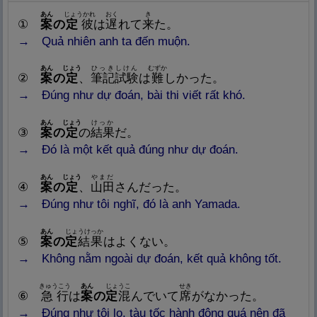
あん
じょうかれ
おく
き
①
案
の
定
彼
は
遅
れて
来
た。
→ Quả nhiên anh ta đến muộn.
あん
じょう
ひっきしけん
むずか
②
案
の
定
、
筆
記
試
験
は
難
しかった。
→ Đúng như dự đoán, bài thi viết rất khó.
あん
じょう
けっか
③
案
の
定
の
結
果
だ。
→ Đó là một kết quả đúng như dự đoán.
あん
じょう
やまだ
④
案
の
定
、
山
田
さんだった。
→ Đúng như tôi nghĩ, đó là anh Yamada.
あん
じょうけっか
⑤
案
の
定
結
果
はよくない。
→ Không nằm ngoài dự đoán, kết quả không tốt.
きゅうこう
あん
じょうこ
せき
⑥
急
行
は
案
の
定
混
んでいて
席
がなかった。
→ Đúng như tôi lo, tàu tốc hành đông quá nên đã