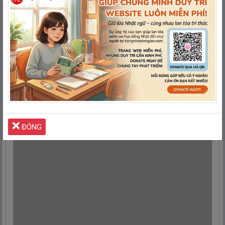
→ Đúng như dự đoán, nhà thầu đó hôm nay đã
quay lại và van nài xin thêm thời gian.
ていぼう
あん
じょうこんかい
たいふう
けっかい
⑫ あの
堤
防
は、
案
の
定
今
回
の
台
風
で
決
壊
してし
まった。
→ Không nằm ngoài dự đoán, cái đê đó đã bị sập
do cơn bão vừa qua.
Quảng cáo giúp
Tiếng Nhật Đơn Giản
duy trì Website
LUÔN MIỄN PHÍ
Xin lỗi
vì đã làm phiền mọi người!
ĐÓNG