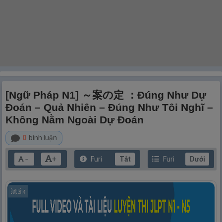
[Ngữ Pháp N1] ～案の定 ：Đúng Như Dự
Đoán – Quả Nhiên – Đúng Như Tôi Nghĩ –
Không Nằm Ngoài Dự Đoán
0
bình luận
+
Furi
Tắt
Furi
Dưới
－