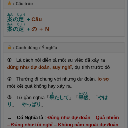
›
Cấu trúc
あん
じょう
案
の
定
+
Câu
あん
じょう
案
の
定
+
の ＋ N
›
Cách dùng / Ý nghĩa
①
Là cách nói diễn tả một sự việc đã xảy ra
đúng như dự đoán,
suy nghĩ
, dự tính trước đó
②
Thường đi chung với nhưng dự đoán,
lo sợ
một kết quả không hay xảy ra.
は
かぜん
③
Từ gần nghĩa
「
果
たして
」「
果
然
」「
やは
り
」「
やっぱり
」
→
Có Nghĩa là
:
Đúng như dự đoán – Quả nhiên
– Đúng như tôi nghĩ – Không nằm ngoài dự đoán