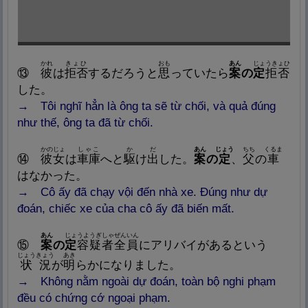
かれ
きょひ
おも
あん
じょうきょひ
⑬
彼
は
拒
否
するだろうと
思
っていたら
案
の
定
拒
否
した。
→ Tôi nghĩ hẳn là ông ta sẽ từ chối, và quả đúng
như thế, ông ta đã từ chối.
かのじょ
しゃこ
か
だ
あん
じょう
ちち
くるま
⑭
彼
女
は
車
庫
へと
駆
け
出
した。
案
の
定
、
父
の
車
はなかった。
→ Cô ấy đã chạy vội đến nhà xe. Đúng như dự
đoán, chiếc xe của cha cô ấy đã biến mất.
あん
じょうようぎしゃぜんいん
⑮
案
の
定
容
疑
者
全
員
にアリバイがあるという
じょうきょう
あき
状
況
が
明
らかになりました。
→ Không nằm ngoài dự đoán, toàn bộ nghi phạm
đều có chứng cớ ngoại phạm.