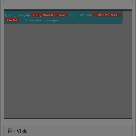
Quảng cáo giúp
Tiếng Nhật Đơn Giản
duy trì Website
LUÔN MIỄN PHÍ
Xin lỗi
vì đã làm phiền mọi người!
›
Ví dụ