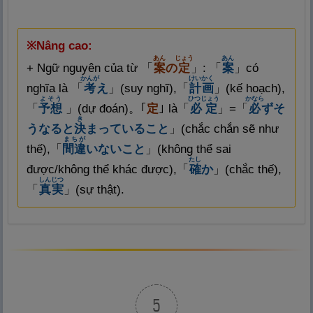
※
Nâng cao:
あん
じょう
あん
+ Ngữ nguyên của từ 「
案
の
定
」: 「
案
」có
かんが
けいかく
nghĩa là 「
考
え
」(suy nghĩ),「
計
画
」(kế hoạch),
よそう
ひつじょう
かなら
「
予
想
」(dự đoán)。｢
定
｣ là「
必
定
」=「
必
ずそ
き
うなると
決
まっていること
」(chắc chắn sẽ như
まちが
thế),「
間
違
いないこと
」(không thể sai
たし
được/không thể khác được),「
確
か
」(chắc thế),
しんじつ
「
真
実
」(sự thật).
5