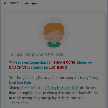
Từ khóa:
Annojyou
Tác giả Tiếng Nhật Đơn Giản
Trên con đường dẫn đến
THÀNH CÔNG
, không có
DẤU CHÂN
của những kẻ
LƯỜI BIẾNG
Mình là người sáng lập và quản trị nội dung cho trang
Tiếng
Nhật Đơn Giản
Những bài viết trên trang
Tiếng Nhật Đơn Giản
đều là kiến
thức, trải nghiệm thực tế, những điều mà mình học hỏi được
từ chính những đồng nghiệp
Người Nhật
của mình.
Hy vọng rằng kinh nghiệm mà mình có được sẽ giúp các bạn
+ Xem thêm
hiểu thêm về tiếng nhật, cũng như văn hóa, con người nhật