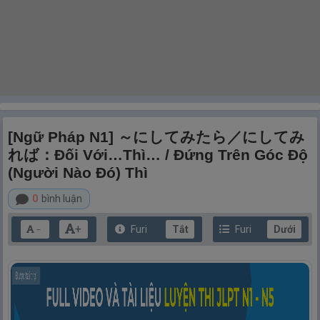
[Ngữ Pháp N1] ～にしてみたら／にしてみ
れば：Đối Với…thì… / Đứng Trên Góc Độ
(người Nào Đó) Thì
0
bình luận
+
Furi
Tắt
Furi
Dưới
－