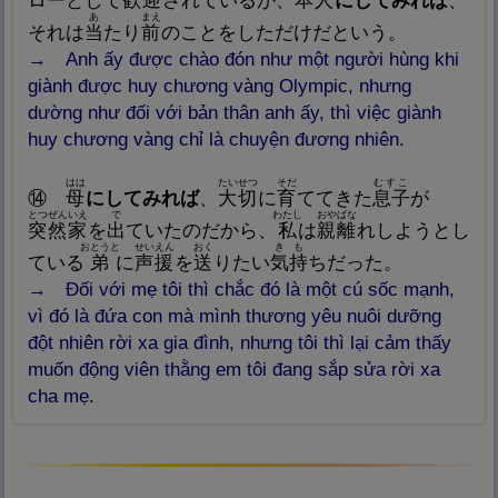
ローとして
歓
迎
されているが、
本
人
にしてみれば
、
あ
まえ
それは
当
たり
前
のことをしただけだという。
→ Anh ấy được chào đón như một người hùng khi
giành được huy chương vàng Olympic, nhưng
dường như đối với bản thân anh ấy, thì việc giành
huy chương vàng chỉ là chuyện đương nhiên.
はは
たいせつ
そだ
むすこ
⑭
母
にしてみれば
、
大
切
に
育
ててきた
息
子
が
とつぜんいえ
で
わたし
おやばな
突
然
家
を
出
ていたのだから、
私
は
親
離
れしようとし
おとうと
せいえん
おく
きも
ている
弟
に
声
援
を
送
りたい
気
持
ちだった。
→ Đối với mẹ tôi thì chắc đó là một cú sốc mạnh,
vì đó là đứa con mà mình thương yêu nuôi dưỡng
đột nhiên rời xa gia đình, nhưng tôi thì lại cảm thấy
muốn động viên thằng em tôi đang sắp sửa rời xa
cha mẹ.