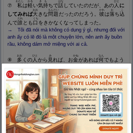
わたし
かる
きも
はな
ひと
⑦
私
は
軽
い
気
持
ちで
話
していたのだが、あの
人
に
おお
もんだい
かれ
お
こ
してみれば
大
きな
問
題
だったのだろう。
彼
は
落
ち
込
だれ
くち
んで
誰
とも
口
をきかなくなってしまった。
→ Tôi đã nói mà không có dụng ý gì, nhưng đối với
anh ấy có lẽ đó là một chuyện lớn, nên anh ấy buồn
rầu, không dám mở miệng với ai cả.
おお
ひと
み
かね
なん
⑧
多
くの
人
から
見
れば、お
金
があれば
何
でもよう
わたし
よ
なか
かね
だが、
私
は
にしてみれば
、この
世
の
中
には、お
金
だ
けですまないことがたくさんある。
→ Với nhiều người, có vẻ chỉ cần có tiền là được,
nhưng đối với tôi thì trên đời này có rất nhiều thứ
không thể giải quyết bằng tiền.
えん
こども
そうとう
かね
⑨ 1000
円
は、
子
供
にしてみたら
相
当
なお
金
だ。
→ Với trẻ con thì 1000 yên cũng là một số tiền lớn.
かれ
わたし
あそ