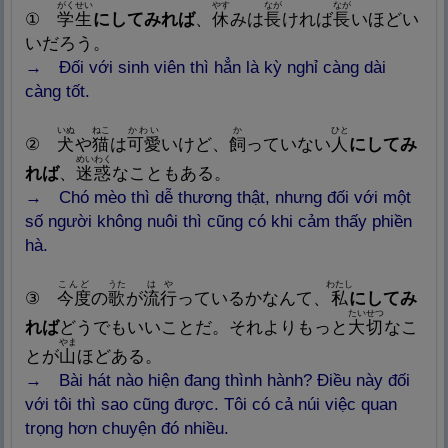
がくせい
やす
なが
なが
①
学
生
にしてみれば
、
休
みは
長
ければ
長
いほどい
いだろう。
→ Đối với sinh viên thì hẳn là kỳ nghỉ càng dài
càng tốt.
いぬ
ねこ
かわい
か
ひと
②
犬
や
猫
は
可
愛
いけど、
飼
っていない
人
にしてみ
めいわく
れば
、
迷
惑
なこともある。
→ Chó mèo thì dễ thương thật, nhưng đối với một
số người không nuôi thì cũng có khi cảm thấy phiền
hà.
こんど
うた
はや
わたし
③
今
度
の
歌
が
流
行
っているかなんて、
私
にしてみ
たいせつ
れば
どうでもいいことだ。それよりもっと
大
切
なこ
やま
とが
山
ほどある。
→ Bài hát nào hiện đang thình hành? Điều này đối
với tôi thì sao cũng được. Tôi có cả núi việc quan
trọng hơn chuyện đó nhiều.