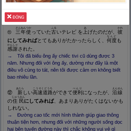
彼
にしてみれば
、
私
のことなんて
遊
びだったん
⑩
です。
→ Với anh ta, tôi chỉ là một món đồ chơi mà thôi.
ĐÓNG
さんねん
つか
ふる
あ
かれ
三
年
使
っていた
古
いテレビ を
上
げたのだが、
彼
⑪
なんど
にしてみれば
とてもありがたかったらしく、
何
度
も
かんしゃ
感
謝
された。
→ Tôi đã biếu ông ấy chiếc tivi cũ dùng được 3
năm. Nhưng đối với ông ấy, dường như đây là một
điều vô cùng to tát, nên tôi được cảm ơn không biết
bao nhiêu lần.
あたら
こうそくどうろ
べんり
えんせん
⑫
新
しい
高
速
道
路
ができて
便
利
になったが、
沿
線
じゅうみん
の
住
民
にしてみれば
、あまりありがたくはないかも
しれない。
→ Đường cao tốc mới hình thành giúp giao thông
thuận tiện hơn, nhưng đối với những người sống dọc
hai bên tuyến đường này thì chắc không vui vẻ gì