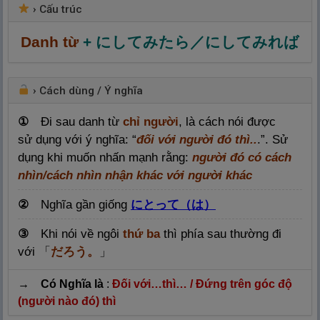
›
Cấu trúc
Danh từ
+ にしてみたら／にしてみれば
›
Cách dùng / Ý nghĩa
①
Đi sau danh từ
chỉ người
, là cách nói được
sử dụng với ý nghĩa: “
đối với người đó thì..
.”. Sử
dụng khi muốn nhấn mạnh rằng:
người đó có cách
nhìn/cách nhìn nhận khác với người khác
②
Nghĩa gần giống
にとって（は）
③
Khi nói về ngôi
thứ ba
thì phía sau thường đi
với
「
だろう。
」
→ Có Nghĩa là
:
Đối với…thì… / Đứng trên góc độ
(người nào đó) thì