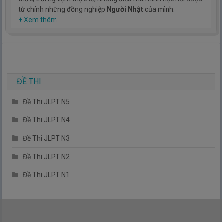
từ chính những đồng nghiệp
Người Nhật
của mình.
Hy vọng rằng kinh nghiệm mà mình có được sẽ giúp các bạn
+ Xem thêm
hiểu thêm về tiếng nhật, cũng như văn hóa, con người nhật
bản.
TIẾNG NHẬT ĐƠN GIẢN !
ĐỀ THI
Đề Thi JLPT N5
Đề Thi JLPT N4
Đề Thi JLPT N3
Đề Thi JLPT N2
Đề Thi JLPT N1