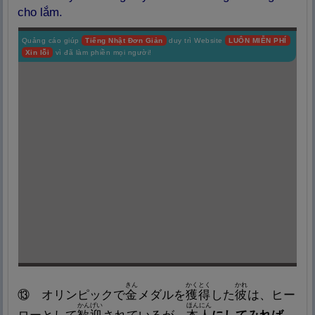
cho lắm.
Quảng cáo giúp
Tiếng Nhật Đơn Giản
duy trì Website
LUÔN MIỄN PHÍ
Xin lỗi
vì đã làm phiền mọi người!
きん
かくとく
かれ
⑬ オリンピックで
金
メダルを
獲
得
した
彼
は、ヒー
かんげい
ほんにん