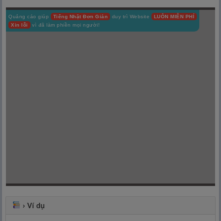
Quảng cáo giúp
Tiếng Nhật Đơn Giản
duy trì Website
LUÔN MIỄN PHÍ
Xin lỗi
vì đã làm phiền mọi người!
›
Ví dụ