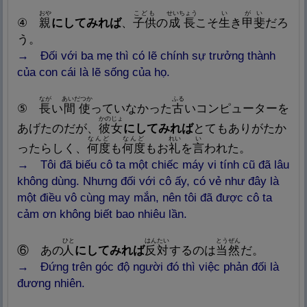
おや
こども
せいちょう
い
がい
④
親
にしてみれば
、
子
供
の
成
長
こそ
生
き
甲
斐
だろ
う。
→ Đối với ba mẹ thì có lẽ chính sự trưởng thành
của con cái là lẽ sống của họ.
なが
あいだつか
ふる
⑤
長
い
間
使
っていなかった
古
いコンピューターを
かのじょ
あげたのだが、
彼
女
にしてみれば
とてもありがたか
なんど
なんど
れい
い
ったらしく、
何
度
も
何
度
もお
礼
を
言
われた。
→ Tôi đã biếu cô ta một chiếc máy vi tính cũ đã lâu
không dùng. Nhưng đối với cô ấy, có vẻ như đây là
một điều vô cùng may mắn, nên tôi đã được cô ta
cảm ơn không biết bao nhiêu lần.
ひと
はんたい
とうぜん
⑥ あの
人
にしてみれば
反
対
するのは
当
然
だ。
→ Đứng trên góc độ người đó thì việc phản đối là
đương nhiên.