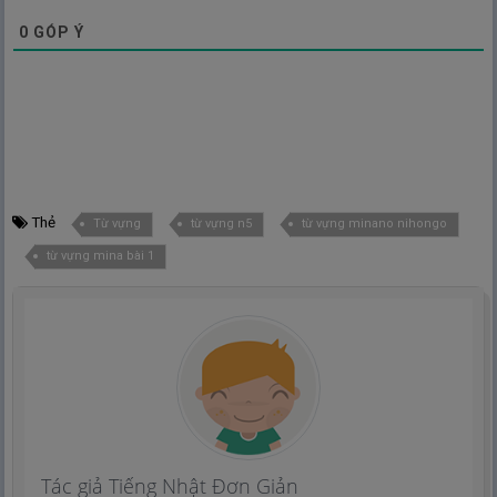
0
GÓP Ý
Thẻ
Từ vựng
từ vựng n5
từ vựng minano nihongo
từ vựng mina bài 1
Tác giả Tiếng Nhật Đơn Giản