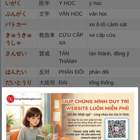
いがく
医
学
Y HỌC
y học
ぶんがく
文
学
VĂN HỌC
văn học
パトカー
xe ô-tô cảnh sát
きゅうきゅ
救
急
車
CỨU CẤP
xe cấp cứu
うしゃ
XA
さんせい
賛
成
TÁN
tán thành, đồng ý
THÀNH
はんたい
反
対
PHẢN ĐỐI
phản đối
だいとうり
大
統
領
ĐẠI
tổng thống
ょう
THỐNG
LÃNH
～によると
theo ~(biểu thị nguồn
thông tin)
かいわ
＜
会
話
＞
こんやく
đính hôn