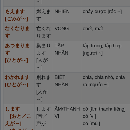
～]
もえます
燃
えま
NHIÊN
cháy được [rác ~]
[ごみが～]
す
なくなりま
亡
くな
VONG
chết, mất
す
ります
あつまりま
集
まり
TẬP
tập trung, tập hợp
す
ます
NHÂN
[người ~]
[ひとが～]
[
人
が
～]
わかれます
別
れま
BIỆT
chia, chia nhỏ, chia
[ひとが～]
す
NHÂN
ra [người ~]
[
人
が
～]
します
します
ÂM/THANH
có [âm thanh/ tiếng]
[おと／こ
[
音
／
VỊ
có [vị]
えが～]
声
が
có [mùi]