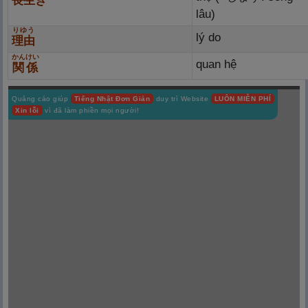
長
生
き
lâu)
りゆう
lý do
理
由
かんけい
quan hệ
関
係
Quảng cáo giúp
Tiếng Nhật Đơn Giản
duy trì Website
LUÔN MIỄN PHÍ
Xin lỗi
vì đã làm phiền mọi người!