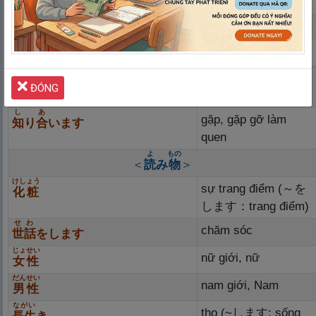
婚
約
します
どうも
có vẽ như là, có lẽ là
こいびと
người yêu
恋
人
あいて
đối tác, đối phương,
相
手
ĐÓNG
người kia
し
あ
gặp, gặp gỡ làm
知
り
合
います
quen
よ
もの
＜
読
み
物
＞
けしょう
sự trang điểm (～を
化
粧
します：trang điểm)
せわ
chăm sóc
世
話
をします
じょせい
nữ giới, nữ
女
性
だんせい
nam giới, Nam
男
性
ながい
thọ (~します: sống