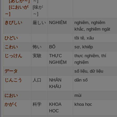
[あじが～]
～]
[においが
[
味
が
～]
～]
きびしい
厳
しい
NGHIÊM
nghiêm, nghiêm
khắc, nghiêm ngặt
ひどい
tồi tệ, xấu
こわい
怖
い
BỐ
sợ, khiếp
じっけん
実
験
THỰC
thực nghiệm, thí
NGHIỆM
nghiệm
データ
số liệu, dữ liệu
じんこう
人
口
NHÂN
dân số
KHẨU
におい
mùi
かがく
科
学
KHOA
khoa học
HỌC