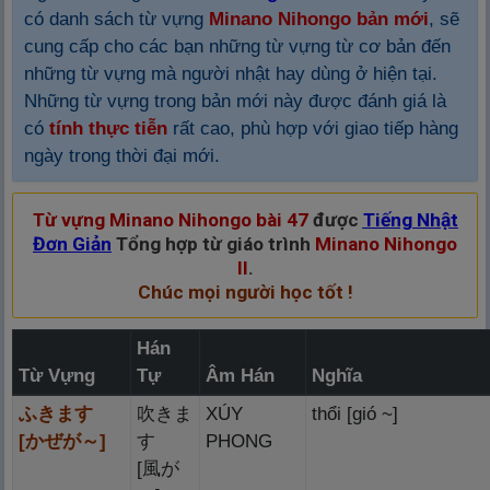
có danh sách từ vựng
Minano Nihongo bản mới
, sẽ
cung cấp cho các bạn những từ vựng từ cơ bản đến
những từ vựng mà người nhật hay dùng ở hiện tại.
Những từ vựng trong bản mới này được đánh giá là
có
tính thực tiễn
rất cao, phù hợp với giao tiếp hàng
ngày trong thời đại mới.
Từ vựng Minano Nihongo bài 47
được
Tiếng Nhật
Đơn Giản
Tổng hợp từ giáo trình
Minano Nihongo
II
.
Chúc mọi người học tốt !
Hán
Từ Vựng
Tự
Âm Hán
Nghĩa
ふきます
吹
きま
XÚY
thổi [gió ~]
[かぜが～]
す
PHONG
[
風
が