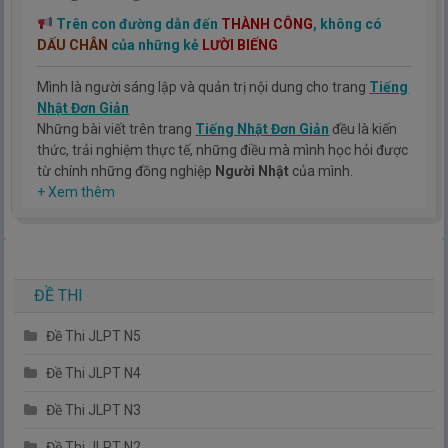
Trên con đường dẫn đến
THÀNH CÔNG
, không có
DẤU CHÂN
của những kẻ
LƯỜI BIẾNG
Mình là người sáng lập và quản trị nội dung cho trang
Tiếng
Nhật Đơn Giản
Những bài viết trên trang
Tiếng Nhật Đơn Giản
đều là kiến
thức, trải nghiệm thực tế, những điều mà mình học hỏi được
từ chính những đồng nghiệp
Người Nhật
của mình.
Hy vọng rằng kinh nghiệm mà mình có được sẽ giúp các bạn
+ Xem thêm
hiểu thêm về tiếng nhật, cũng như văn hóa, con người nhật
bản.
TIẾNG NHẬT ĐƠN GIẢN !
ĐỀ THI
Đề Thi JLPT N5
Đề Thi JLPT N4
Đề Thi JLPT N3
Đề Thi JLPT N2