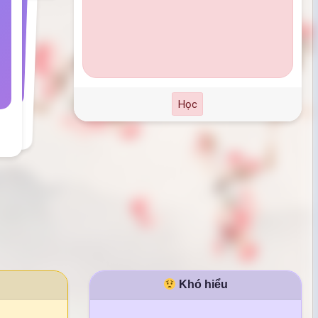
Học
Khó hiểu