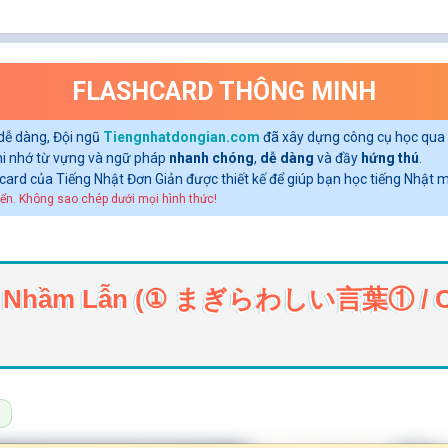
FLASHCARD THÔNG MINH
dễ dàng, Đội ngũ
Tiengnhatdongian.com
đã xây dựng công cụ học qua 
ghi nhớ từ vựng và ngữ pháp
nhanh chóng
,
dễ dàng
và đầy
hứng thú
.
shcard của Tiếng Nhật Đơn Giản được thiết kế để giúp bạn học tiếng Nhật
ển. Không sao chép dưới mọi hình thức!
ừ Dễ Nhầm Lẫn (① まぎらわしい言葉① / Co
1