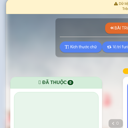
Dữ liệ
Trê
BÀI TR
Kích thước chữ
Vị trí fu
ĐÃ THUỘC
0
0