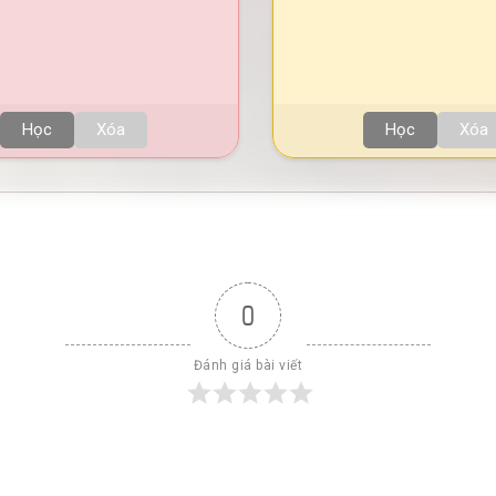
Học
Xóa
Học
Xóa
0
Đánh giá bài viết