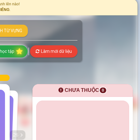
nh lên nào!
BIẾNG
.
H TỪ VỰNG
 học tập
Làm mới dữ liệu
CHƯA THUỘC
0
26