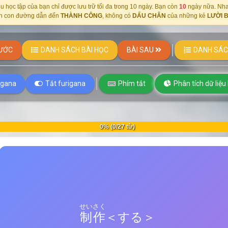
u học tập của bạn chỉ được lưu trữ tối đa trong 10 ngày. Bạn còn
10
ngày nữa.
Nha
n con đường dẫn đến
THÀNH CÔNG
, không có
DẤU CHÂN
của những kẻ
LƯỜI 
ƯỚC
DANH SÁCH BÀI HỌC
BÀI SAU
DANH SÁC
rigana
Tắt furigana
Phím tắt
Phân tích dữ liệu
0% (0/27 từ)
CHẾ TÁC
CHẾ TÁC
せいさく
せいさく
製作
制作
＜する＞
＜する＞
chế tạo, sản xuất
chế tạo