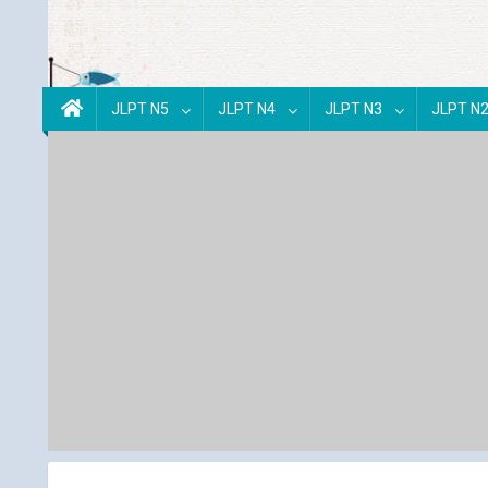
JLPT N5
JLPT N4
JLPT N3
JLPT N