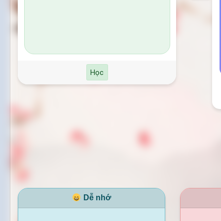
Học
Dễ nhớ