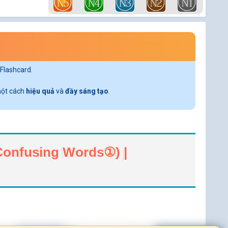
Flashcard.
 một cách
hiệu quả
và
đầy sáng tạo
.
nfusing Words①) |