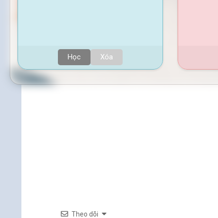
Học
Xóa
Theo dõi