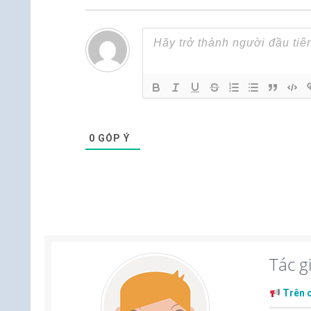
0
GÓP Ý
Tác g
Trên 