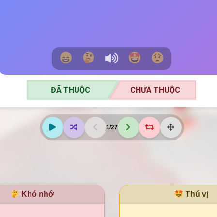
ĐÃ THUỘC
CHƯA THUỘC
ĐÃ THUỘC
CHƯA THUỘC
1
/
27
Khó nhớ
Thú vị