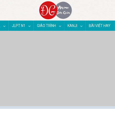
2
JLPT N1
GIÁO TRÌNH
KANJI
BÀI VIẾT HAY