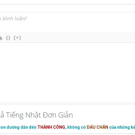
{}
[+]
iả Tiếng Nhật Đơn Giản
con đường dẫn đến
THÀNH CÔNG
, không có
DẤU CHÂN
của những k