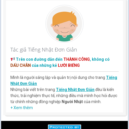
Tác giả Tiếng Nhật Đơn Giản
Trên con đường dẫn đến
THÀNH CÔNG
, không có
DẤU CHÂN
của những kẻ
LƯỜI BIẾNG
Mình là người sáng lập và quản trị nội dung cho trang
Tiếng
Nhật Đơn Giản
Những bài viết trên trang
Tiếng Nhật Đơn Giản
đều là kiến
thức, trải nghiệm thực tế, những điều mà mình học hỏi được
từ chính những đồng nghiệp
Người Nhật
của mình.
Hy vọng rằng kinh nghiệm mà mình có được sẽ giúp các bạn
+ Xem thêm
hiểu thêm về tiếng nhật, cũng như văn hóa, con người nhật
bản.
TIẾNG NHẬT ĐƠN GIẢN !