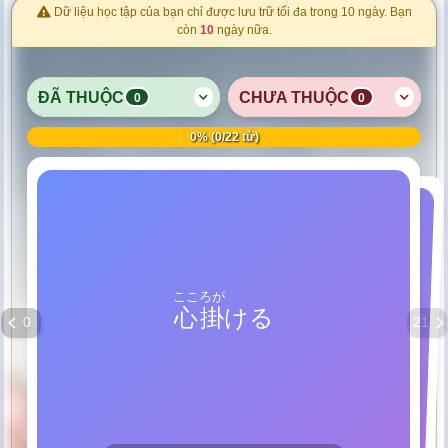
Dữ liệu học tập của bạn chỉ được lưu trữ tối đa trong 10 ngày. Bạn
còn
10
ngày nữa.
ĐÃ THUỘC
CHƯA THUỘC
0
0
0% (0/22 từ)
TÂM QUẢI
こころが
Bóc, lật lên
めくる
心掛
ける
Lưu tâm, ghi nhớ trong đầu
0
21