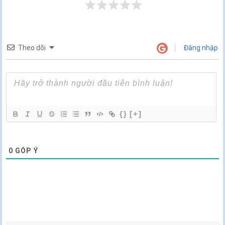
Theo dõi
Đăng nhập
{}
[+]
0
GÓP Ý