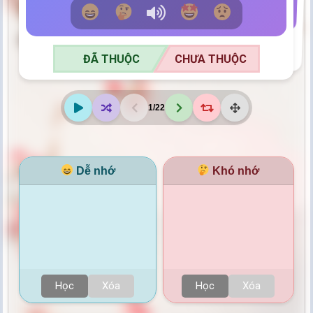
ĐÃ THUỘC
CHƯA THUỘC
ĐÃ THUỘC
CHƯA THUỘC
1
/
22
Dễ nhớ
Khó nhớ
Học
Xóa
Học
Xóa