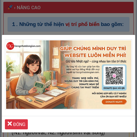
›
NÂNG CAO
１.
Những từ thể hiện
vị trí phổ biển
bao gồm:
うえ
した
まえ
うし
みぎ
上
trên
下
dưới
前
trước
後
ろ
sau
右
bên
ひだり
なか
ない
phải
左
bên trái
中
phía trong
内
trong
がい
む
外
ngoài
向
かい
đối diện
となり
bên cạnh
よこ
ちか
ひがし
横
cạnh
そば
gần bên
近
く
gần
東
phía Đông
にし
みなみ
きた
西
phía Tây
南
phía Nam
北
phía Bắc.
２.
Cấu trúc:
có gì đó/ai đó ở đâu đó
N1
+ の +
Từ chỉ vị trí
+ に +
N2
+ があります
(N1: người/vật, N2: Vật)
ĐÓNG
N1
+ の +
Từ chỉ vị trí
+ に +
N2
+ がいます
(N1: người/vật, N2: người/sinh vật sống)