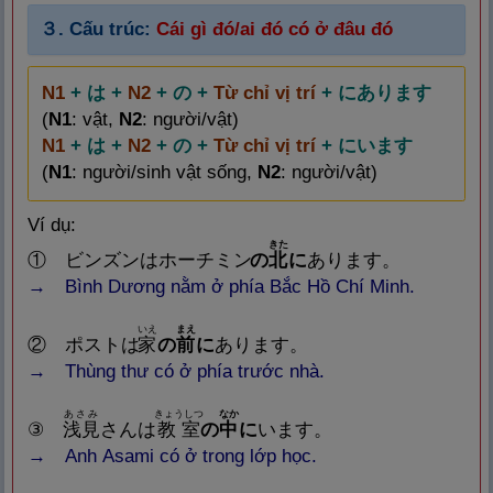
３.
Cấu trúc:
Cái gì đó/ai đó có ở đâu đó
N1
+ は +
N2
+ の +
Từ chỉ vị trí
+ にあります
(
N1
: vật,
N2
: người/vật)
N1
+ は +
N2
+ の +
Từ chỉ vị trí
+ にいます
(
N1
: người/sinh vật sống,
N2
: người/vật)
Ví dụ:
きた
① ビンズンはホーチミン
の
北
に
あります。
→ Bình Dương nằm ở phía Bắc Hồ Chí Minh.
いえ
まえ
② ポストは
家
の
前
に
あります。
→ Thùng thư có ở phía trước nhà.
あさみ
きょうしつ
なか
③
浅
見
さんは
教
室
の
中
に
います。
→ Anh Asami có ở trong lớp học.