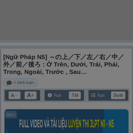
[Ngữ Pháp N5] ～の上／下／左／右／中／
外／前／後ろ : Ở Trên, Dưới, Trái, Phải,
Trong, Ngoài, Trước , Sau…
0
bình luận
+
Furi
Tắt
Furi
Dưới
－