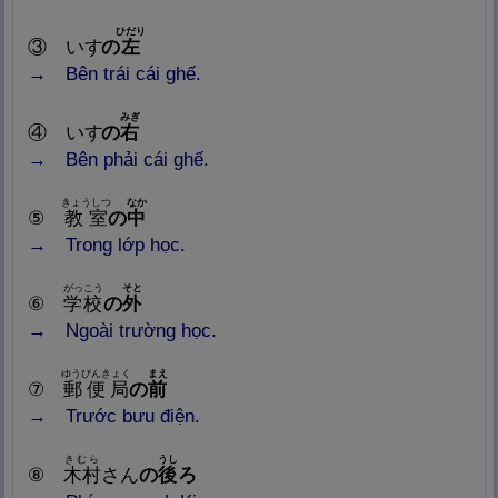
ひだり
③ いす
の
左
→ Bên trái cái ghế.
みぎ
④ いす
の
右
→ Bên phải cái ghế.
きょうしつ
なか
⑤
教
室
の
中
→ Trong lớp học.
がっこう
そと
⑥
学
校
の
外
→ Ngoài trường học.
ゆうびんきょく
まえ
⑦
郵
便
局
の
前
→ Trước bưu điện.
きむら
うし
⑧
木
村
さん
の
後
ろ