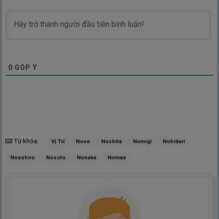
0
GÓP Ý
Từ khóa:
Vị Trí
Noue
Noshita
Nomigi
Nohidari
Noushiro
Nosoto
Nonaka
Nomae