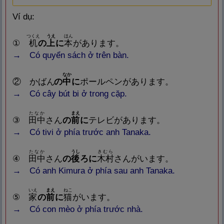
Ví dụ:
つくえ
うえ
ほん
①
机
の
上
に
本
があります。
→ Có quyển sách ở trên bàn.
なか
② かばん
の
中
に
ポールペンがあります。
→ Có cây bút bi ở trong cặp.
たなか
まえ
③
田
中
さん
の
前
に
テレビがあります。
→ Có tivi ở phía trước anh Tanaka.
たなか
うし
きむら
④
田
中
さん
の
後
ろに
木
村
さんがいます。
→ Có anh Kimura ở phía sau anh Tanaka.
いえ
まえ
ねこ
⑤
家
の
前
に
猫
がいます。
→ Có con mèo ở phía trước nhà.