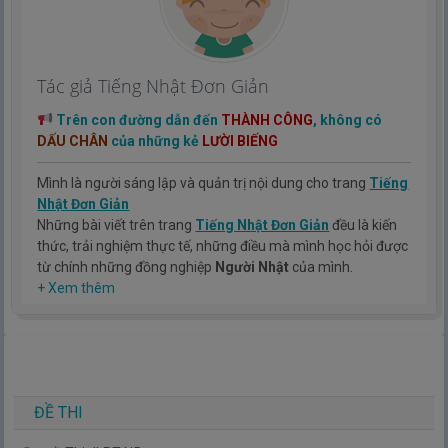
Tác giả Tiếng Nhật Đơn Giản
Trên con đường dẫn đến
THÀNH CÔNG
, không có
DẤU CHÂN
của những kẻ
LƯỜI BIẾNG
Mình là người sáng lập và quản trị nội dung cho trang
Tiếng
Nhật Đơn Giản
Những bài viết trên trang
Tiếng Nhật Đơn Giản
đều là kiến
thức, trải nghiệm thực tế, những điều mà mình học hỏi được
từ chính những đồng nghiệp
Người Nhật
của mình.
Hy vọng rằng kinh nghiệm mà mình có được sẽ giúp các bạn
+ Xem thêm
hiểu thêm về tiếng nhật, cũng như văn hóa, con người nhật
bản.
TIẾNG NHẬT ĐƠN GIẢN !
ĐỀ THI