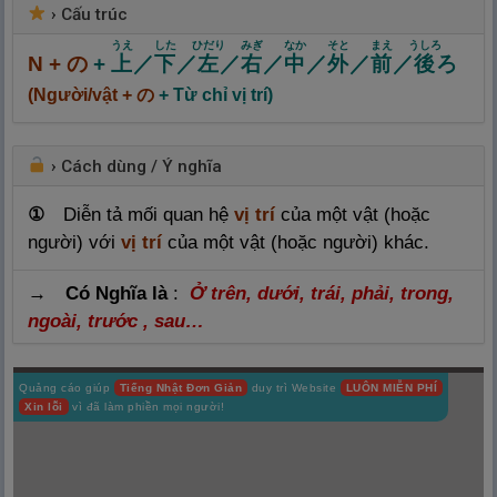
›
Cấu trúc
うえ
した
ひだり
みぎ
なか
そと
まえ
うしろ
N +
の
+
上
／
下
／
左
／
右
／
中
／
外
／
前
／
後
ろ
(Người/vật + の
+ Từ chỉ vị trí)
›
Cách dùng / Ý nghĩa
①
Diễn tả mối quan hệ
vị trí
của một vật (hoặc
người) với
vị trí
của một vật (hoặc người) khác.
→ Có Nghĩa là
:
Ở trên, dưới, trái, phải, trong,
ngoài, trước , sau…
Quảng cáo giúp
Tiếng Nhật Đơn Giản
duy trì Website
LUÔN MIỄN PHÍ
Xin lỗi
vì đã làm phiền mọi người!