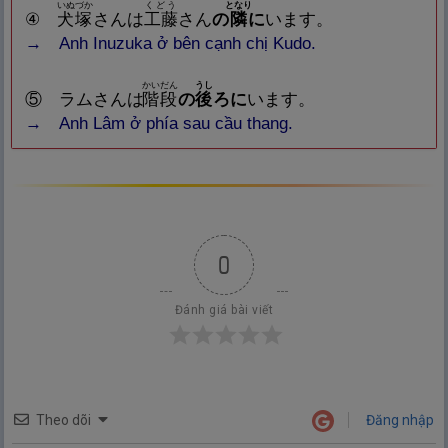
いぬづか
くどう
となり
④
犬
塚
さんは
工
藤
さん
の
隣
に
います。
→ Anh Inuzuka ở bên cạnh chị Kudo.
かいだん
うし
⑤ ラムさんは
階
段
の
後
ろに
います。
→ Anh Lâm ở phía sau cầu thang.
0
Đánh giá bài viết
Theo dõi
Đăng nhập