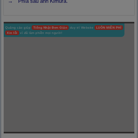
→ Phía sau anh Kimura.
Quảng cáo giúp
Tiếng Nhật Đơn Giản
duy trì Website
LUÔN MIỄN PHÍ
Xin lỗi
vì đã làm phiền mọi người!