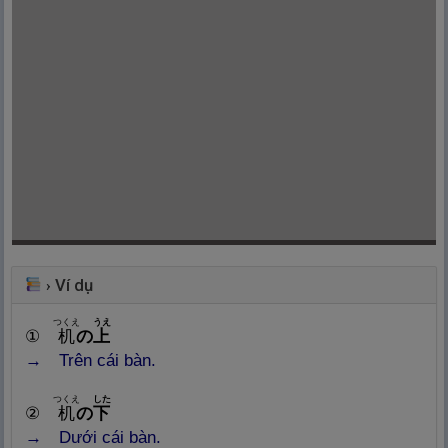
Ví dụ
›
つくえ
うえ
①
机
の
上
→ Trên cái bàn.
つくえ
した
②
机
の
下
→ Dưới cái bàn.