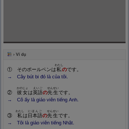
›
Ví dụ
わたし
①
そのポールペンは
私
の
です。
→
Cây bút bi đó là của tôi.
かのじょ
えいご
せんせい
②
彼
女
は
英
語
の
先
生
です。
→
Cô ấy là giáo viên tiếng Anh.
わたし
にほんご
せんせい
③
私
は
日
本
語
の
先
生
です。
→
Tôi là giáo viên tiếng Nhật.