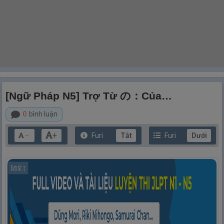
[Ngữ Pháp N5] Trợ Từ の：Của…
0
bình luận
+
Furi
Tắt
Furi
Dưới
－