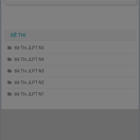
hiểu thêm về tiếng nhật, cũng như văn hóa, con người nhật
bản.
TIẾNG NHẬT ĐƠN GIẢN !
ĐỀ THI
Đề Thi JLPT N5
Đề Thi JLPT N4
Đề Thi JLPT N3
Đề Thi JLPT N2
Đề Thi JLPT N1