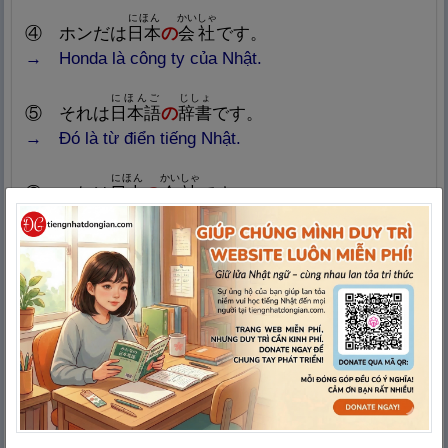
にほん
かいしゃ
④
ホンだは
日
本
の
会
社
です。
→
Honda là công ty của Nhật.
にほんご
じしょ
⑤
それは
日
本
語
の
辞
書
です。
→
Đó là từ điển tiếng Nhật.
にほん
かいしゃ
⑥
これは
日
本
の
会
社
です。
→
Đây là công ty của Nhật.
にほんご
⑦
これは
日
本
語
の
ウェブサイトです。
→
Đây là website tiếng Nhật.
わたし
⑧ これは
私
の
です。
→
Cái này là của tôi.
にほん
ぶっか
たか
⑨
日
本
の
物
価
は
高
いです。