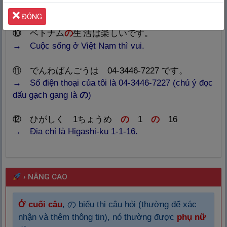
→
Giá cả ở Nhật thì đắt đỏ.
ĐÓNG
せいかつ
たの
⑩
ベトナム
の
生
活
は
楽
しいです。
→ Cuộc sống ở Việt Nam thì vui.
⑪ でんわばんごうは 04-3446-7227 です。
→ Số điện thoại của tôi là 04-3446-7227 (chú ý đọc
dấu gạch gang là
の
)
⑫ ひがしく 1ちょうめ
の
1
の
16
→ Địa chỉ là Higashi-ku 1-1-16.
›
NÂNG CAO
Ở cuối câu
, の biểu thị câu hỏi (thường để xác
nhận và thêm thông tin), nó thường được
phụ nữ