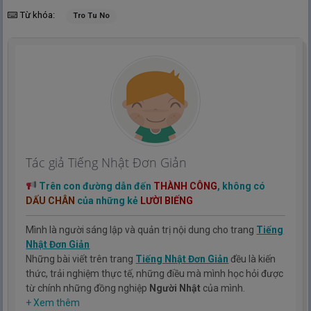
Từ khóa:
Tro Tu No
Tác giả Tiếng Nhật Đơn Giản
Trên con đường dẫn đến
THÀNH CÔNG
, không có
DẤU CHÂN
của những kẻ
LƯỜI BIẾNG
Mình là người sáng lập và quản trị nội dung cho trang
Tiếng
Nhật Đơn Giản
Những bài viết trên trang
Tiếng Nhật Đơn Giản
đều là kiến
thức, trải nghiệm thực tế, những điều mà mình học hỏi được
từ chính những đồng nghiệp
Người Nhật
của mình.
Hy vọng rằng kinh nghiệm mà mình có được sẽ giúp các bạn
+ Xem thêm