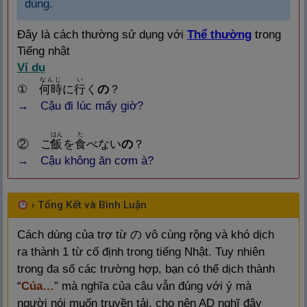
dùng.
Đây là cách thường sử dụng với
Thể thường
trong
Tiếng nhật
Ví dụ
なんじ
い
①
何
時
に
行
く
の
？
→ Cậu đi lúc mấy giờ?
はん
た
② ご
飯
を
食
べない
の
？
→ Cậu không ăn cơm à?
›
Tổng Kết và Bình Luận
Cách dùng của trợ từ の vô cùng rộng và khó dịch
ra thành 1 từ cố định trong tiếng Nhật. Tuy nhiên
trong đa số các trường hợp, bạn có thể dịch thành
“
Của…
” mà nghĩa của câu vẫn đúng với ý mà
người nói muốn truyền tải, cho nên AD nghĩ đây