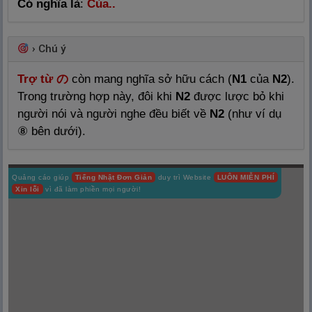
Có nghĩa là
:
Của..
›
Chú ý
Trợ từ の
còn mang nghĩa sở hữu cách (
N1
của
N2
).
Trong trường hợp này, đôi khi
N2
được lược bỏ khi
người nói và người nghe đều biết về
N2
(như ví dụ
⑧ bên dưới).
Quảng cáo giúp
Tiếng Nhật Đơn Giản
duy trì Website
LUÔN MIỄN PHÍ
Xin lỗi
vì đã làm phiền mọi người!