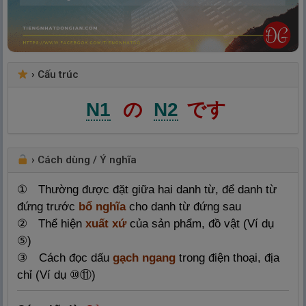
›
Cấu trúc
N1
の
N2
です
›
Cách dùng / Ý nghĩa
① Thường được đặt giữa hai danh từ, để danh từ
đứng trước
bổ nghĩa
cho danh từ đứng sau
② Thể hiện
xuất xứ
của sản phẩm, đồ vật (Ví dụ
⑤)
③ Cách đọc dấu
gạch ngang
trong điện thoại, địa
chỉ (Ví dụ ⑩⑪)