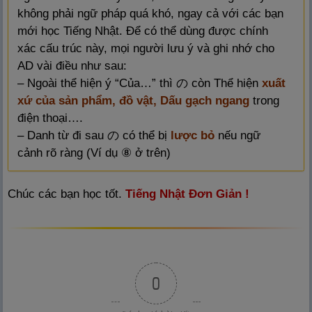
không phải ngữ pháp quá khó, ngay cả với các bạn
mới học Tiếng Nhật. Để có thể dùng được chính
xác cấu trúc này, mọi người lưu ý và ghi nhớ cho
AD vài điều như sau:
– Ngoài thể hiện ý “Của…” thì の còn Thể hiện
xuất
xứ của sản phẩm, đồ vật, Dấu gạch ngang
trong
điện thoại….
– Danh từ đi sau の có thể bị
lược bỏ
nếu ngữ
cảnh rõ ràng (Ví dụ ⑧ ở trên)
Chúc các bạn học tốt.
Tiếng Nhật Đơn Giản !
0