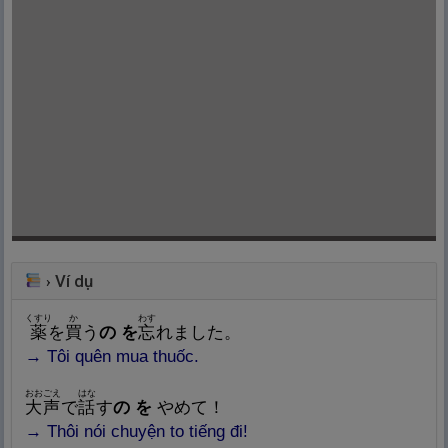
Ví dụ
›
くすり
か
わす
薬
を
買
う
の を
忘
れました。
→
Tôi quên mua thuốc.
おおごえ
はな
大
声
で
話
す
の を
やめて！
→
Thôi nói chuyện to tiếng đi!