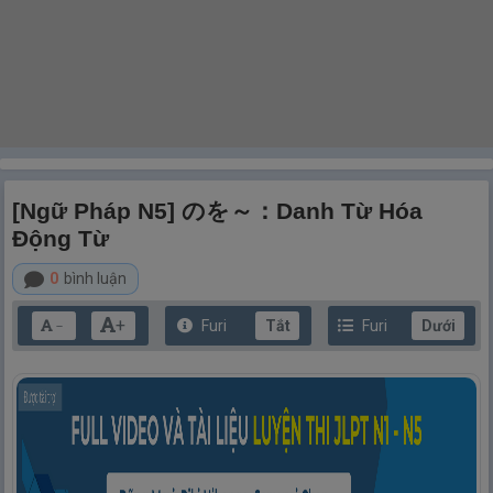
[Ngữ Pháp N5] のを～：Danh Từ Hóa
Động Từ
0
bình luận
+
Furi
Tắt
Furi
Dưới
－