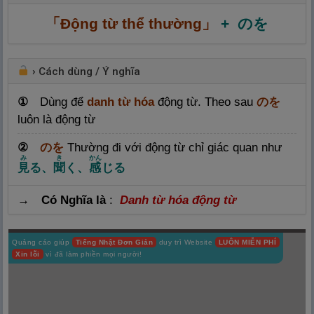
「Động từ thể thường」
+ のを
›
Cách dùng / Ý nghĩa
①
Dùng để
danh từ hóa
động từ. Theo sau
のを
luôn là động từ
②
のを
Thường đi với động từ chỉ giác quan như
み
き
かん
見
る、
聞
く、
感
じる
→ Có Nghĩa là
:
Danh từ hóa động từ
Quảng cáo giúp
Tiếng Nhật Đơn Giản
duy trì Website
LUÔN MIỄN PHÍ
Xin lỗi
vì đã làm phiền mọi người!