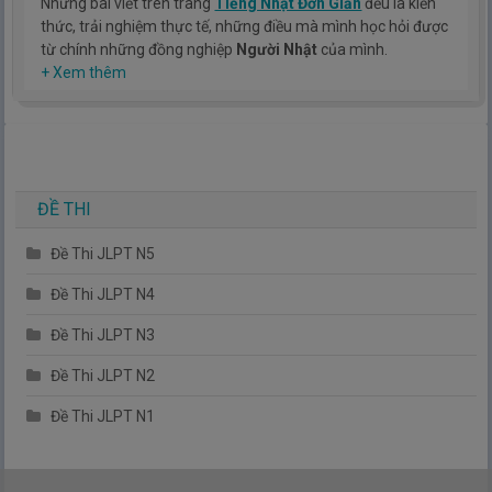
Những bài viết trên trang
Tiếng Nhật Đơn Giản
đều là kiến
thức, trải nghiệm thực tế, những điều mà mình học hỏi được
từ chính những đồng nghiệp
Người Nhật
của mình.
Hy vọng rằng kinh nghiệm mà mình có được sẽ giúp các bạn
+ Xem thêm
hiểu thêm về tiếng nhật, cũng như văn hóa, con người nhật
bản.
TIẾNG NHẬT ĐƠN GIẢN !
ĐỀ THI
Đề Thi JLPT N5
Đề Thi JLPT N4
Đề Thi JLPT N3
Đề Thi JLPT N2
Đề Thi JLPT N1