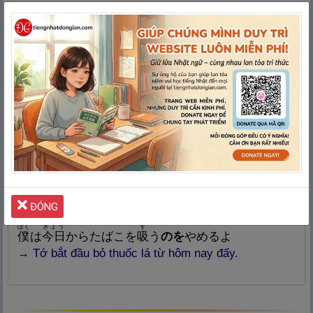
でんき
け
電
気
を
消
す
の を
わすれました。
→
Tôi đã quên không tắt điện rồi.
かのじょ
しごと
彼
女
が
仕
事
を やめた
の を
しっています。
→
Tôi biết việc cô ấy đã nghỉ làm.
ちち
りょうり
てつだ
父
が
料
理
をする
のを
手
伝
う
→
Tôi giúp bố nấu ăn.
かのじょ
く
ま
彼
女
が
来
る
のを
待
った
→
Tôi đã chờ cô ấy đến.
ĐÓNG
ぼく
きょう
す
僕
は
今
日
からたばこを
吸
う
のを
やめるよ
→
Tớ bắt đầu bỏ thuốc lá từ hôm nay đấy.