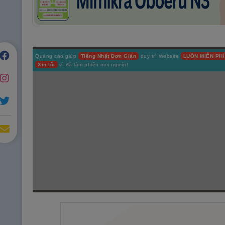
Quảng cáo giúp
Tiếng Nhật Đơn Giản
duy trì Website
LUÔN MIỄN PHÍ
Xin lỗi
vì đã làm phiền mọi người!