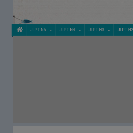
JLPT N5
JLPT N4
JLPT N3
JLPT N