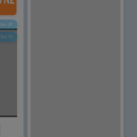
he JP
Che VI