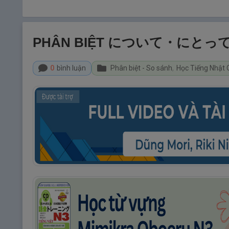
PHÂN BIỆT について・に
0
bình luận
Phân biệt - So sánh
,
Học Tiếng Nhật 