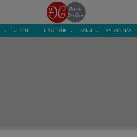
2
JLPT N1
GIÁO TRÌNH
KANJI
BÀI VIẾT HAY