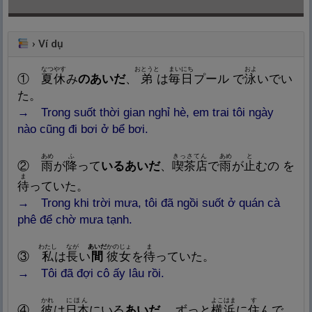
›
Ví dụ
なつやす
おとうと
まいにち
およ
①
夏
休
み
のあいだ
、
弟
は
毎
日
プール で
泳
いでい
た。
→ Trong suốt thời gian nghỉ hè, em trai tôi ngày
nào cũng đi bơi ở bể bơi.
あめ
ふ
きっさてん
あめ
と
②
雨
が
降
って
いるあいだ
、
喫
茶
店
で
雨
が
止
むの を
ま
待
っていた。
→ Trong khi trời mưa, tôi đã ngồi suốt ở quán cà
phê để chờ mưa tạnh.
わたし
なが
あいだ
かのじょ
ま
③
私
は
長
い
間
彼
女
を
待
っていた。
→ Tôi đã đợi cô ấy lâu rồi.
かれ
にほん
よこはま
す
④
彼
は
日
本
にいる
あいだ
、ずっと
横
浜
に
住
んで