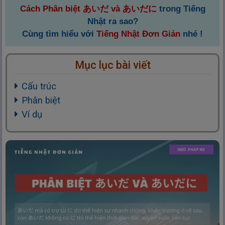
Cách Phân biệt あいだ và あいだに
trong Tiếng
Nhật ra sao?
Cùng tìm hiểu với
Tiếng Nhật Đơn Giản
nhé !
Mục lục bài viết
Cấu trúc
Phân biệt
Ví dụ
TẠI
ĐÂY
TẠI ĐÂY