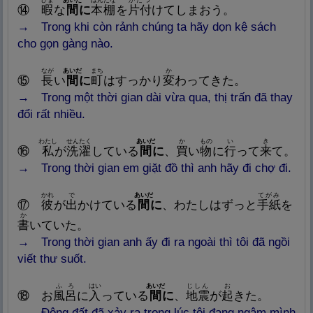
ひま
あいだ
ほんだな
かたづ
⑭
暇
な
間
に
本
棚
を
片
付
けてしまおう。
→ Trong khi
còn rảnh chúng ta hãy dọn kệ sách
cho gọn gàng nào.
なが
あいだ
まち
か
⑮
長
い
間
に
町
はすっかり
変
わってきた。
→ Trong một thời gian dài
vừa qua, thị trấn đã thay
đổi rất nhiều.
わたし
せんたく
あいだ
か
もの
い
き
⑯
私
が
洗
濯
している
間
に
、
買
い
物
に
行
って
来
て。
→ Trong thời gian
em giặt đồ thì anh hãy đi chợ đi.
かれ
で
あいだ
てがみ
⑰
彼
が
出
かけている
間
に
、わたしはずっと
手
紙
を
か
書
いていた。
→ Trong thời gian anh
ấy đi ra ngoài thì tôi đã ngồi
viết thư suốt.
ふろ
はい
あいだ
じしん
お
⑱
お
風
呂
に
入
っている
間
に
、
地
震
が
起
きた。
→
Động đất đã xảy ra trong lúc tôi đang ngâm mình