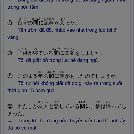
trong bồn tắm.
るす
あいだ
どろぼう
はい
⑲
留
守
の
間
に
泥
棒
が
入
った。
→
Tên trộm đã đột nhập vào nhà trong lúc tôi đi
vắng.
こども
ね
あいだ
せんたく
⑳
子
供
が
寝
ている
間
に
洗
濯
をしました。
→ Tô
i đã giặt đồ trong lúc bé đang ngủ.
ねん
あいだ
なに
㉑
この１５
年
の
間
に
何
があったのでしょうか。
→ Tô
i tự hỏi không biết đã có gì xảy ra trong suốt
thời gian 15 năm qua.
ゆうじん
はな
あいだ
かれ
かえ
㉒
わたしが
友
人
と
話
している
間
に
、
彼
は
帰
ってし
まった。
→ T
rong khi
tôi đang nói chuyện với bạn thì anh ấy
đã bỏ về mất.